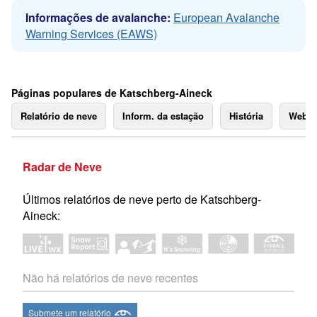
Informações de avalanche:
European Avalanche
Warning Services (EAWS)
Páginas populares de Katschberg-Aineck
Relatório de neve
Inform. da estação
História
Webc
Radar de Neve
Últimos relatórios de neve perto de Katschberg-
Aineck:
Não há relatórios de neve recentes
Submete um relatório