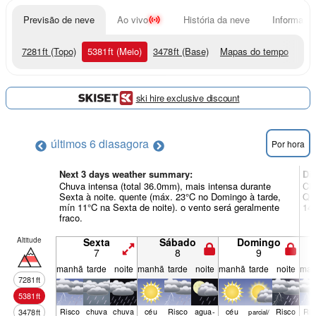
Previsão de neve
Ao vivo
História da neve
Informação
7281
ft
(Topo)
5381
ft
(Meio)
3478
ft
(Base)
Mapas do tempo
ski hire exclusive discount
últimos 6 dias
agora
Por hora
Next 3 days weather summary:
Di
Chuva intensa (total 36.0mm), mais intensa durante
Chu
Sexta à noite. quente (máx. 23°C no Domingo à tarde,
Qua
mín 11°C na Sexta de noite). o vento será geralmente
14°
fraco.
Altitude
Sexta
Sábado
Domingo
7
8
9
manhã
tarde
noite
manhã
tarde
noite
manhã
tarde
noite
man
7281
ft
5381
ft
Risco
chuva
chuva
céu
Risco
agua­
céu
Risco
Ris
3478
ft
parcial/