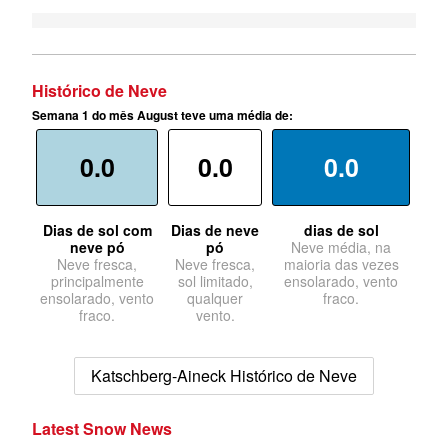
Histórico de Neve
Semana 1 do mês August teve uma média de:
0.0
0.0
0.0
Dias de sol com
Dias de neve
dias de sol
neve pó
pó
Neve média, na
Neve fresca,
Neve fresca,
maioria das vezes
principalmente
sol limitado,
ensolarado, vento
ensolarado, vento
qualquer
fraco.
fraco.
vento.
Katschberg-Aineck Histórico de Neve