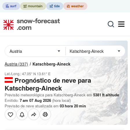
Austria
(337)
Katschberg-Aineck
Lat./Long.:
47.05° N
13.61° E
Prognóstico de neve para
Katschberg-Aineck
Previsão meteorológica para Katschberg-Aineck em
5381
ft
altitude
Emitido:
7 am 07 Aug 2026
(hora local)
Previsão de neve atualizada em
03
hora
20
min