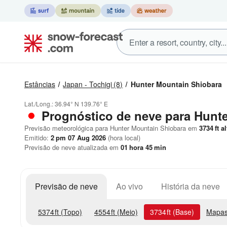
Estâncias
Japan - Tochigi
(8)
Hunter Mountain Shiobara
Lat./Long.:
36.94° N
139.76° E
Prognóstico de neve para Hunt
Previsão meteorológica para Hunter Mountain Shiobara em
3734
ft
al
Emitido:
2 pm 07 Aug 2026
(hora local)
Previsão de neve atualizada em
01
hora
45
min
Previsão de neve
Ao vivo
História da neve
5374
ft
(Topo)
4554
ft
(Meio)
3734
ft
(Base)
Mapas