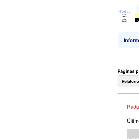
Nível do mar
Infor
Páginas p
Relatóri
Rada
Últim