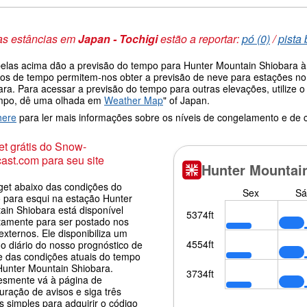
as estâncias em
Japan - Tochigi
estão a reportar:
pó (0)
/
pista 
belas acima dão a previsão do tempo para Hunter Mountain Shiobara à a
os de tempo permitem-nos obter a previsão de neve para estações no 
ara. Para acessar a previsão do tempo para outras elevações, utilize 
mpo, dê uma olhada em
Weather Map
" of Japan.
here
para ler mais informações sobre os níveis de congelamento e de
t grátis do Snow-
ast.com para seu site
get abaixo das condições do
 para esqui na estação Hunter
ain Shiobara está disponível
itamente para ser postado nos
 externos. Ele disponibiliza um
o diário do nosso prognóstico de
e das condições atuais do tempo
Hunter Mountain Shiobara.
esmente vá à página de
uração de avisos e siga três
 simples para adquirir o código