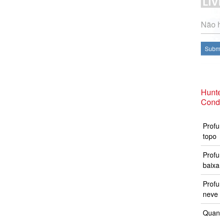
Não h
Subme
Hunte
Cond
Profu
topo
Profu
baixa
Prof
neve 
Quand