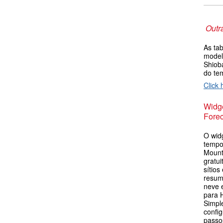
Outr
As ta
model
Shiob
do te
Click 
Widge
Forec
O wid
tempo
Mount
gratu
sítios
resum
neve 
para 
Simpl
config
passos