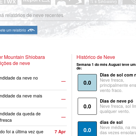
á relatórios de neve recentes
te um relatório
r Mountain Shiobara
Histórico de Neve
ições de neve
Semana 1 do mês August teve um
de:
Dias de sol com 
ndidade da neve no
Neve fresca,
—
0.0
principalmente ens
vento fraco.
ndidade da neve mais
—
Dias de neve pó
0.0
Neve fresca, sol li
qualquer vento.
undidade da queda de
—
fresca
dias de sol
Neve média, na ma
0.0
o foi a última vez que
7 Apr
das vezes ensolar