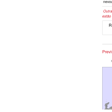
nevo
Outra
estão 
R
Prev