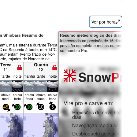
Ver por hora
in Shiobara Resumo do
Resumo meteorológico dos dias 7-16:
Interessado na previsão de 16 dias? Desbl
0mm), mais intensa durante Terça
previsão completa e muitos outros recursos
°C na Segunda à tarde, mín 14°C
se membro Pro.
s aumentam (vento fraco de Nor-
rde, rajadas de Noroeste na
Terça
Quarta
11
12
Snow
Pro
tarde
noite
manhã
tarde
noite
chuva
chuva
chuva
chuva
chuva
mod.
forte
fraca
fraca
fraca
Vire pro e carve em:
45
20
10
10
5
Previsões de neve horárias e
dias
Navegação rápida sem anúnc
Desbloqueie acesso complet