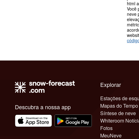
html 
Você 
neve p
eleva
métric
acord
websit
códig
Explorar
Estações de esqu
Mapas do Tempo
Descubra a nossa app
Síntese de neve
Whiteroom Notíci
Fotos
MeuNeve