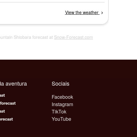
ountain Shiobara forecast at
Snow-Forecast.com
da aventura
Sociais
Facebook
Instagram
TikTok
YouTube