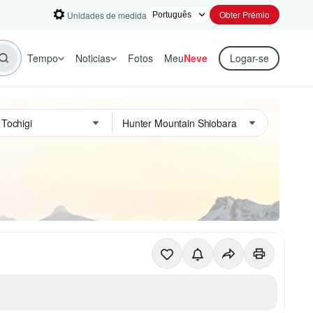
Obter Prémio
Unidades de medida
Tempo
Noticias
Fotos
Meu
Neve
Logar-se