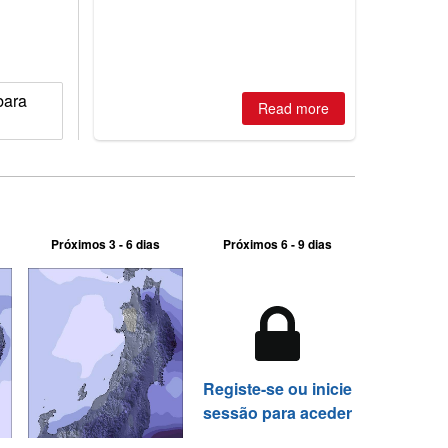
is simple: book now or wait, and
where are the best odds?
bara
Read more
Próximos 3 - 6 dias
Próximos 6 - 9 dias
Registe-se ou inicie
sessão para aceder