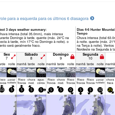
role para a esquerda para os últimos 6 dias
agora
ext 3 days weather summary:
Dias 4-6 Hunter Mounta
Tempo
huva intensa (total 35.0mm), mais intensa
urante Domingo à tarde. quente (máx. 24°C na
Chuva intensa (total 63.
exta à tarde, mín 17°C no Domingo à noite). o
à noite. quente (máx. 21
ento será geralmente fraco.
na Terça à noite). Vento
Nordeste na Segunda à ta
Terça à tarde).
Sex
Sábado
Domingo
Segunda
7
8
9
10
arde
noite
manhã
tarde
noite
manhã
tarde
noite
manhã
tarde
noite
manhã
isco
Risco
chuva
agua­
Risco
chuva
Risco
Risco
Risco
chuva
parcial/
parcial/
rovoada
nublado
Trovoada
mod.
ceiros
Trovoada
mod.
Trovoada
Trovoada
Trovoada
nublado
fraca
10
5
5
5
5
5
5
0
5
5
10
25