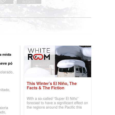
a média
neve pó
olarado,
This Winter’s El Niño, The
Facts & The Fiction
mitado,
With a so-called “Super El Niño”
forecast to have a significant effect on
the regions around the Pacific this
ioria
winter, the question skiers are asking
ado,