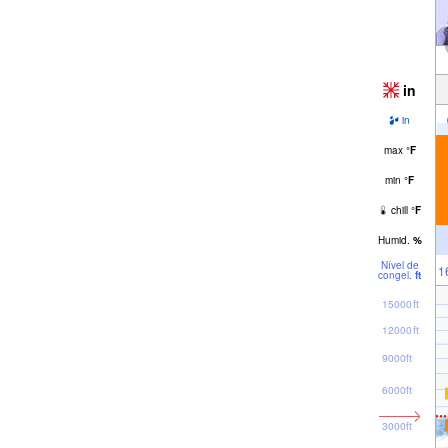
in
in
max
°
F
min
°
F
chill
°
F
Humid.
%
Nível de
1
congel.
ft
15000ft
12000ft
9000ft
6000ft
3000ft