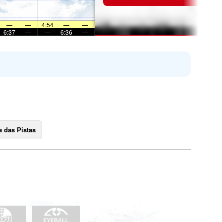
—
—
4:54
—
—
6:37
—
—
6:36
—
 das Pistas