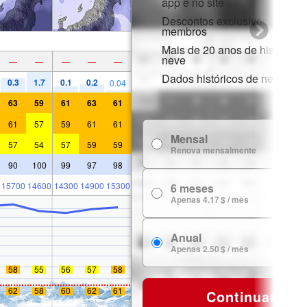
app e no site
Descontos exclusivos para
membros
Mais de 20 anos de histórico 
neve
—
—
—
—
—
Dados históricos de neve
0.3
1.7
0.1
0.2
0.04
63
59
61
63
61
61
57
59
61
61
Mensal
7
57
54
57
59
59
Renova mensalmente
90
100
99
97
98
15700
14600
14300
14900
15300
6 meses
24
Apenas 4.17 $ / mês
Anual
29
Apenas 2.50 $ / mês
58
55
56
57
58
62
58
60
62
61
Continuar