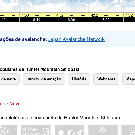
—
—
4:50
—
—
4:52
—
—
4:52
—
—
4:52
6:42
—
—
6:40
—
—
6:39
—
—
6:38
—
—
mações de avalanche:
Japan Avalanche Network
opulares de Hunter Mountain Shiobara
o de neve
Inform. da estação
História
Webcams
Mapa
r de Neve
os relatórios de neve perto de Hunter Mountain Shiobara: