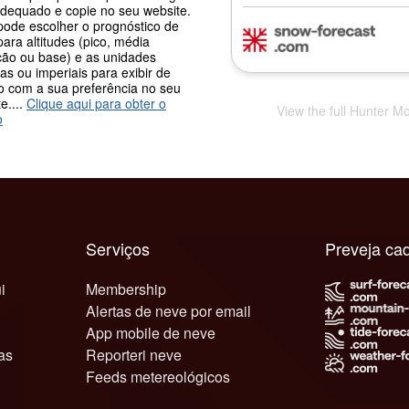
adequado e copie no seu website.
pode escolher o prognóstico de
ara altitudes (pico, média
ção ou base) e as unidades
as ou imperiais para exibir de
o com a sua preferência no seu
e....
Clique aqui para obter o
View the full Hunter M
o
Serviços
Preveja ca
i
Membership
Alertas de neve por email
App mobile de neve
as
Reporteri neve
Feeds metereológicos