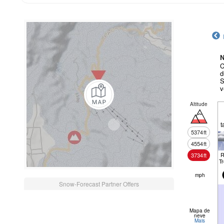
N
C
d
S
v
Altitude
t
5374
ft
4554
ft
R
3734
ft
T
mph
Snow-Forecast Partner Offers
Mapa de
neve
Mais