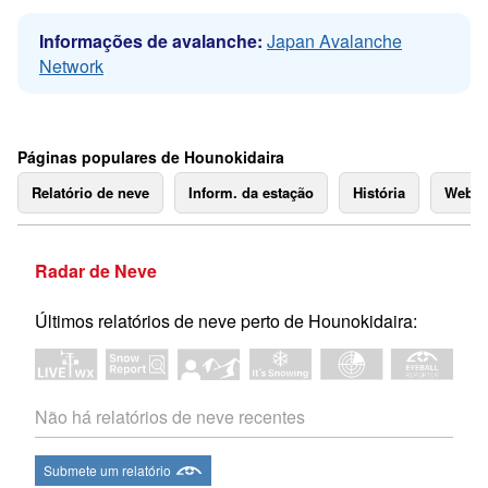
Informações de avalanche:
Japan Avalanche
Network
Páginas populares de Hounokidaira
Relatório de neve
Inform. da estação
História
Webc
Radar de Neve
Últimos relatórios de neve perto de Hounokidaira:
Não há relatórios de neve recentes
Submete um relatório