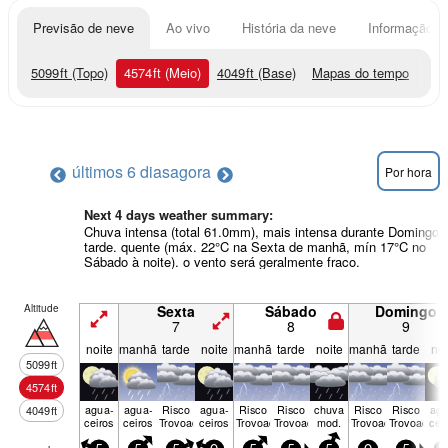
Previsão de neve
Ao vivo
História da neve
Informação do
5099
ft
(Topo)
4574
ft
(Meio)
4049
ft
(Base)
Mapas do tempo
últimos 6 dias
agora
Por hora
Next 4 days weather summary:
Chuva intensa (total 61.0mm), mais intensa durante Domingo 
tarde. quente (máx. 22°C na Sexta de manhã, mín 17°C no
Sábado à noite). o vento será geralmente fraco.
Altitude
Sexta
Sábado
Domingo
7
8
9
noite
manhã
tarde
noite
manhã
tarde
noite
manhã
tarde
noi
5099
ft
4574
ft
agua­
agua­
Risco
agua­
Risco
Risco
chuva
Risco
Risco
agu
4049
ft
ceiros
ceiros
Trovoada
ceiros
Trovoada
Trovoada
mod.
Trovoada
Trovoada
cei