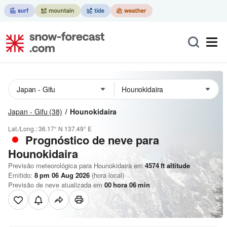
Japan - Gifu
(38)
Hounokidaira
Lat./Long.:
36.17° N
137.49° E
Prognóstico de neve para
Hounokidaira
Previsão meteorológica para Hounokidaira em
4574
ft
altitude
Emitido:
8 pm 06 Aug 2026
(hora local)
Previsão de neve atualizada em
00
hora
06
min