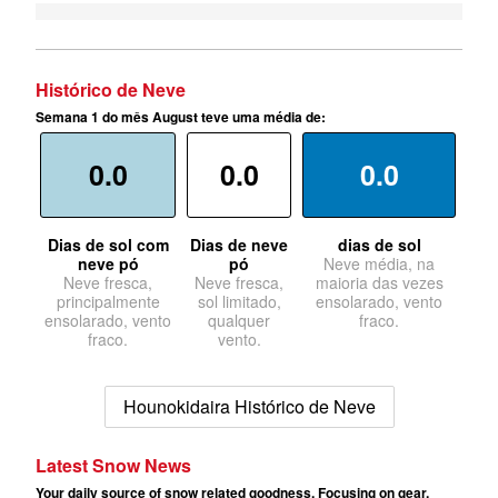
Histórico de Neve
Semana 1 do mês August teve uma média de:
0.0
0.0
0.0
Dias de sol com
Dias de neve
dias de sol
neve pó
pó
Neve média, na
Neve fresca,
Neve fresca,
maioria das vezes
principalmente
sol limitado,
ensolarado, vento
ensolarado, vento
qualquer
fraco.
fraco.
vento.
Hounokidaira Histórico de Neve