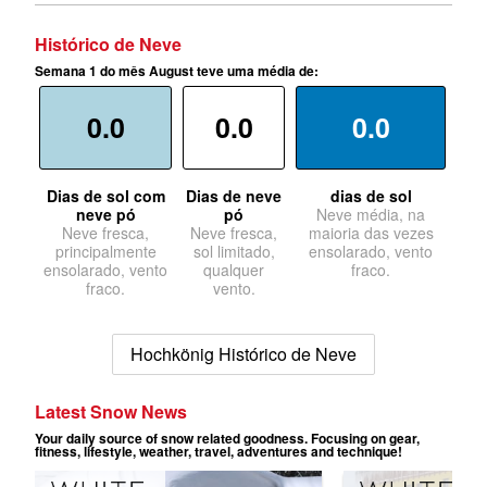
Histórico de Neve
Semana 1 do mês August teve uma média de:
0.0
0.0
0.0
Dias de sol com
Dias de neve
dias de sol
neve pó
pó
Neve média, na
Neve fresca,
Neve fresca,
maioria das vezes
principalmente
sol limitado,
ensolarado, vento
ensolarado, vento
qualquer
fraco.
fraco.
vento.
Hochkönig Histórico de Neve