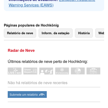
Warning Services (EAWS)
Páginas populares de Hochkönig
Relatório de neve
Inform. da estação
História
Webc
Radar de Neve
Últimos relatórios de neve perto de Hochkönig:
Não há relatórios de neve recentes
Submete um relatório