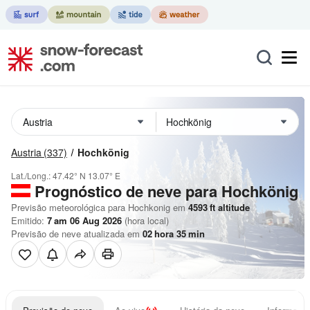
Austria
(337)
Hochkönig
Lat./Long.:
47.42° N
13.07° E
Prognóstico de neve para Hochkönig
Previsão meteorológica para Hochkonig em
4593
ft
altitude
Emitido:
7 am 06 Aug 2026
(hora local)
Previsão de neve atualizada em
02
hora
35
min