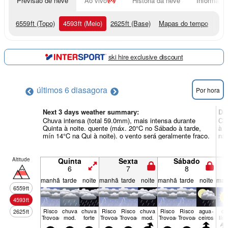
Previsão de neve
Ao vivo
História da neve
Informação
6559
ft
(Topo)
4593
ft
(Meio)
2625
ft
(Base)
Mapas do tempo
ski hire exclusive discount
últimos 6 dias
agora
Por hora
Next 3 days weather summary:
Di
Chuva intensa (total 59.0mm), mais intensa durante
Chu
Quinta à noite. quente (máx. 20°C no Sábado à tarde,
à t
mín 14°C na Qui à noite). o vento será geralmente fraco.
na 
Altitude
Quinta
Sexta
Sábado
6
7
8
manhã
tarde
noite
manhã
tarde
noite
manhã
tarde
noite
man
6559
ft
4593
ft
Risco
chuva
chuva
Risco
Risco
chuva
Risco
Risco
agua­
cé
2625
ft
Trovoada
mod.
forte
Trovoada
Trovoada
mod.
Trovoada
Trovoada
ceiros
lim