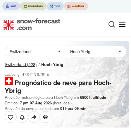
Switzerland
(228)
Hoch-Ybrig
Lat./Long.:
47.01° N
8.79° E
Prognóstico de neve para Hoch-
Ybrig
Previsão meteorológica para Hoch-Ybrig em
6900
ft
altitude
Emitido:
7 pm 07 Aug 2026
(hora local)
Previsão de neve atualizada em
01
hora
09
min