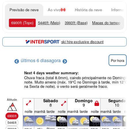
Previsão de neve
Ao vivo
História da neve
Informação
6900
ft
(Topo)
5446
ft
(Meio)
3993
ft
(Base)
Mapas do tempo
ski hire exclusive discount
últimos 6 dias
agora
Por hora
Next 4 days weather summary:
Chuva fraca (total 8.0mm), caindo principalmente no Domingo 
noite. Muito ameno (máx. 19°C no Domingo à tarde, mín 12°C
na Sexta de noite). o vento será geralmente fraco.
Altitude
Sábado
Domingo
Segunda
8
9
10
noite
manhã
tarde
noite
manhã
tarde
noite
manhã
tarde
noi
6900
ft
5446
ft
agua­
céu
Risco
agua­
agua­
agua­
agua­
agu