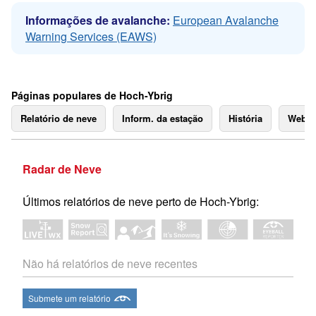
Informações de avalanche:
European Avalanche
Warning Services (EAWS)
Páginas populares de Hoch-Ybrig
Relatório de neve
Inform. da estação
História
Webc
Radar de Neve
Últimos relatórios de neve perto de Hoch-Ybrig:
Não há relatórios de neve recentes
Submete um relatório