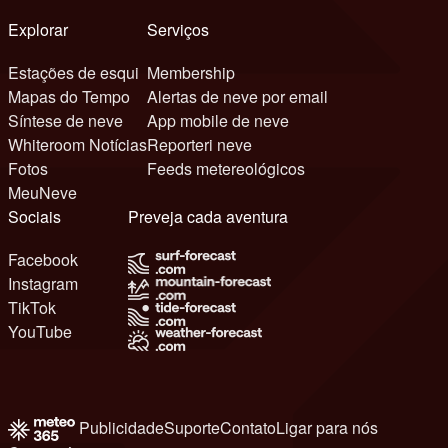
Explorar
Serviços
Estações de esqui
Membership
Mapas do Tempo
Alertas de neve por email
Síntese de neve
App mobile de neve
Whiteroom Notícias
Reporteri neve
Fotos
Feeds metereológicos
MeuNeve
Sociais
Preveja cada aventura
Facebook
Instagram
TikTok
YouTube
Publicidade
Suporte
Contato
Ligar para nós