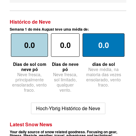
Histórico de Neve
Semana 1 do mês August teve uma média de:
0.0
0.0
0.0
Dias de sol com
Dias de neve
dias de sol
neve pó
pó
Neve média, na
Neve fresca,
Neve fresca,
maioria das vezes
principalmente
sol limitado,
ensolarado, vento
ensolarado, vento
qualquer
fraco.
fraco.
vento.
Hoch-Ybrig Histórico de Neve