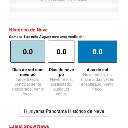
Histórico de Neve
Semana 1 do mês August teve uma média de:
0.0
0.0
0.0
Dias de sol com
Dias de neve
dias de sol
neve pó
pó
Neve média, na
Neve fresca,
Neve fresca,
maioria das vezes
principalmente
sol limitado,
ensolarado, vento
ensolarado, vento
qualquer
fraco.
fraco.
vento.
Hijiriyama Panorama Histórico de Neve