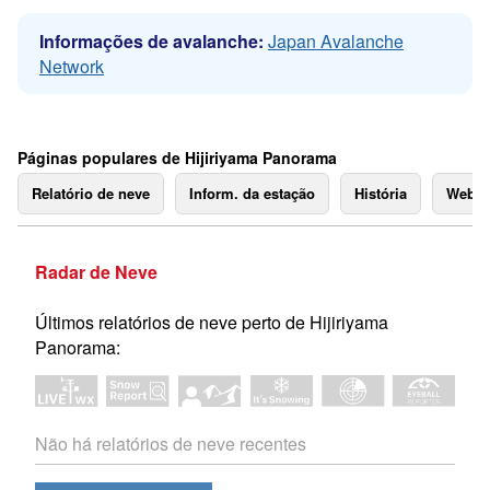
Informações de avalanche:
Japan Avalanche
Network
Páginas populares de Hijiriyama Panorama
Relatório de neve
Inform. da estação
História
Webc
Radar de Neve
Últimos relatórios de neve perto de Hijiriyama
Panorama:
Não há relatórios de neve recentes