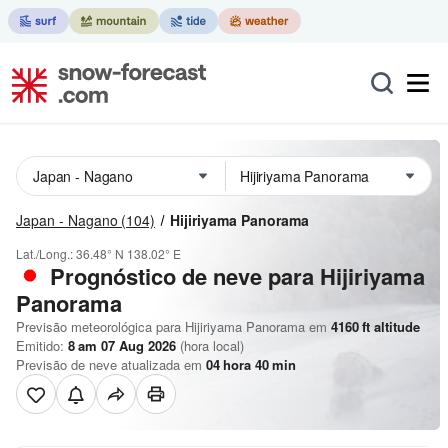
Japan - Nagano
(104)
Hijiriyama Panorama
Lat./Long.:
36.48° N
138.02° E
Prognóstico de neve para Hijiriyama
Panorama
Previsão meteorológica para Hijiriyama Panorama em
4160
ft
altitude
Emitido:
8 am 07 Aug 2026
(hora local)
Previsão de neve atualizada em
04
hora
40
min