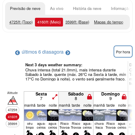
Previsão de neve
Ao vivo
História da neve
Informação do
4725
ft
(Topo)
4160
ft
(Meio)
3599
ft
(Base)
Mapas do tempo
últimos 6 dias
agora
Por hora
Next 3 days weather summary:
Di
Chuva intensa (total 21.0mm), mais intensa durante
Chu
Sábado à tarde. quente (máx. 26°C na Sexta à tarde, mín
Ter
17°C no Domingo à noite). o vento será geralmente fraco.
mín
fra
Altitude
Sexta
Sábado
Domingo
7
8
9
manhã
tarde
noite
manhã
tarde
noite
manhã
tarde
noite
man
4725
ft
4160
ft
céu
agua­
agua­
Risco
Risco
agua­
chuva
Risco
agua­
3599
ft
parci
limpo
ceiros
ceiros
Trovoada
Trovoada
ceiros
fraca
Trovoada
ceiros
nubl