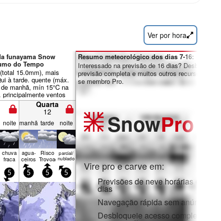
Ver por hora
ida funayama Snow
Resumo meteorológico dos dias 7-16:
sumo do Tempo
Interessado na previsão de 16 dias? Desbloqueie 
(total 15.0mm), mais
previsão completa e muitos outros recursos ao tor
ui à tarde. quente (máx.
se membro Pro.
 de manhã, mín 15°C na
. principalmente ventos
Quarta
12
Snow
Pro
noite
manhã
tarde
noite
chuva
agua­
Risco
parcial/
fraca
ceiros
Trovoada
nublado
Vire pro e carve em:
5
5
5
5
Previsões de neve horárias e de 1
dias
Navegação rápida sem anúncios
Desbloqueie acesso completo na