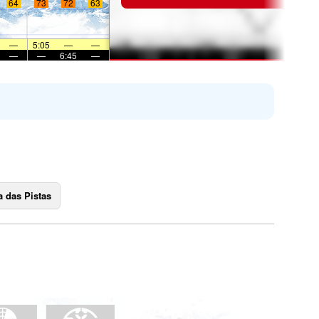
64
73
72
63
—
5:05
—
—
—
—
6:45
—
 das Pistas