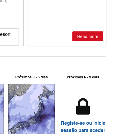
ado,
is simple: book now or wait, and
where are the best odds?
esort
Read more
Próximos 3 - 6 dias
Próximos 6 - 9 dias
Registe-se ou inicie
sessão para aceder