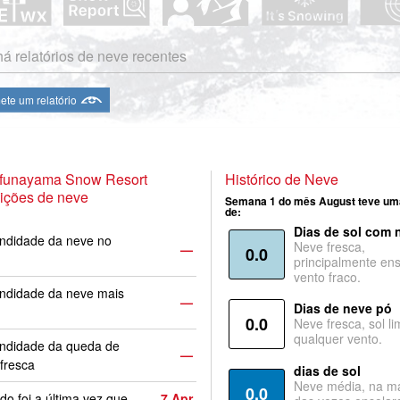
á relatórios de neve recentes
te um relatório
 funayama Snow Resort
Histórico de Neve
ições de neve
Semana 1 do mês August teve um
de:
Dias de sol com 
ndidade da neve no
Neve fresca,
—
0.0
principalmente ens
vento fraco.
ndidade da neve mais
—
Dias de neve pó
0.0
Neve fresca, sol li
qualquer vento.
undidade da queda de
—
fresca
dias de sol
Neve média, na ma
0.0
o foi a última vez que
7 Apr