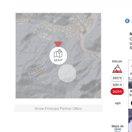
N
C
t
S
Altitude
n
3937
ft
3281
ft
R
2625
ft
T
mph
Snow-Forecast Partner Offers
Mapa de
neve
Mais