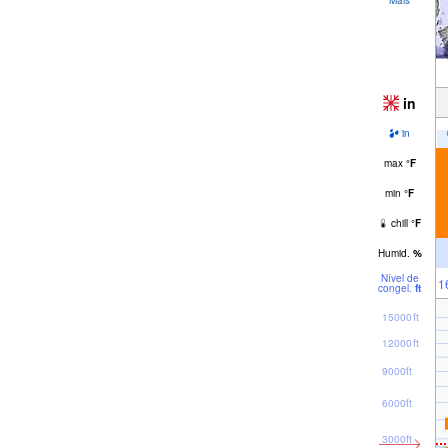
in
in
max
°
F
min
°
F
chill
°
F
Humid.
%
Nível de
1
congel.
ft
15000ft
12000ft
9000ft
6000ft
3000ft