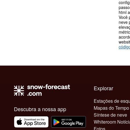
config
passos
html 
Você 
neve p
eleva
métric
acord
websit
códig
Explorar
Estações de esqu
Mapas do Tempo
Descubra a nossa app
Síntese de neve
Whiteroom Notíci
Fotos