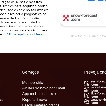
uração de avisos e siga três
 simples para adquirir o código
adequado e copie no seu website.
pode escolher o prognóstico de
ara altitudes (pico, média
ção ou base) e as unidades
as ou imperiais para exibir de
o com a sua preferência no seu
e....
Clique aqui para obter o
View the full Hida funa
o
Serviços
Preveja ca
i
Membership
Alertas de neve por email
App mobile de neve
as
Reporteri neve
Feeds metereológicos