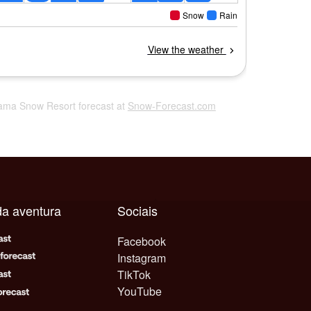
yama Snow Resort forecast at
Snow-Forecast.com
da aventura
Sociais
Facebook
Instagram
TikTok
YouTube