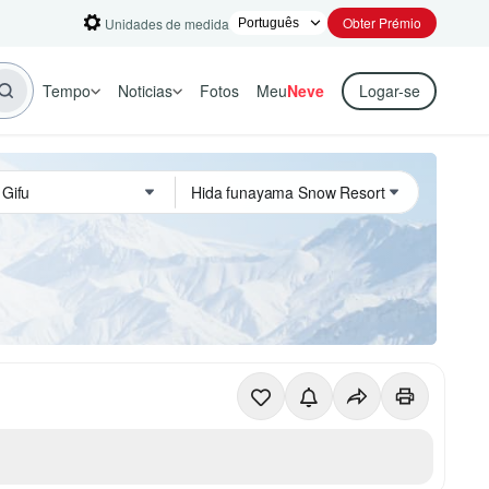
Obter Prémio
Unidades de medida
Tempo
Noticias
Fotos
Meu
Neve
Logar-se