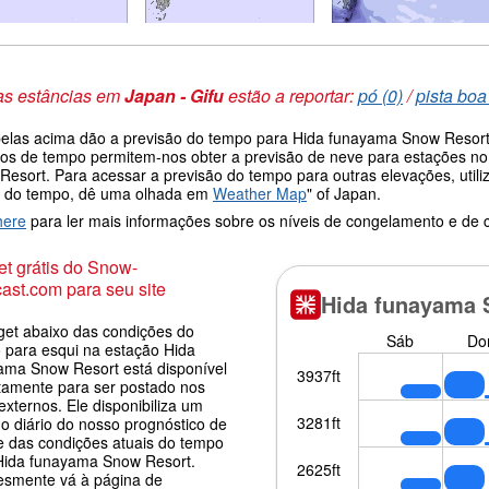
as estâncias em
Japan - Gifu
estão a reportar:
pó (0)
/
pista boa
belas acima dão a previsão do tempo para Hida funayama Snow Resort à
os de tempo permitem-nos obter a previsão de neve para estações no
Resort. Para acessar a previsão do tempo para outras elevações, utili
 do tempo, dê uma olhada em
Weather Map
" of Japan.
here
para ler mais informações sobre os níveis de congelamento e de
t grátis do Snow-
ast.com para seu site
get abaixo das condições do
 para esqui na estação Hida
ama Snow Resort está disponível
itamente para ser postado nos
 externos. Ele disponibiliza um
o diário do nosso prognóstico de
e das condições atuais do tempo
Hida funayama Snow Resort.
esmente vá à página de