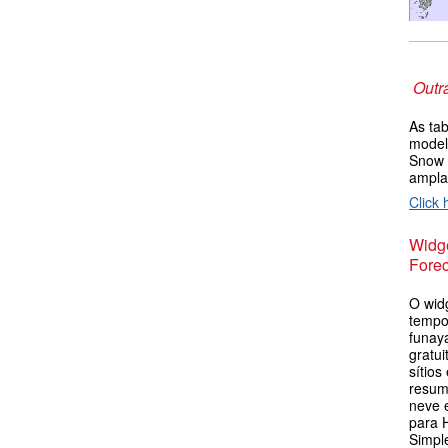
Outr
As ta
model
Snow 
ampla
Click 
Widge
Forec
O wid
tempo
funay
gratu
sítios
resum
neve 
para 
Simpl