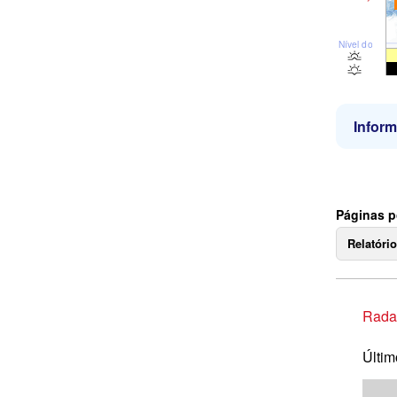
Nível do mar
Infor
Páginas p
Relatóri
Rada
Últim