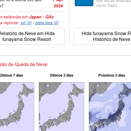
das vezes ensolar
vento fraco.
u?
2026
s estâncias em
Japan - Gifu
a reportar:
pó (0)
/
pista boa (0)
Relatório de Neve em Hida
Hida funayama Snow R
funayama Snow Resort
Histórico de Neve
isão de Queda de Neve
Últimos 7 dias
Últimos 3 dias
Próximos 3 dias