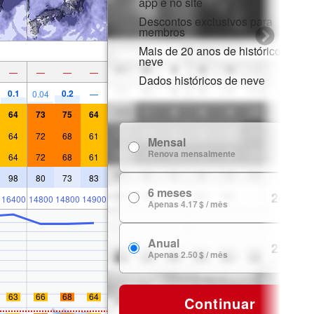
app e no site
Descontos exclusivos para
membros
Mais de 20 anos de histórico de
neve
—
—
—
—
Dados históricos de neve
0.1
0.2
0.04
—
64
73
75
64
64
72
68
61
Mensal
7.99 $
Renova mensalmente
64
72
68
61
98
80
73
83
6 meses
24.99 $
16400
14800
14800
14900
Apenas 4.17 $ / mês
Anual
29.99 $
Apenas 2.50 $ / mês
63
66
68
64
Continuar