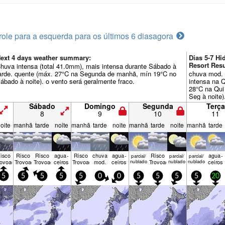
role para a esquerda para os últimos 6 dias
agora
ext 4 days weather summary:
Dias 5-7 H
Resort Re
huva intensa (total 41.0mm), mais intensa durante Sábado à
arde. quente (máx. 27°C na Segunda de manhã, mín 19°C no
chuva mod. 
ábado à noite). o vento será geralmente fraco.
intensa na Q
28°C na Qui
Seg à noite)
frescos.
Sábado
Domingo
Segunda
Terça
8
9
10
11
oite
manhã
tarde
noite
manhã
tarde
noite
manhã
tarde
noite
manhã
tarde
isco
Risco
Risco
agua­
Risco
chuva
agua­
Risco
agua­
parcial/
parcial/
parcial/
rovoada
Trovoada
Trovoada
ceiros
Trovoada
mod.
ceiros
nublado
Trovoada
nublado
nublado
ceiros
5
5
5
5
5
0
0
5
5
5
5
20