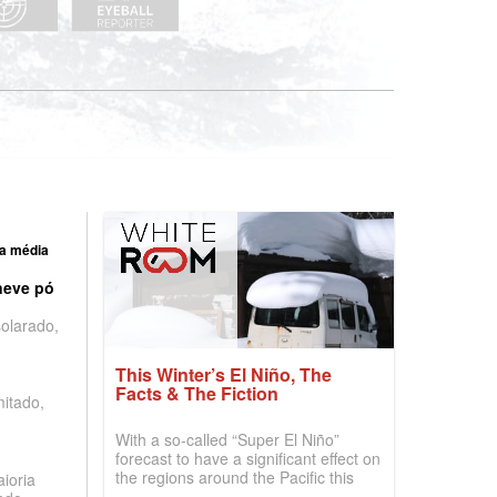
a média
neve pó
olarado,
This Winter’s El Niño, The
Facts & The Fiction
mitado,
With a so-called “Super El Niño”
forecast to have a significant effect on
the regions around the Pacific this
ioria
winter, the question skiers are asking