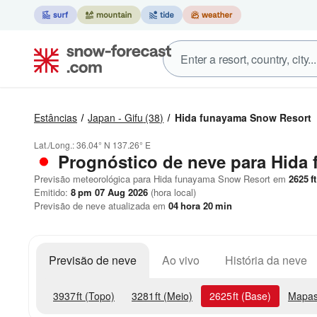
Estâncias
Japan - Gifu
(38)
Hida funayama Snow Resort
Lat./Long.:
36.04° N
137.26° E
Prognóstico de neve para Hida
Previsão meteorológica para Hida funayama Snow Resort em
2625
ft
Emitido:
8 pm 07 Aug 2026
(hora local)
Previsão de neve atualizada em
04
hora
20
min
Previsão de neve
Ao vivo
História da neve
3937
ft
(Topo)
3281
ft
(Meio)
2625
ft
(Base)
Mapas