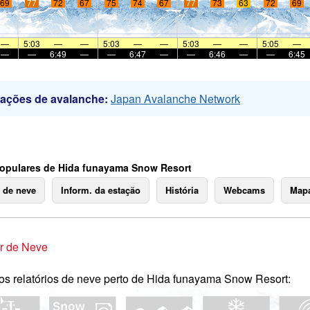
69
77
72
67
75
74
67
77
73
63
72
69
—
5:03
—
—
5:03
—
—
5:03
—
—
5:05
—
—
—
6:49
—
—
6:47
—
—
6:46
—
—
6:45
mações de avalanche:
Japan Avalanche Network
opulares de Hida funayama Snow Resort
o de neve
Inform. da estação
História
Webcams
Mapa
r de Neve
os relatórios de neve perto de Hida funayama Snow Resort: