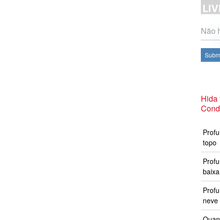
Não h
Subme
Hida
Cond
Profu
topo
Profu
baixa
Prof
neve 
Quand