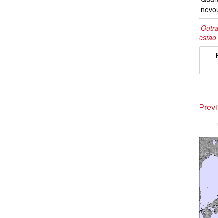
nevo
Outra
estão 
Prev