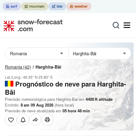
Romania
(42)
Harghita-Băi
Lat./Long.:
46.35° N
25.80° E
Prognóstico de neve para Harghita-
Băi
Previsão meteorológica para Harghita-Bai em
4400
ft
altitude
Emitido:
8 am 09 Aug 2026
(hora local)
Previsão de neve atualizada em
05
hora
48
min