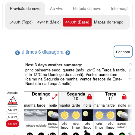
Previsão de neve
Ao vivo
História da neve
Informação do
5483
ft
(Topo)
4941
ft
(Meio)
4400
ft
(Base)
Mapas do tempo
últimos 6 dias
agora
Por hora
Next 3 days weather summary:
Di
principalmente seco. quente (máx. 26°C na Terça à tarde,
pri
mín 12°C no Domingo de manhã). Ventos aumentam
tar
(calmo na Segunda de manhã, ventos frescos de Este-
fra
Nordeste na Terça à noite).
Altitude
Domingo
Segunda
Terça
9
10
11
manhã
tarde
noite
manhã
tarde
noite
manhã
tarde
noite
man
5483
ft
4941
ft
céu
céu
céu
céu
céu
cé
4400
ft
parcial/
parcial/
nubl­ado
nubl­ado
nublado
limpo
limpo
limpo
limpo
limpo
nublado
lim