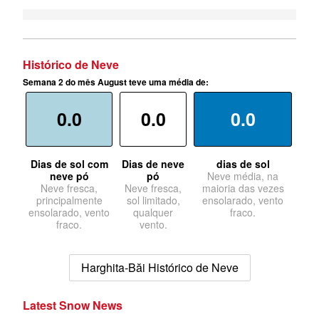
Histórico de Neve
Semana 2 do mês August teve uma média de:
0.0
0.0
0.0
Dias de sol com
Dias de neve
dias de sol
neve pó
pó
Neve média, na
Neve fresca,
Neve fresca,
maioria das vezes
principalmente
sol limitado,
ensolarado, vento
ensolarado, vento
qualquer
fraco.
fraco.
vento.
Harghita-Băi Histórico de Neve