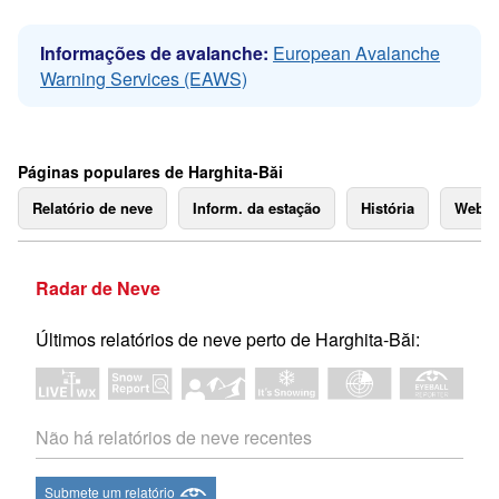
Informações de avalanche:
European Avalanche
Warning Services (EAWS)
Páginas populares de Harghita-Băi
Relatório de neve
Inform. da estação
História
Webc
Radar de Neve
Últimos relatórios de neve perto de Harghita-Băi:
Não há relatórios de neve recentes
Submete um relatório