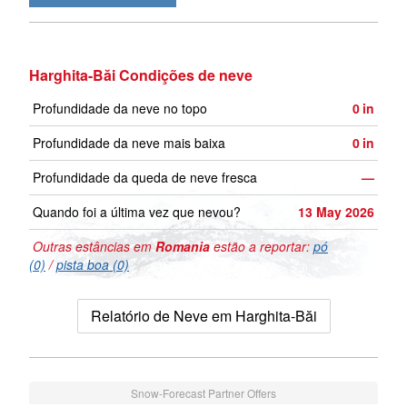
Harghita-Băi Condições de neve
Profundidade da neve no topo
0
in
Profundidade da neve mais baixa
0
in
Profundidade da queda de neve fresca
—
Quando foi a última vez que nevou?
13 May 2026
Outras estâncias em
Romania
estão a reportar:
pó
(0)
/
pista boa (0)
Relatório de Neve em Harghita-Băi
Snow-Forecast Partner Offers