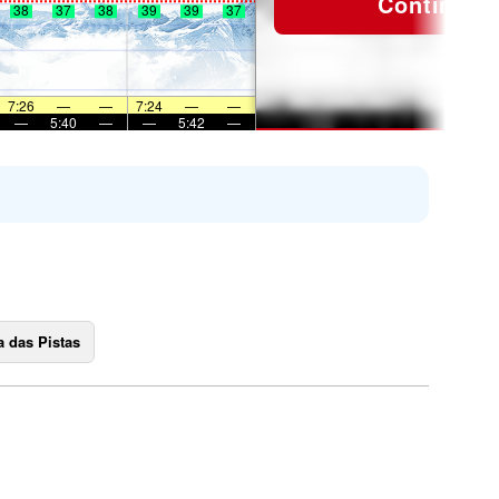
Continuar
38
37
38
39
39
37
7:26
—
—
7:24
—
—
—
5:40
—
—
5:42
—
 das Pistas