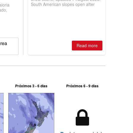
South American slopes open after
ioria
huge snowfalls, New Zealand posts
ado,
best conditions of season so far,
Australian areas open most terrain of
2026, northern hemisphere down to
two outdoor areas still open.
Area
Read more
Próximos 3 - 6 dias
Próximos 6 - 9 dias