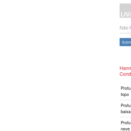
Não h
Subme
Hanm
Cond
Profu
topo
Profu
baixa
Prof
neve 