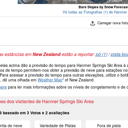
Bare Slopes by Snow Forecas
Vê todas as Fotografias (1) de Hanmer
Carregar nova fot
as estâncias em
New Zealand
estão a reportar:
pó (1)
/
pista bo
belas acima dão a previsão do tempo para Hanmer Springs Ski Area à al
os de tempo permitem-nos obter a previsão de neve para estações no 
 Para acessar a previsão do tempo para outras elevações, utilize o bo
, dê uma olhada em
Weather Map
" of New Zealand.
here
para ler mais informações sobre os níveis de congelamento e de
ões dos visitantes de Hanmer Springs Ski Area
8
baseado em
3
Votos e
2
avaliações
ntia de neve
Variedade de Pistas
Fora de pista