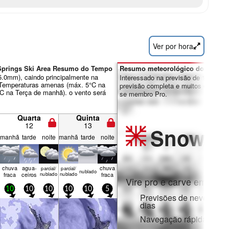
Ver por hora
Springs Ski Area Resumo do Tempo
Resumo meteorológico dos dias 7
 5.0mm), caindo principalmente na
Interessado na previsão de 16 dias?
Temperaturas amenas (máx. 5°C na
previsão completa e muitos outros re
°C na Terça de manhã). o vento será
se membro Pro.
Quarta
Quinta
12
13
Snow
Pr
manhã
tarde
noite
manhã
tarde
noite
chuva
agua­
chuva
parcial/
parcial/
nubl­ado
fraca
ceiros
nublado
nublado
fraca
Vire pro e carve em:
10
10
10
10
10
5
Previsões de neve horár
dias
Navegação rápida sem 