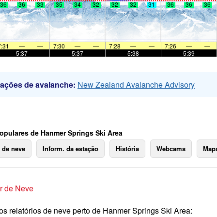
36
36
33
35
34
32
32
32
31
36
36
36
7:31
—
—
7:30
—
—
7:28
—
—
7:26
—
—
—
5:37
—
—
5:37
—
—
5:38
—
—
5:39
—
mações de avalanche:
New Zealand Avalanche Advisory
opulares de Hanmer Springs Ski Area
o de neve
Inform. da estação
História
Webcams
Mapa
r de Neve
os relatórios de neve perto de Hanmer Springs Ski Area: