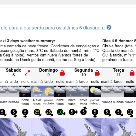
role para a esquerda para os últimos 6 dias
agora
ext 3 days weather summary:
Dias 4-6 Hanmer 
ma camada de neve fresca. Condições de congelação e
Chuva fraca (total
escongelação (máx. 3°C no Sábado de manhã, mín -1°C
Quarta de manhã. 
a Seg à noite). Ventos diminuem (ventos fortes de
Qui à tarde, mín 1
oroeste no Domingo de manhã, calmo na Seg à tarde).
geralmente fraco.
Sábado
Domingo
Segunda
Terça
8
9
10
11
anhã
tarde
noite
manhã
tarde
noite
manhã
tarde
noite
manhã
tarde
noite
neve
Neve
neve
neve
neve
parcial/
parcial/
bl­ado
nubl­ado
nubl­ado
nubl­ado
nubl­ado
fraca
fraca
nublado
fraca
fraca
fraca
nublado
5
5
5
25
25
10
5
5
5
5
5
10