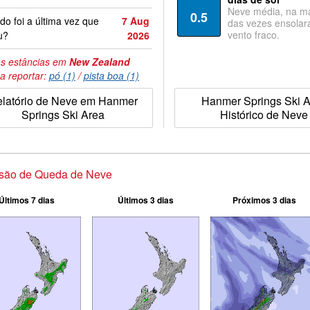
Neve média, na ma
0.5
o foi a última vez que
7 Aug
das vezes ensolar
vento fraco.
u?
2026
s estâncias em
New Zealand
a reportar:
pó (1)
/
pista boa (1)
latório de Neve em Hanmer
Hanmer Springs Ski 
Springs Ski Area
Histórico de Neve
isão de Queda de Neve
Últimos 7 dias
Últimos 3 dias
Próximos 3 dias