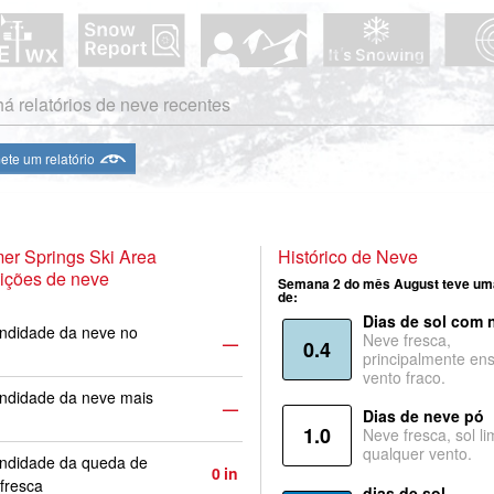
á relatórios de neve recentes
te um relatório
er Springs Ski Area
Histórico de Neve
ições de neve
Semana 2 do mês August teve um
de:
Dias de sol com 
ndidade da neve no
Neve fresca,
—
0.4
principalmente ens
vento fraco.
ndidade da neve mais
—
Dias de neve pó
1.0
Neve fresca, sol li
qualquer vento.
undidade da queda de
0
in
fresca
dias de sol