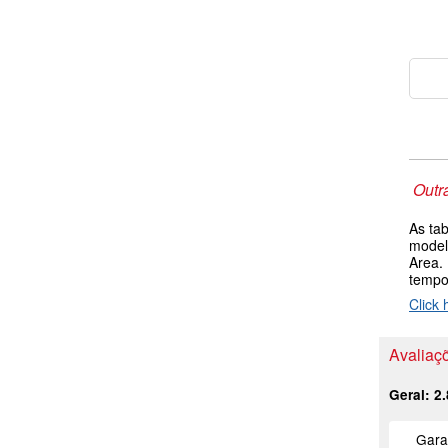
Outr
As ta
model
Area.
tempo
Click 
Avaliaç
Geral:
2.
Gara