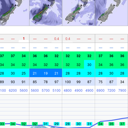
1
—
—
—
—
0.4
0.4
—
—
—
—
—
—
—
—
—
—
—
—
—
—
—
—
—
37
37
34
36
36
32
32
32
32
37
36
36
34
34
32
34
32
32
32
32
30
34
36
36
28
30
25
21
19
21
28
28
30
28
30
28
89
93
91
85
78
97
100
99
87
75
87
34
100
6200
5600
5600
5700
5100
4800
4900
4900
6900
7200
7900
33
34
32
32
31
29
28
30
31
34
35
37