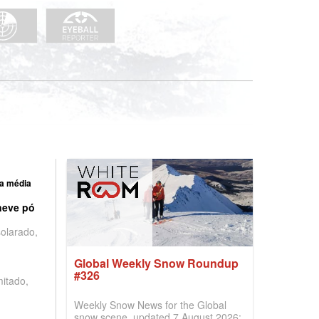
a média
neve pó
olarado,
Global Weekly Snow Roundup
#326
mitado,
Weekly Snow News for the Global
snow scene, updated 7 August 2026: