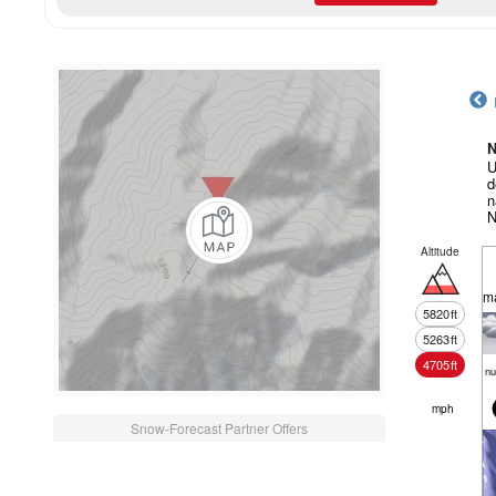
N
U
d
n
N
Altitude
m
5820
ft
5263
ft
4705
ft
nu
mph
Snow-Forecast Partner Offers