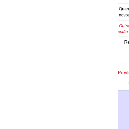
Quand
nevo
Outra
estão 
Re
Prev