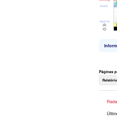
3000ft
Nível do mar
Infor
Páginas p
Relatóri
Rada
Últim