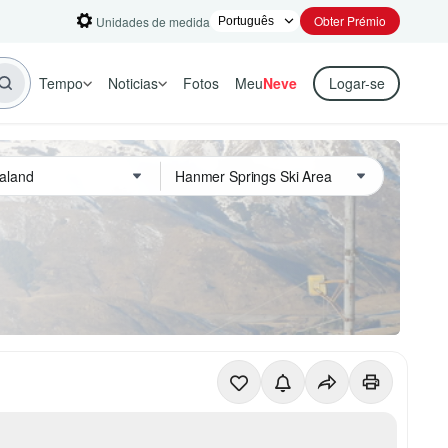
Obter Prémio
Unidades de medida
Tempo
Noticias
Fotos
Meu
Neve
Logar-se