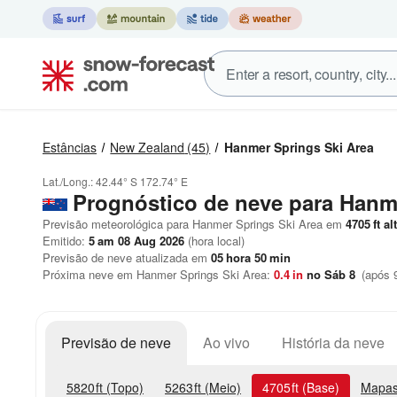
Estâncias
New Zealand
(45)
Hanmer Springs Ski Area
Lat./Long.:
42.44° S
172.74° E
Prognóstico de neve para Hanm
Previsão meteorológica para Hanmer Springs Ski Area em
4705
ft
alt
Emitido:
5 am 08 Aug 2026
(hora local)
Previsão de neve atualizada em
05
hora
50
min
Próxima neve em Hanmer Springs Ski Area:
0.4
in
no Sáb 8
(após 9
Previsão de neve
Ao vivo
História da neve
5820
ft
(Topo)
5263
ft
(Meio)
4705
ft
(Base)
Mapas