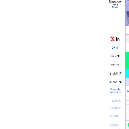
Mapa de
neve
Mais
in
in
max
°
F
min
°
F
chill
°
F
Humid.
%
Nível de
6
congel.
ft
15000ft
12000ft
9000ft
6000ft