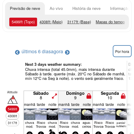
Previsão de neve
Ao vivo
História da neve
Informação do
5499
ft
(Topo)
4308
ft
(Meio)
3117
ft
(Base)
Mapas do tempo
últimos 6 dias
agora
Por hora
Next 3 days weather summary:
Di
Chuva intensa (total 45.0mm), mais intensa durante
chu
Sábado à tarde. quente (máx. 20°C no Sábado de manhã,
tar
mín 12°C na Seg à noite). o vento será geralmente fraco.
13°
Altitude
Sábado
Domingo
Segunda
8
9
10
manhã
tarde
noite
manhã
tarde
noite
manhã
tarde
noite
man
5499
ft
4308
ft
chuva
Risco
chuva
Risco
chuva
agua­
Risco
Risco
3117
ft
parcial/
nubl
mod.
Trovoada
mod.
Trovoada
mod.
ceiros
Trovoada
Trovoada
nublado