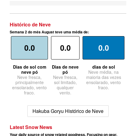
Histórico de Neve
Semana 2 do mês August teve uma média de:
0.0
0.0
0.0
Dias de sol com
Dias de neve
dias de sol
neve pó
pó
Neve média, na
Neve fresca,
Neve fresca,
maioria das vezes
principalmente
sol limitado,
ensolarado, vento
ensolarado, vento
qualquer
fraco.
fraco.
vento.
Hakuba Goryu Histórico de Neve