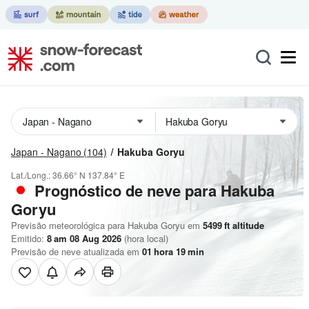
Japan - Nagano
(104)
Hakuba Goryu
Lat./Long.:
36.66° N
137.84° E
Prognóstico de neve para Hakuba
Goryu
Previsão meteorológica para Hakuba Goryu em
5499
ft
altitude
Emitido:
8 am 08 Aug 2026
(hora local)
Previsão de neve atualizada em
01
hora
19
min