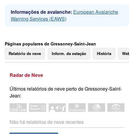
Informações de avalanche:
European Avalanche
Warning Services (EAWS)
Páginas populares de Gressoney-Saint-Jean
Relatório de neve
Inform. da estação
História
Webc
Radar de Neve
Últimos relatórios de neve perto de Gressoney-Saint-
Jean:
Não há relatórios de neve recentes