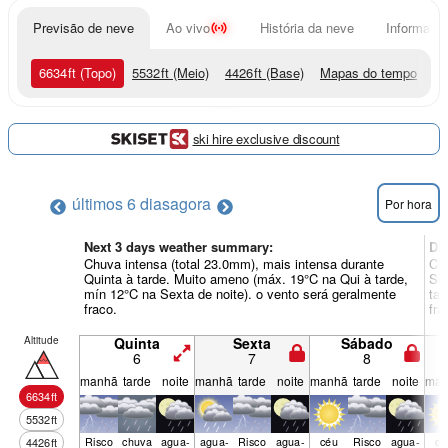
Previsão de neve
Ao vivo
História da neve
Informação
6634
ft
(Topo)
5532
ft
(Meio)
4426
ft
(Base)
Mapas do tempo
ski hire exclusive discount
últimos 6 dias
agora
Por hora
Next 3 days weather summary:
Di
Chuva intensa (total 23.0mm), mais intensa durante
Chu
Quinta à tarde. Muito ameno (máx. 19°C na Qui à tarde,
Se
mín 12°C na Sexta de noite). o vento será geralmente
tar
fraco.
fra
Altitude
Quinta
Sexta
Sábado
6
7
8
manhã
tarde
noite
manhã
tarde
noite
manhã
tarde
noite
man
6634
ft
5532
ft
Risco
chuva
agua­
agua­
Risco
agua­
céu
Risco
agua­
cé
4426
ft