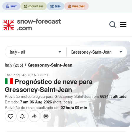
Italy
(235)
Gressoney-Saint-Jean
Lat./Long.:
45.78° N
7.83° E
Prognóstico de neve para
Gressoney-Saint-Jean
Previsão meteorológica para Gressoney-Saint-Jean em
6634
ft
altitude
Emitido:
7 am 06 Aug 2026
(hora local)
Previsão de neve atualizada em
02
hora
09
min