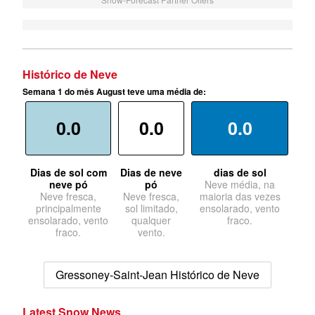
Histórico de Neve
Semana 1 do mês August teve uma média de:
0.0
0.0
0.0
Dias de sol com
Dias de neve
dias de sol
neve pó
pó
Neve média, na
Neve fresca,
Neve fresca,
maioria das vezes
principalmente
sol limitado,
ensolarado, vento
ensolarado, vento
qualquer
fraco.
fraco.
vento.
Gressoney-Saint-Jean Histórico de Neve