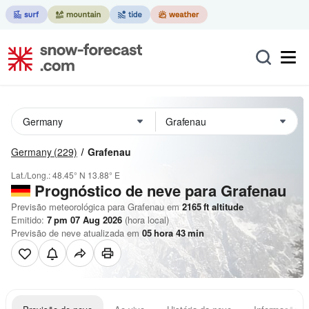
Germany
(229)
Grafenau
Lat./Long.:
48.45° N
13.88° E
Prognóstico de neve para Grafenau
Previsão meteorológica para Grafenau em
2165
ft
altitude
Emitido:
7 pm 07 Aug 2026
(hora local)
Previsão de neve atualizada em
05
hora
43
min