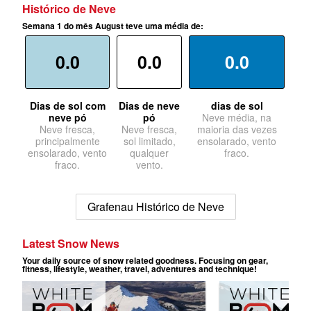
Histórico de Neve
Semana 1 do mês August teve uma média de:
0.0
0.0
0.0
Dias de sol com
Dias de neve
dias de sol
neve pó
pó
Neve média, na
Neve fresca,
Neve fresca,
maioria das vezes
principalmente
sol limitado,
ensolarado, vento
ensolarado, vento
qualquer
fraco.
fraco.
vento.
Grafenau Histórico de Neve