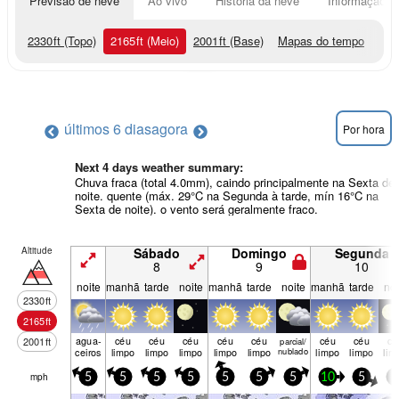
Previsão de neve
Ao vivo
História da neve
Informação do
2330
ft
(Topo)
2165
ft
(Meio)
2001
ft
(Base)
Mapas do tempo
últimos 6 dias
agora
Por hora
Next 4 days weather summary:
Chuva fraca (total 4.0mm), caindo principalmente na Sexta de
noite. quente (máx. 29°C na Segunda à tarde, mín 16°C na
Sexta de noite). o vento será geralmente fraco.
Altitude
Sábado
Domingo
Segunda
8
9
10
noite
manhã
tarde
noite
manhã
tarde
noite
manhã
tarde
noi
2330
ft
2165
ft
agua­
céu
céu
céu
céu
céu
céu
céu
cé
2001
ft
parcial/
ceiros
limpo
limpo
limpo
limpo
limpo
nublado
limpo
limpo
lim
mph
5
5
5
5
5
5
5
10
5
5