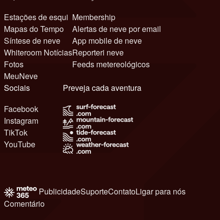
Estações de esqui
Membership
Mapas do Tempo
Alertas de neve por email
Síntese de neve
App mobile de neve
Whiteroom Notícias
Reporteri neve
Fotos
Feeds metereológicos
MeuNeve
Sociais
Preveja cada aventura
Facebook
Instagram
TikTok
YouTube
Publicidade
Suporte
Contato
Ligar para nós
Comentário