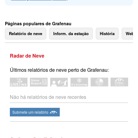
Páginas populares de Grafenau
Relatório de neve
Inform. da estação
História
Webc
Radar de Neve
Últimos relatórios de neve perto de Grafenau:
Não há relatórios de neve recentes
Submete um relatório