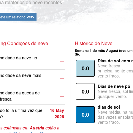
á relatórios de neve recentes
te um relatório
ing Condições de neve
Histórico de Neve
Semana 1 do mês August teve um
de:
ndidade da neve no
—
Dias de sol com 
Neve fresca,
0.0
principalmente ens
ndidade da neve mais
vento fraco.
—
Dias de neve pó
0.0
Neve fresca, sol li
undidade da queda de
—
qualquer vento.
fresca
dias de sol
o foi a última vez que
16 May
Neve média, na ma
0.0
u?
2026
das vezes ensolar
vento fraco.
s estâncias em
Austria
estão a