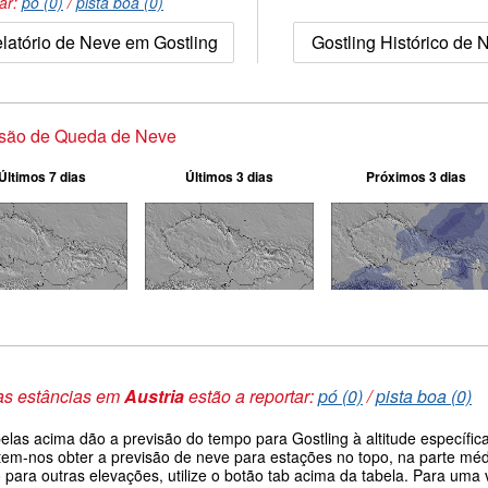
tar:
pó (0)
/
pista boa (0)
latório de Neve em Gostling
Gostling Histórico de 
isão de Queda de Neve
Últimos 7 dias
Últimos 3 dias
Próximos 3 dias
as estâncias em
Austria
estão a reportar:
pó (0)
/
pista boa (0)
belas acima dão a previsão do tempo para Gostling à altitude específi
tem-nos obter a previsão de neve para estações no topo, na parte médi
 para outras elevações, utilize o botão tab acima da tabela. Para um