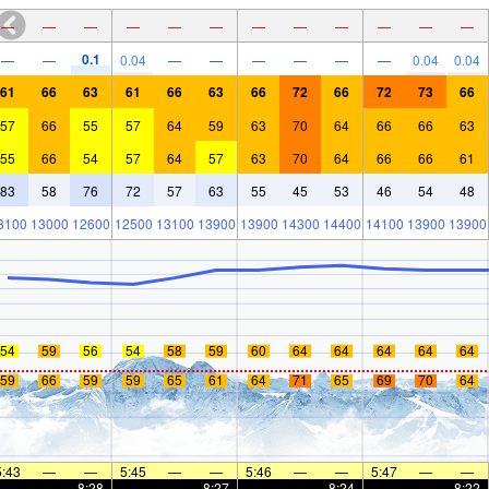
—
—
—
—
—
—
—
—
—
—
—
—
0.1
—
—
0.04
—
—
—
—
—
—
0.04
0.04
61
66
63
61
66
63
66
72
66
72
73
66
57
66
55
57
64
59
63
70
64
66
66
63
55
66
54
57
64
57
63
70
64
66
66
61
83
58
76
72
57
63
55
45
53
46
54
48
3100
13000
12600
12500
13100
13900
13900
14300
14400
14100
13900
13900
54
59
56
54
58
59
60
64
64
64
64
64
59
66
59
59
65
61
64
71
65
69
70
64
5:43
—
—
5:45
—
—
5:46
—
—
5:47
—
—
—
—
8:28
—
—
8:27
—
—
8:24
—
—
8:22