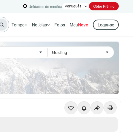
Obter Prémio
Unidades de medida
Tempo
Noticias
Fotos
Meu
Neve
Logar-se