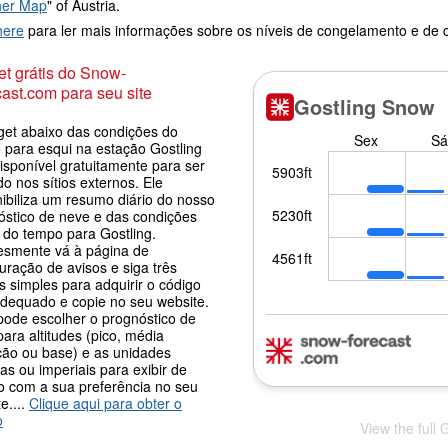
her Map
" of Austria.
here
para ler mais informações sobre os níveis de congelamento e de
t grátis do Snow-
ast.com para seu site
get abaixo das condições do
 para esqui na estação Gostling
isponível gratuitamente para ser
o nos sítios externos. Ele
nibiliza um resumo diário do nosso
óstico de neve e das condições
 do tempo para Gostling.
esmente vá à página de
uração de avisos e siga três
 simples para adquirir o código
adequado e copie no seu website.
pode escolher o prognóstico de
ara altitudes (pico, média
ção ou base) e as unidades
as ou imperiais para exibir de
o com a sua preferência no seu
e....
Clique aqui para obter o
o
View the full 