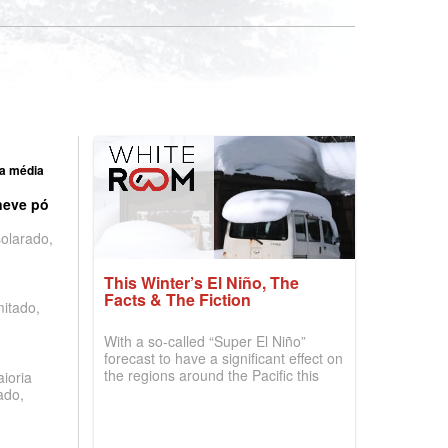
a média
neve pó
olarado,
This Winter’s El Niño, The
Facts & The Fiction
mitado,
With a so-called “Super El Niño”
forecast to have a significant effect on
the regions around the Pacific this
ioria
winter, the question skiers are asking
ado,
is simple: book now or wait, and
where are the best odds?