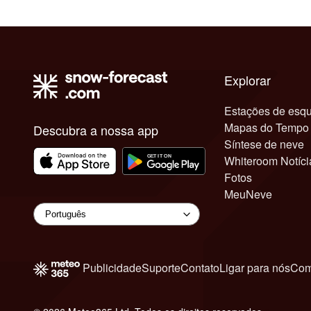
Explorar
Estações de esqu
Mapas do Tempo
Descubra a nossa app
Síntese de neve
Whiteroom Notíci
Fotos
MeuNeve
Publicidade
Suporte
Contato
Ligar para nós
Com