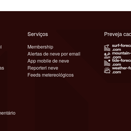
Serviços
Preveja ca
i
Membership
Alertas de neve por email
App mobile de neve
as
Reporteri neve
Feeds metereológicos
entário