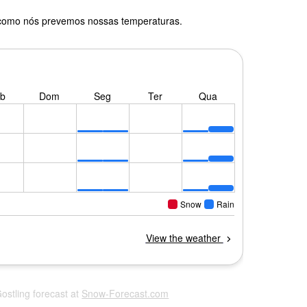
 como nós prevemos nossas temperaturas.
Gostling forecast at
Snow-Forecast.com