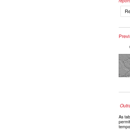
repor
Re
Prev
Outr
As ta
permi
tempo