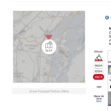
N
C
S
m
f
Altitude
m
5903
ft
5230
ft
4561
ft
l
mph
Snow-Forecast Partner Offers
Mapa de
neve
Mais