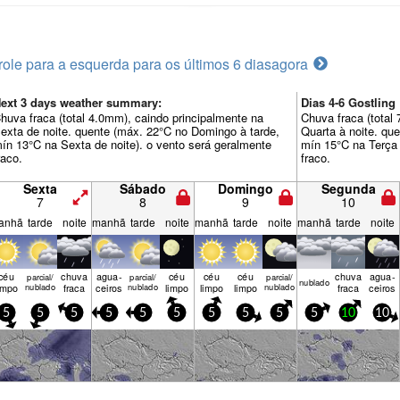
role para a esquerda para os últimos 6 dias
agora
ext 3 days weather summary:
Dias 4-6 Gostlin
huva fraca (total 4.0mm), caindo principalmente na
Chuva fraca (total
exta de noite. quente (máx. 22°C no Domingo à tarde,
Quarta à noite. qu
ín 13°C na Sexta de noite). o vento será geralmente
mín 15°C na Terça 
raco.
fraco.
Sexta
Sábado
Domingo
Segunda
7
8
9
10
anhã
tarde
noite
manhã
tarde
noite
manhã
tarde
noite
manhã
tarde
noite
céu
chuva
agua­
céu
céu
céu
chuva
agua­
parcial/
parcial/
parcial/
nubl­ado
impo
nublado
fraca
ceiros
nublado
limpo
limpo
limpo
nublado
fraca
ceiros
5
5
5
5
5
5
5
5
5
5
10
10