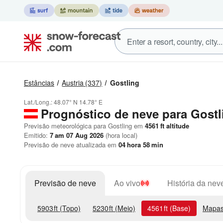
Estâncias
Austria
(337)
Gostling
Lat./Long.:
48.07° N
14.78° E
Prognóstico de neve para Gostl
Previsão meteorológica para Gostling em
4561
ft
altitude
Emitido:
7 am 07 Aug 2026
(hora local)
Previsão de neve atualizada em
04
hora
58
min
Previsão de neve
Ao vivo
História da nev
5903
ft
(Topo)
5230
ft
(Meio)
4561
ft
(Base)
Mapas