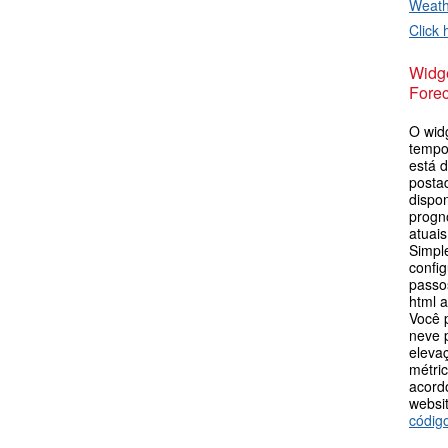
Weat
Click 
Widge
Forec
O wid
tempo
está d
postad
dispo
progn
atuais
Simpl
config
passos
html 
Você 
neve p
eleva
métric
acord
websit
códig