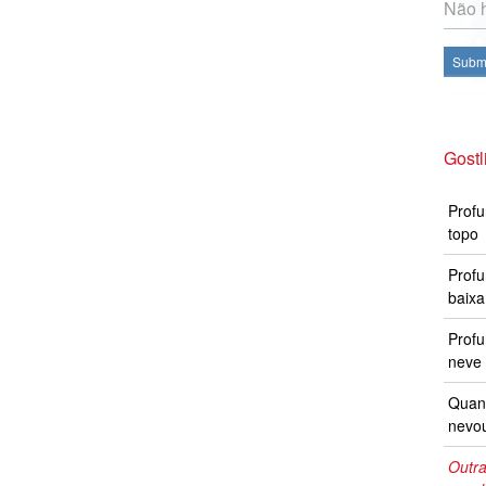
Não h
Subme
Gostl
Profu
topo
Profu
baixa
Prof
neve 
Quand
nevo
Outra