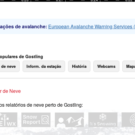
mações de avalanche:
European Avalanche Warning Services
opulares de Gostling
o de neve
Inform. da estação
História
Webcams
Mapa
r de Neve
os relatórios de neve perto de Gostling: