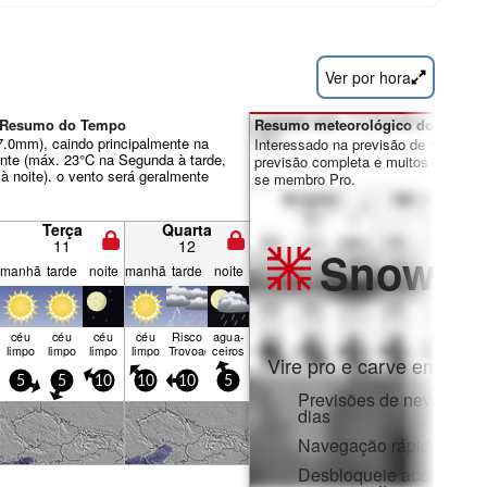
Ver por hora
g Resumo do Tempo
Resumo meteorológico dos dias 7
 7.0mm), caindo principalmente na
Interessado na previsão de 16 dias?
ente (máx. 23°C na Segunda à tarde,
previsão completa e muitos outros re
à noite). o vento será geralmente
se membro Pro.
Terça
Quarta
11
12
Snow
Pr
manhã
tarde
noite
manhã
tarde
noite
céu
céu
céu
céu
Risco
agua­
limpo
limpo
limpo
limpo
Trovoada
ceiros
Vire pro e carve em:
5
5
10
10
10
5
Previsões de neve horár
dias
Navegação rápida sem 
Desbloqueie acesso com