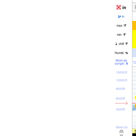
in
in
max
°
F
min
°
F
chill
°
F
Humid.
%
Nível de
1
congel.
ft
15000ft
12000ft
9000ft
6000ft
3000ft
Nível do mar