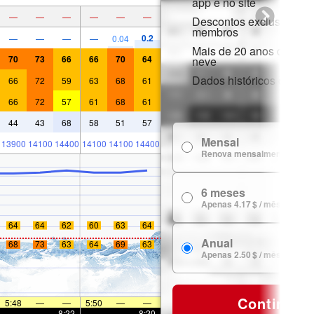
app e no site
—
—
—
—
—
—
Descontos exclusivos p
membros
0.2
—
—
—
—
0.04
Mais de 20 anos de hist
70
73
66
66
70
64
neve
Dados históricos de nev
66
72
59
63
68
61
66
72
57
61
68
61
44
43
68
58
51
57
Mensal
13900
14100
14400
14100
14100
14400
Renova mensalmente
6 meses
Apenas 4.17 $ / mês
64
64
62
60
63
64
Anual
68
73
63
64
69
63
Apenas 2.50 $ / mês
Continuar
5:48
—
—
5:50
—
—
—
—
8:22
—
—
8:20