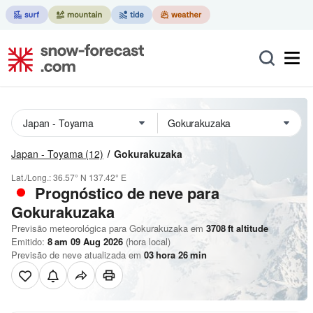
Japan - Toyama
(12)
Gokurakuzaka
Lat./Long.:
36.57° N
137.42° E
Prognóstico de neve para
Gokurakuzaka
Previsão meteorológica para Gokurakuzaka em
3708
ft
altitude
Emitido:
8 am 09 Aug 2026
(hora local)
Previsão de neve atualizada em
03
hora
26
min