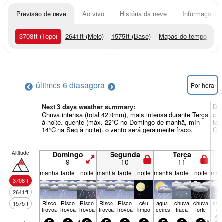
Previsão de neve
Ao vivo
História da neve
Informação do
3708
ft
(Topo)
2641
ft
(Meio)
1575
ft
(Base)
Mapas do tempo
últimos 6 dias
agora
Por hora
Next 3 days weather summary:
Di
Chuva intensa (total 42.0mm), mais intensa durante Terça
chu
à noite. quente (máx. 22°C no Domingo de manhã, mín
tar
14°C na Seg à noite). o vento será geralmente fraco.
Qua
Altitude
Domingo
Segunda
Terça
9
10
11
manhã
tarde
noite
manhã
tarde
noite
manhã
tarde
noite
man
3708
ft
2641
ft
Risco
Risco
Risco
Risco
Risco
céu
agua­
chuva
chuva
chu
1575
ft
Trovoada
Trovoada
Trovoada
Trovoada
Trovoada
limpo
ceiros
fraca
forte
fra