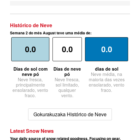
Histórico de Neve
Semana 2 do mês August teve uma média de:
0.0
0.0
0.0
Dias de sol com
Dias de neve
dias de sol
neve pó
pó
Neve média, na
Neve fresca,
Neve fresca,
maioria das vezes
principalmente
sol limitado,
ensolarado, vento
ensolarado, vento
qualquer
fraco.
fraco.
vento.
Gokurakuzaka Histórico de Neve