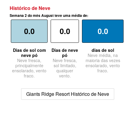
Histórico de Neve
Semana 2 do mês August teve uma média de:
0.0
0.0
0.0
Dias de sol com
Dias de neve
dias de sol
neve pó
pó
Neve média, na
Neve fresca,
Neve fresca,
maioria das vezes
principalmente
sol limitado,
ensolarado, vento
ensolarado, vento
qualquer
fraco.
fraco.
vento.
Giants Ridge Resort Histórico de Neve