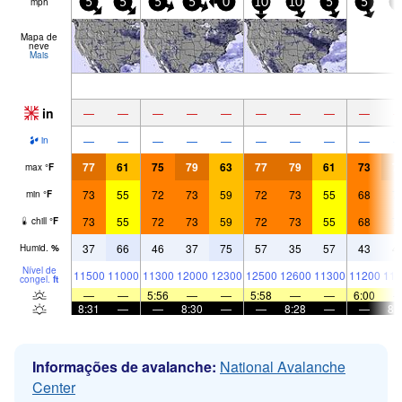
mph
5
5
5
5
0
10
10
5
5
5
Mapa de
neve
Mais
in
—
—
—
—
—
—
—
—
—
—
—
—
—
—
—
—
—
—
in
77
61
75
79
63
77
79
61
73
7
max
°
F
73
55
72
73
59
72
73
55
68
7
min
°
F
73
55
72
73
59
72
73
55
68
7
chill
°
F
37
66
46
37
75
57
35
57
43
4
Humid.
%
Nível de
11500
11000
11300
12000
12300
12500
12600
11300
11200
113
congel.
ft
—
—
5:56
—
—
5:58
—
—
6:00
8:31
—
—
8:30
—
—
8:28
—
—
8:
Informações de avalanche:
National Avalanche
Center