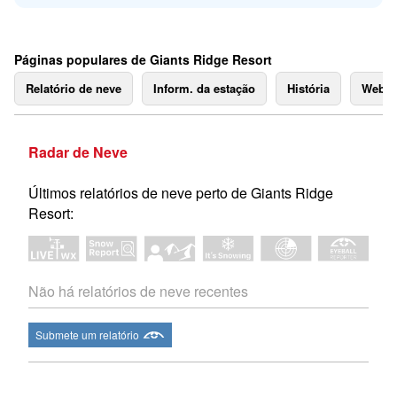
Páginas populares de Giants Ridge Resort
Relatório de neve
Inform. da estação
História
Webc
Radar de Neve
Últimos relatórios de neve perto de Giants Ridge
Resort:
Não há relatórios de neve recentes
Submete um relatório