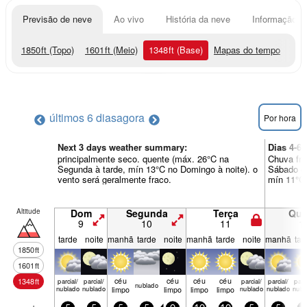
Previsão de neve
Ao vivo
História da neve
Informação do
1850
ft
(Topo)
1601
ft
(Meio)
1348
ft
(Base)
Mapas do tempo
últimos 6 dias
agora
Por hora
Next 3 days weather summary:
Dias 4-6
principalmente seco. quente (máx. 26°C na
Chuva fra
Segunda à tarde, mín 13°C no Domingo à noite). o
Sábado de
vento será geralmente fraco.
mín 11°C 
Altitude
Dom
Segunda
Terça
Qua
9
10
11
1
tarde
noite
manhã
tarde
noite
manhã
tarde
noite
manhã
tar
1850
ft
1601
ft
céu
céu
céu
céu
1348
ft
parcial/
parcial/
parcial/
parcial/
parci
nubl­ado
nublado
nublado
limpo
limpo
limpo
limpo
nublado
nublado
nubl