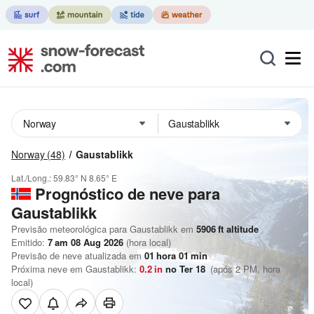
Norway
(48)
Gaustablikk
Lat./Long.:
59.83° N
8.65° E
Prognóstico de neve para
Gaustablikk
Previsão meteorológica para Gaustablikk em
5906
ft
altitude
Emitido:
7 am 08 Aug 2026
(hora local)
Previsão de neve atualizada em
01
hora
01
min
Próxima neve em Gaustablikk:
0.2
in
no Ter 18
(após 2 PM, hora
local)