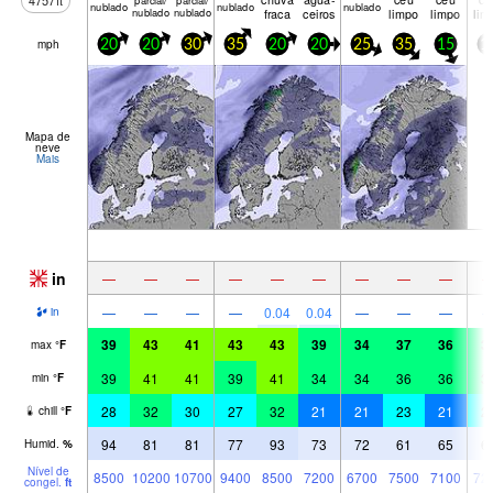
4757
ft
parcial/
parcial/
nubl­ado
nubl­ado
nubl­ado
nublado
nublado
fraca
ceiros
limpo
limpo
lim
mph
20
20
30
35
20
20
25
35
15
1
Mapa de
neve
Mais
in
—
—
—
—
—
—
—
—
—
—
—
—
—
0.04
0.04
—
—
—
in
39
43
41
43
43
39
34
37
36
3
max
°
F
39
41
41
39
41
34
34
36
36
3
min
°
F
28
32
30
27
32
21
21
23
21
2
chill
°
F
94
81
81
77
93
73
72
61
65
6
Humid.
%
Nível de
8500
10200
10700
9400
8500
7200
6700
7500
7100
72
congel.
ft