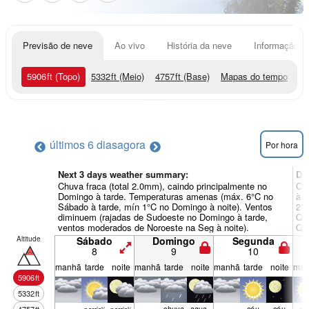
Previsão de neve
Ao vivo
História da neve
Informação do
5906
ft
(Topo)
5332
ft
(Meio)
4757
ft
(Base)
Mapas do tempo
últimos 6 dias
agora
Por hora
Next 3 days weather summary:
Di
Chuva fraca (total 2.0mm), caindo principalmente no
Chu
Domingo à tarde. Temperaturas amenas (máx. 6°C no
à t
Sábado à tarde, mín 1°C no Domingo à noite). Ventos
2°
diminuem (rajadas de Sudoeste no Domingo à tarde,
Qua
ventos moderados de Noroeste na Seg à noite).
Qui
Altitude
Sábado
Domingo
Segunda
8
9
10
manhã
tarde
noite
manhã
tarde
noite
manhã
tarde
noite
man
5906
ft
5332
ft
chuva
agua­
céu
céu
cé