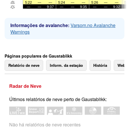
5:22
—
—
5:24
—
—
5:26
—
—
5:
—
—
9:37
—
—
9:35
—
—
9:32
Informações de avalanche:
Varsom.no Avalanche
Warnings
Páginas populares de Gaustablikk
Relatório de neve
Inform. da estação
História
Webc
Radar de Neve
Últimos relatórios de neve perto de Gaustablikk:
Não há relatórios de neve recentes