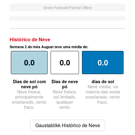
Snow-Forecast Partner Offers
Histórico de Neve
Semana 2 do mês August teve uma média de:
0.0
0.0
0.0
Dias de sol com
Dias de neve
dias de sol
neve pó
pó
Neve média, na
Neve fresca,
Neve fresca,
maioria das vezes
principalmente
sol limitado,
ensolarado, vento
ensolarado, vento
qualquer
fraco.
fraco.
vento.
Gaustablikk Histórico de Neve