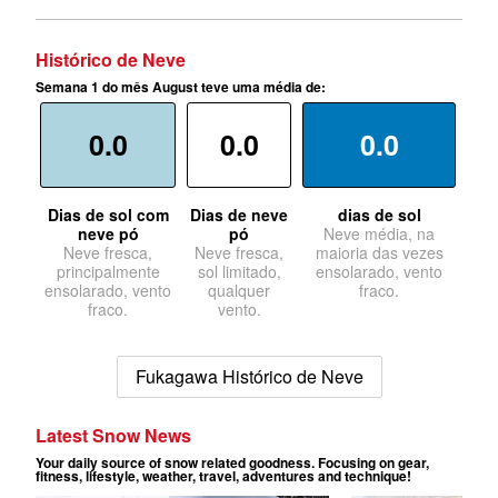
Histórico de Neve
Semana 1 do mês August teve uma média de:
0.0
0.0
0.0
Dias de sol com
Dias de neve
dias de sol
neve pó
pó
Neve média, na
Neve fresca,
Neve fresca,
maioria das vezes
principalmente
sol limitado,
ensolarado, vento
ensolarado, vento
qualquer
fraco.
fraco.
vento.
Fukagawa Histórico de Neve