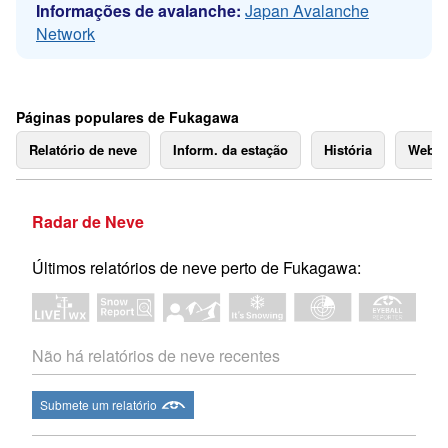
Informações de avalanche:
Japan Avalanche
Network
Páginas populares de Fukagawa
Relatório de neve
Inform. da estação
História
Webc
Radar de Neve
Últimos relatórios de neve perto de Fukagawa:
Não há relatórios de neve recentes
Submete um relatório