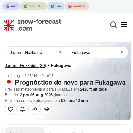
Japan - Hokkaido
(80)
Fukagawa
Lat./Long.:
43.68° N
142.10° E
Prognóstico de neve para Fukagawa
Previsão meteorológica para Fukagawa em
2428
ft
altitude
Emitido:
2 pm 06 Aug 2026
(hora local)
Previsão de neve atualizada em
02
hora
42
min