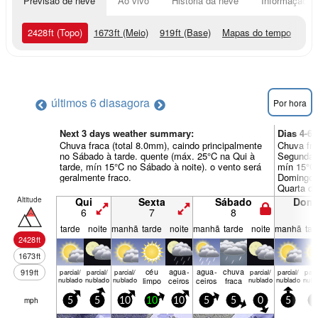
Previsão de neve
Ao vivo
História da neve
Informação do
2428
ft
(Topo)
1673
ft
(Meio)
919
ft
(Base)
Mapas do tempo
últimos 6 dias
agora
Por hora
Next 3 days weather summary:
Dias 4-
Chuva fraca (total 8.0mm), caindo principalmente
Chuva fra
no Sábado à tarde. quente (máx. 25°C na Qui à
Segunda à
tarde, mín 15°C no Sábado à noite). o vento será
mín 15°C 
geralmente fraco.
Domingo à
Quarta d
Altitude
Qui
Sexta
Sábado
Dom
6
7
8
9
tarde
noite
manhã
tarde
noite
manhã
tarde
noite
manhã
tar
2428
ft
1673
ft
céu
agua­
agua­
chuva
919
ft
parcial/
parcial/
parcial/
parcial/
parcial/
parci
nublado
nublado
nublado
limpo
ceiros
ceiros
fraca
nublado
nublado
nubl
mph
5
5
10
10
10
5
5
0
5
5