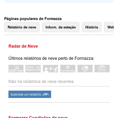
Páginas populares de Formazza
Relatório de neve
Inform. da estação
História
Webc
Radar de Neve
Últimos relatórios de neve perto de Formazza:
Não há relatórios de neve recentes
Submete um relatório
Formazza Condições de neve