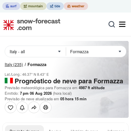
Italy
(235)
Formazza
Lat./Long.:
46.37° N
8.43° E
Prognóstico de neve para Formazza
Previsão meteorológica para Formazza em
4987
ft
altitude
Emitido:
7 pm 06 Aug 2026
(hora local)
Previsão de neve atualizada em
05
hora
15
min