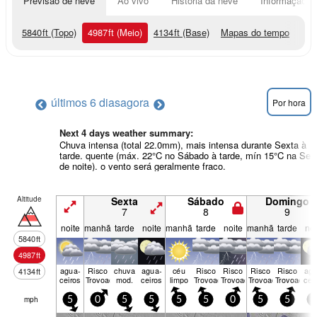
Previsão de neve
Ao vivo
História da neve
Informação do
5840
ft
(Topo)
4987
ft
(Meio)
4134
ft
(Base)
Mapas do tempo
últimos 6 dias
agora
Por hora
Next 4 days weather summary:
Chuva intensa (total 22.0mm), mais intensa durante Sexta à
tarde. quente (máx. 22°C no Sábado à tarde, mín 15°C na Sex
de noite). o vento será geralmente fraco.
Altitude
Sexta
Sábado
Domingo
7
8
9
noite
manhã
tarde
noite
manhã
tarde
noite
manhã
tarde
noi
5840
ft
4987
ft
agua­
Risco
chuva
agua­
céu
Risco
Risco
Risco
Risco
agu
4134
ft
ceiros
Trovoada
mod.
ceiros
limpo
Trovoada
Trovoada
Trovoada
Trovoada
cei
mph
5
0
5
5
5
5
0
5
5
5