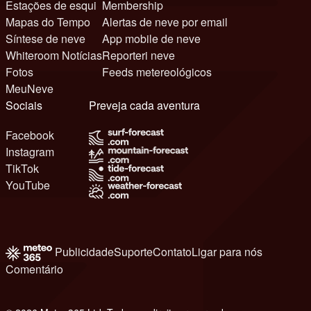
Estações de esqui
Membership
Mapas do Tempo
Alertas de neve por email
Síntese de neve
App mobile de neve
Whiteroom Notícias
Reporteri neve
Fotos
Feeds metereológicos
MeuNeve
Sociais
Preveja cada aventura
Facebook
Instagram
TikTok
YouTube
Publicidade
Suporte
Contato
Ligar para nós
Comentário