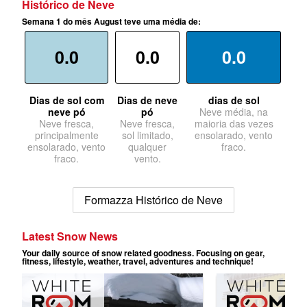
Histórico de Neve
Semana 1 do mês August teve uma média de:
0.0
0.0
0.0
Dias de sol com
Dias de neve
dias de sol
neve pó
pó
Neve média, na
Neve fresca,
Neve fresca,
maioria das vezes
principalmente
sol limitado,
ensolarado, vento
ensolarado, vento
qualquer
fraco.
fraco.
vento.
Formazza Histórico de Neve