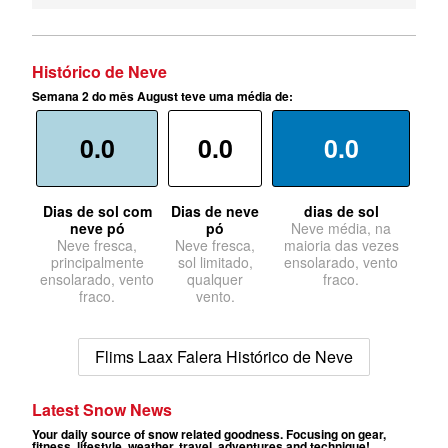
Histórico de Neve
Semana 2 do mês August teve uma média de:
0.0
0.0
0.0
Dias de sol com
Dias de neve
dias de sol
neve pó
pó
Neve média, na
Neve fresca,
Neve fresca,
maioria das vezes
principalmente
sol limitado,
ensolarado, vento
ensolarado, vento
qualquer
fraco.
fraco.
vento.
Flims Laax Falera Histórico de Neve