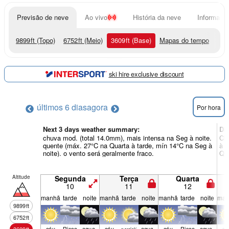
Previsão de neve
Ao vivo
História da neve
Informação
9899
ft
(Topo)
6752
ft
(Meio)
3609
ft
(Base)
Mapas do tempo
ski hire exclusive discount
últimos 6 dias
agora
Por hora
Next 3 days weather summary:
Di
chuva mod. (total 14.0mm), mais intensa na Seg à noite.
Chu
quente (máx. 27°C na Quarta à tarde, mín 14°C na Seg à
à n
noite). o vento será geralmente fraco.
Qui
Altitude
Segunda
Terça
Quarta
10
11
12
manhã
tarde
noite
manhã
tarde
noite
manhã
tarde
noite
man
9899
ft
6752
ft
céu
Risco
agua­
céu
agua­
céu
Risco
agua­
cé