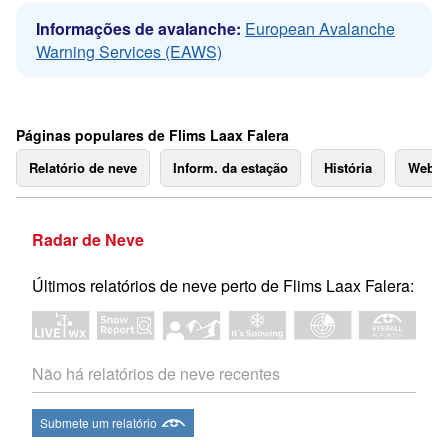
Informações de avalanche:
European Avalanche
Warning Services (EAWS)
Páginas populares de Flims Laax Falera
Relatório de neve
Inform. da estação
História
Webc
Radar de Neve
Últimos relatórios de neve perto de Flims Laax Falera:
Não há relatórios de neve recentes
Submete um relatório