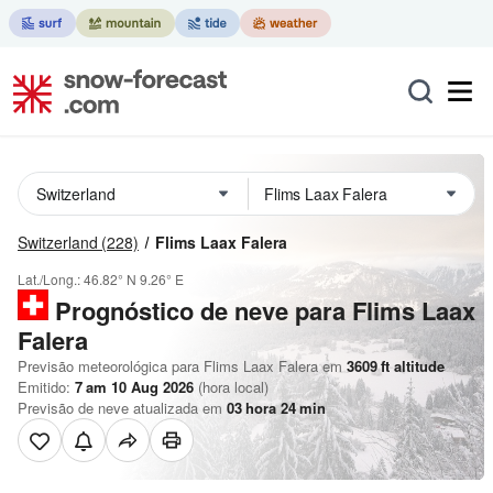
Switzerland
(228)
Flims Laax Falera
Lat./Long.:
46.82° N
9.26° E
Prognóstico de neve para Flims Laax
Falera
Previsão meteorológica para Flims Laax Falera em
3609
ft
altitude
Emitido:
7 am 10 Aug 2026
(hora local)
Previsão de neve atualizada em
03
hora
24
min