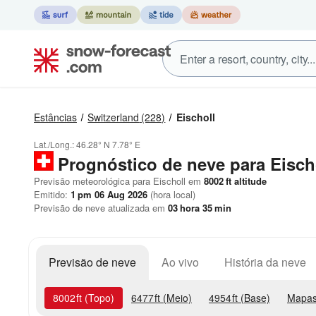
Estâncias
Switzerland
(228)
Eischoll
Lat./Long.:
46.28° N
7.78° E
Prognóstico de neve para Eisch
Previsão meteorológica para Eischoll em
8002
ft
altitude
Emitido:
1 pm 06 Aug 2026
(hora local)
Previsão de neve atualizada em
03
hora
35
min
Previsão de neve
Ao vivo
História da neve
8002
ft
(Topo)
6477
ft
(Meio)
4954
ft
(Base)
Mapas