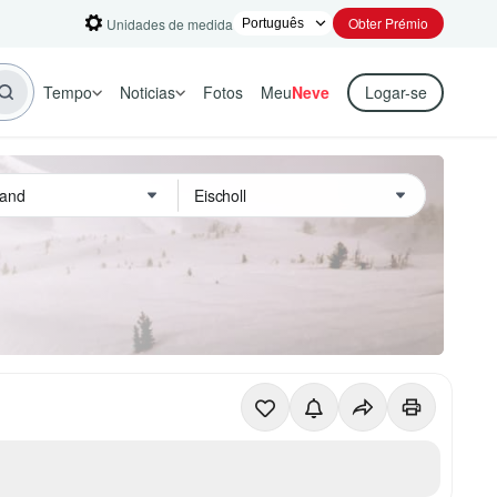
Obter Prémio
Unidades de medida
Tempo
Noticias
Fotos
Meu
Neve
Logar-se