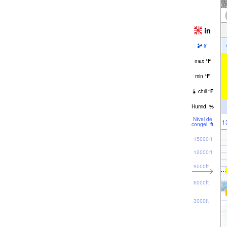
in
in
max
°
F
min
°
F
chill
°
F
Humid.
%
Nível de
1
congel.
ft
15000ft
12000ft
9000ft
6000ft
3000ft