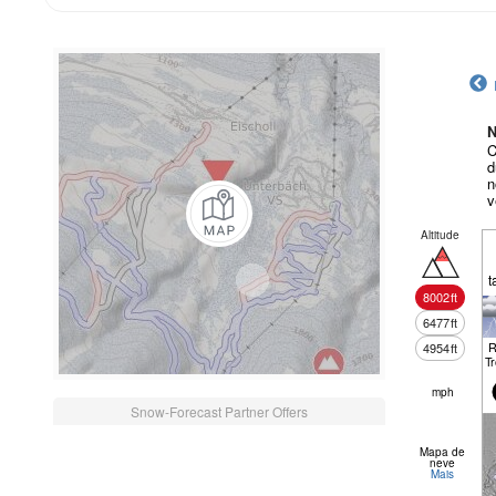
N
C
d
n
v
Altitude
t
8002
ft
6477
ft
R
4954
ft
T
mph
Snow-Forecast Partner Offers
Mapa de
neve
Mais