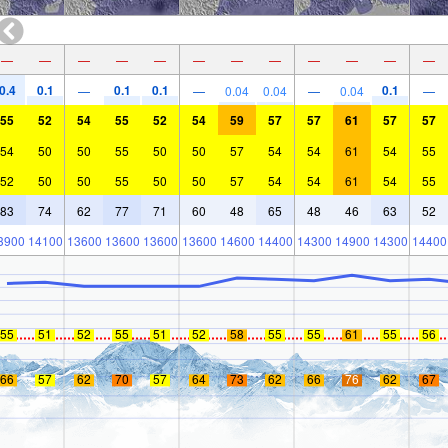
—
—
—
—
—
—
—
—
—
—
—
—
0.4
0.1
0.1
0.1
0.1
—
—
0.04
0.04
—
0.04
—
55
52
54
55
52
54
59
57
57
61
57
57
54
50
50
55
50
50
57
54
54
61
54
55
52
50
50
55
50
50
57
54
54
61
54
55
83
74
62
77
71
60
48
65
48
46
63
52
3900
14100
13600
13600
13600
13600
14600
14400
14300
14900
14300
14400
55
51
52
55
51
52
58
55
55
61
55
56
66
57
62
70
57
64
73
62
66
76
62
67