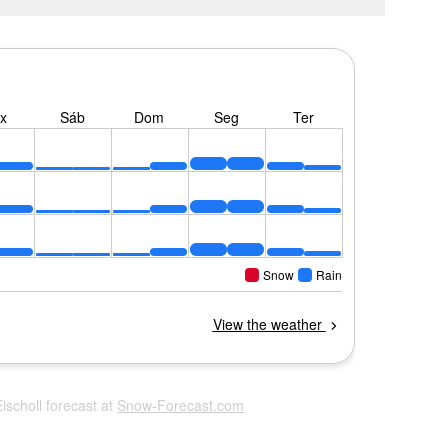
Eischoll forecast at
Snow-Forecast.com