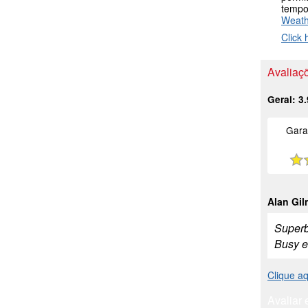
tempo
Weat
Click 
Avaliaçõ
Geral:
3.
Gara
Alan Gi
Superb 
Busy en
Clique aq
Avaliar 