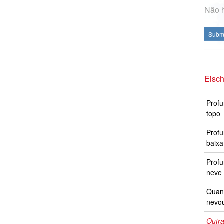
Não h
Subme
Eisch
Profu
topo
Profu
baixa
Prof
neve 
Quand
nevo
Outra