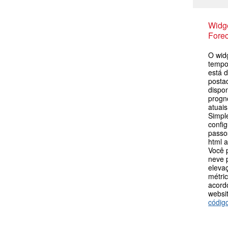
Widge
Forec
O wid
tempo
está d
postad
dispo
progn
atuais
Simpl
config
passos
html 
Você 
neve p
eleva
métric
acord
websit
códig