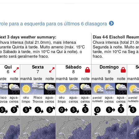
role para a esquerda para os últimos 6 dias
agora
ext 3 days weather summary:
Dias 4-6 Eischoll Res
huva intensa (total 21.0mm), mais intensa
Chuva intensa (total 21.
urante Quinta à tarde. Muito ameno (máx. 15°C
Segunda à noite. Muito 
o Sábado à tarde, mín 10°C na Qui à noite). o
tarde, mín 10°C na Seg à 
ento será geralmente fraco.
fraco.
Qui
Sexta
Sábado
Domingo
S
6
7
8
9
arde
noite
manhã
tarde
noite
manhã
tarde
noite
manhã
tarde
noite
manhã
isco
agua­
céu
Risco
agua­
céu
agua­
agua­
agua­
agua­
parcial/
parcial/
rovoada
ceiros
limpo
Trovoada
ceiros
limpo
ceiros
ceiros
nublado
ceiros
ceiros
nublado
5
5
5
5
5
0
5
5
0
5
5
5