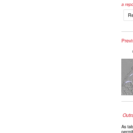
a repo
Re
Prev
Outr
As ta
permi