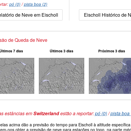
rtar:
pó (0)
/
pista boa (2)
latório de Neve em Eischoll
Eischoll Histórico de 
isão de Queda de Neve
Últimos 7 dias
Últimos 3 dias
Próximos 3 dias
as estâncias em
Switzerland
estão a reportar:
pó (0)
/
pista boa 
belas acima dão a previsão do tempo para Eischoll à altitude específi
tem-nos obter a previsão de neve para estações no topo, na parte médi