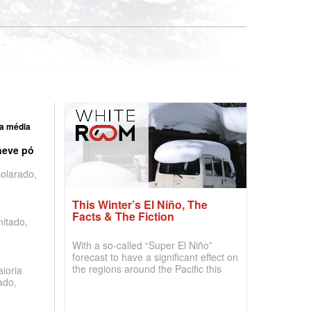
a média
neve pó
olarado,
This Winter’s El Niño, The
Facts & The Fiction
mitado,
With a so-called “Super El Niño”
forecast to have a significant effect on
the regions around the Pacific this
ioria
winter, the question skiers are asking
ado,
is simple: book now or wait, and
where are the best odds?