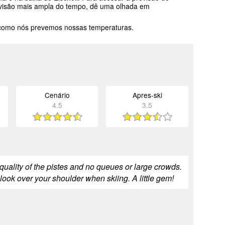
a visão mais ampla do tempo, dê uma olhada em
 como nós prevemos nossas temperaturas.
Cenário
Apres-ski
4.5
3.5
e quality of the pistes and no queues or large crowds.
 look over your shoulder when skiing. A little gem!