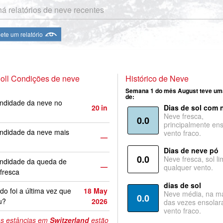
á relatórios de neve recentes
te um relatório
oll Condições de neve
Histórico de Neve
Semana 1 do mês August teve um
de:
ndidade da neve no
20
in
Dias de sol com 
Neve fresca,
0.0
principalmente ens
ndidade da neve mais
vento fraco.
—
Dias de neve pó
0.0
Neve fresca, sol li
undidade da queda de
—
qualquer vento.
fresca
dias de sol
o foi a última vez que
18 May
Neve média, na ma
0.0
u?
2026
das vezes ensolar
vento fraco.
s estâncias em
Switzerland
estão