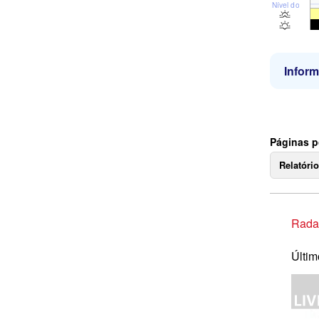
Nível do mar
Infor
Páginas p
Relatóri
Rada
Últim