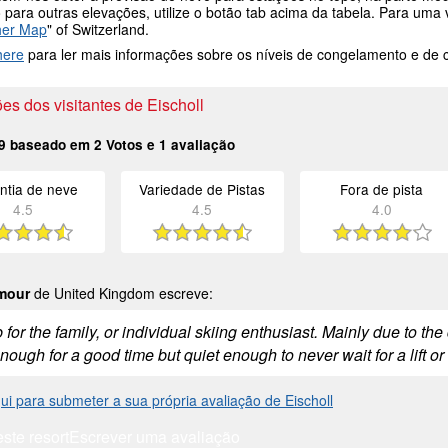
 para outras elevações, utilize o botão tab acima da tabela. Para um
her Map
" of Switzerland.
here
para ler mais informações sobre os níveis de congelamento e de
es dos visitantes de Eischoll
9
baseado em
2
Votos e
1
avaliação
ntia de neve
Variedade de Pistas
Fora de pista
4.5
4.5
4.0
lmour
de United Kingdom escreve:
for the family, or individual skiing enthusiast. Mainly due to th
ough for a good time but quiet enough to never wait for a lift or
ui para submeter a sua própria avaliação de Eischoll
este resort
Escrever uma avaliação