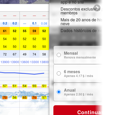
app e no site
Descontos exclusivos para
membros
—
—
—
—
—
Mais de 20 anos de histórico 
neve
0.2
0.2
0.1
—
0.08
Dados históricos de neve
61
52
55
59
52
54
50
52
52
50
54
50
52
50
50
Mensal
7
72
67
49
74
58
Renova mensalmente
13900
13900
13600
13300
13800
6 meses
24
Apenas 4.17 $ / mês
57
51
54
55
51
Anual
29
Apenas 2.50 $ / mês
70
56
65
70
57
Continuar