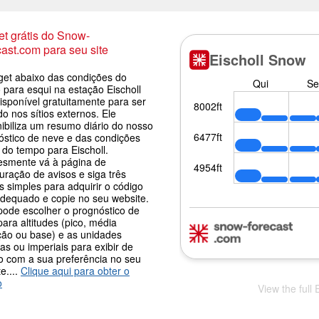
t grátis do Snow-
ast.com para seu site
get abaixo das condições do
 para esqui na estação Eischoll
isponível gratuitamente para ser
o nos sítios externos. Ele
nibiliza um resumo diário do nosso
óstico de neve e das condições
 do tempo para Eischoll.
esmente vá à página de
uração de avisos e siga três
 simples para adquirir o código
adequado e copie no seu website.
pode escolher o prognóstico de
ara altitudes (pico, média
ção ou base) e as unidades
as ou imperiais para exibir de
o com a sua preferência no seu
e....
Clique aqui para obter o
o
View the full 