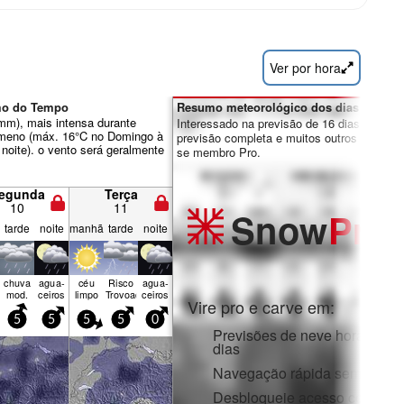
Ver por hora
umo do Tempo
Resumo meteorológico dos dias 7-16:
0mm), mais intensa durante
Interessado na previsão de 16 dias? Desbl
ameno (máx. 16°C no Domingo à
previsão completa e muitos outros recursos
noite). o vento será geralmente
se membro Pro.
egunda
Terça
10
11
Snow
Pro
tarde
noite
manhã
tarde
noite
chuva
agua­
céu
Risco
agua­
mod.
ceiros
limpo
Trovoada
ceiros
Vire pro e carve em:
5
5
5
5
0
Previsões de neve horárias e
dias
Navegação rápida sem anúnc
Desbloqueie acesso complet