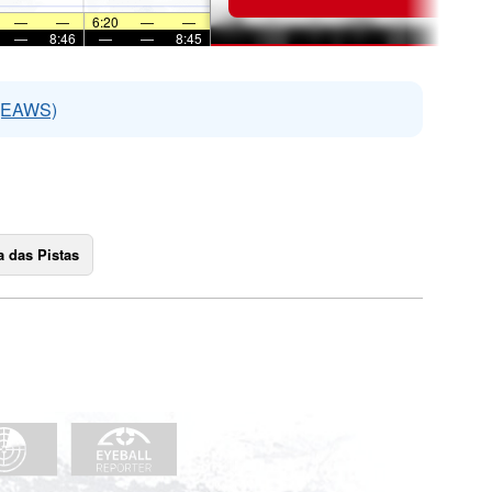
—
—
6:20
—
—
—
8:46
—
—
8:45
 (EAWS)
 das Pistas