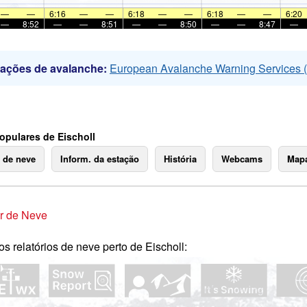
—
—
6:16
—
—
6:18
—
—
6:18
—
—
6:20
—
8:52
—
—
8:51
—
—
8:50
—
—
8:47
—
mações de avalanche:
European Avalanche Warning Services
opulares de Eischoll
o de neve
Inform. da estação
História
Webcams
Mapa
r de Neve
os relatórios de neve perto de Eischoll: