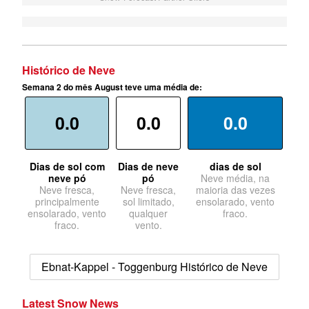
Histórico de Neve
Semana 2 do mês August teve uma média de:
0.0
0.0
0.0
Dias de sol com
Dias de neve
dias de sol
neve pó
pó
Neve média, na
Neve fresca,
Neve fresca,
maioria das vezes
principalmente
sol limitado,
ensolarado, vento
ensolarado, vento
qualquer
fraco.
fraco.
vento.
Ebnat-Kappel - Toggenburg Histórico de Neve