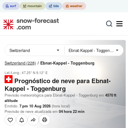
Switzerland
(228)
Ebnat-Kappel - Toggenburg
Lat./Long.:
47.25° N
9.12° E
Prognóstico de neve para Ebnat-
Kappel - Toggenburg
Previsão meteorológica para Ebnat-Kappel - Toggenburg em
4570
ft
altitude
Emitido:
7 pm 10 Aug 2026
(hora local)
Previsão de neve atualizada em
04
hora
22
min