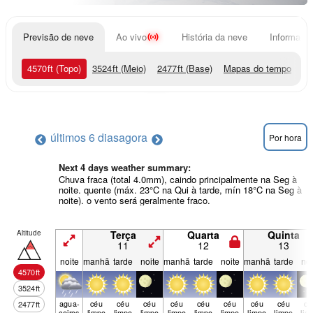
Previsão de neve
Ao vivo
História da neve
Informação
4570
ft
(Topo)
3524
ft
(Meio)
2477
ft
(Base)
Mapas do tempo
últimos 6 dias
agora
Por hora
Next 4 days weather summary:
Chuva fraca (total 4.0mm), caindo principalmente na Seg à
noite. quente (máx. 23°C na Qui à tarde, mín 18°C na Seg à
noite). o vento será geralmente fraco.
Altitude
Terça
Quarta
Quinta
11
12
13
noite
manhã
tarde
noite
manhã
tarde
noite
manhã
tarde
noi
4570
ft
3524
ft
agua­
céu
céu
céu
céu
céu
céu
céu
céu
cé
2477
ft
ceiros
limpo
limpo
limpo
limpo
limpo
limpo
limpo
limpo
lim