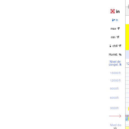
in
in
max
°
F
min
°
F
chill
°
F
Humid.
%
Nível de
1
congel.
ft
15000ft
12000ft
9000ft
6000ft
3000ft
Nível do mar