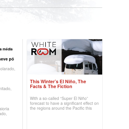
a média
neve pó
olarado,
This Winter’s El Niño, The
Facts & The Fiction
mitado,
With a so-called “Super El Niño”
forecast to have a significant effect on
the regions around the Pacific this
ioria
winter, the question skiers are asking
ado,
is simple: book now or wait, and
where are the best odds?