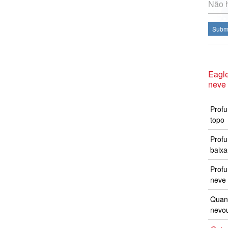
Não h
Subme
Eagle
neve
Profu
topo
Profu
baixa
Prof
neve 
Quand
nevo