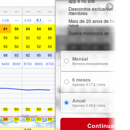
app e no site
Descontos exclusivos para
—
—
—
—
—
membros
0.1
0.08
—
0.04
—
Mais de 20 anos de histórico 
neve
61
50
54
54
50
Dados históricos de neve
55
50
52
52
50
55
50
52
52
50
68
92
92
95
95
Mensal
7
Renova mensalmente
9400
9000
8700
8900
8700
6 meses
24
Apenas 4.17 $ / mês
Anual
29
Apenas 2.50 $ / mês
55
50
50
50
49
58
50
53
53
50
Continuar
—
—
5:09
—
—