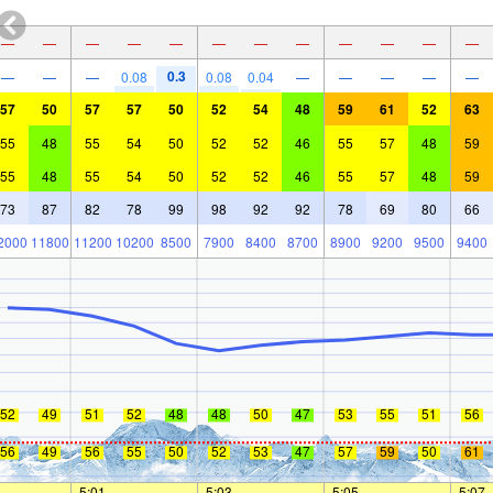
—
—
—
—
—
—
—
—
—
—
—
—
0.3
—
—
—
0.08
0.08
0.04
—
—
—
—
—
57
50
57
57
50
52
54
48
59
61
52
63
55
48
55
54
50
52
52
46
55
57
48
59
55
48
55
54
50
52
52
46
55
57
48
59
73
87
82
78
99
98
92
92
78
69
80
66
2000
11800
11200
10200
8500
7900
8400
8700
8900
9200
9500
9400
52
49
51
52
48
48
50
47
53
55
51
56
56
49
56
55
50
52
53
47
57
59
50
61
—
—
5:01
—
—
5:03
—
—
5:05
—
—
5:07