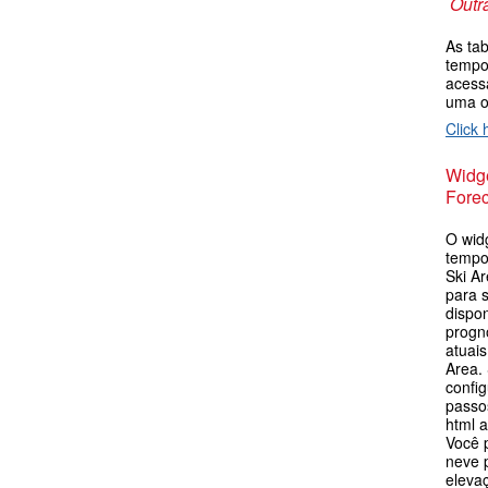
Outr
As ta
tempo
acess
uma 
Click 
Widge
Forec
O wid
tempo
Ski Ar
para s
dispo
progn
atuai
Area.
config
passos
html 
Você 
neve p
eleva