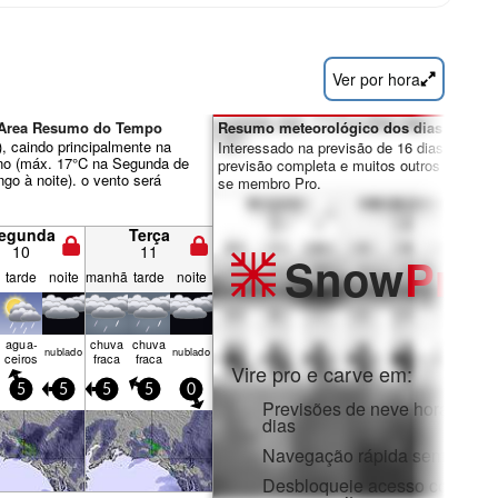
Ver por hora
i Area Resumo do Tempo
Resumo meteorológico dos dias 7-16:
, caindo principalmente na
Interessado na previsão de 16 dias? Desbl
eno (máx. 17°C na Segunda de
previsão completa e muitos outros recursos
o à noite). o vento será
se membro Pro.
egunda
Terça
10
11
Snow
Pro
tarde
noite
manhã
tarde
noite
agua­
chuva
chuva
nubl­ado
nubl­ado
ceiros
fraca
fraca
Vire pro e carve em:
5
5
5
5
0
Previsões de neve horárias e
dias
Navegação rápida sem anúnc
Desbloqueie acesso complet