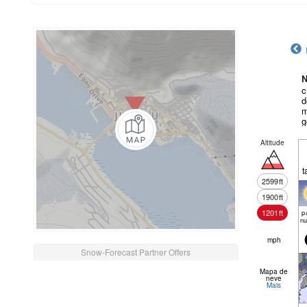
N
c
d
m
g
Altitude
t
2599
ft
1900
ft
1201
ft
pa
nu
mph
Snow-Forecast Partner Offers
Mapa de
neve
Mais