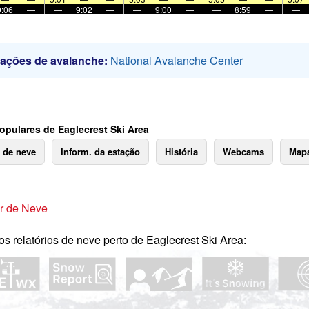
9:06
—
—
9:02
—
—
9:00
—
—
8:59
—
—
mações de avalanche:
National Avalanche Center
opulares de Eaglecrest Ski Area
o de neve
Inform. da estação
História
Webcams
Mapa
r de Neve
os relatórios de neve perto de Eaglecrest Ski Area: