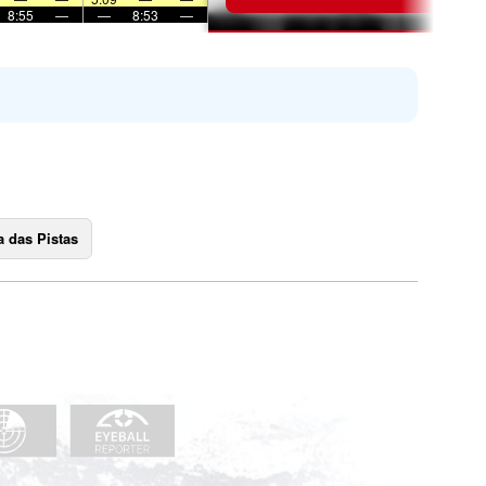
8:55
—
—
8:53
—
 das Pistas