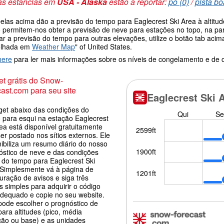
as estâncias em
USA - Alaska
estão a reportar:
pó (0)
/
pista bo
belas acima dão a previsão do tempo para Eaglecrest Ski Area à altitu
 permitem-nos obter a previsão de neve para estações no topo, na par
ar a previsão do tempo para outras elevações, utilize o botão tab aci
olhada em
Weather Map
" of United States.
here
para ler mais informações sobre os níveis de congelamento e de
t grátis do Snow-
ast.com para seu site
get abaixo das condições do
 para esqui na estação Eaglecrest
ea está disponível gratuitamente
er postado nos sítios externos. Ele
nibiliza um resumo diário do nosso
óstico de neve e das condições
s do tempo para Eaglecrest Ski
 Simplesmente vá à página de
uração de avisos e siga três
 simples para adquirir o código
adequado e copie no seu website.
pode escolher o prognóstico de
ara altitudes (pico, média
ção ou base) e as unidades