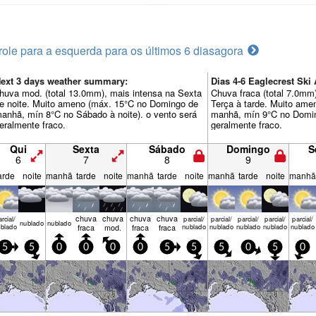
role para a esquerda para os últimos 6 dias
agora
ext 3 days weather summary:
Dias 4-6 Eaglecrest Sk
huva mod. (total 13.0mm), mais intensa na Sexta
Chuva fraca (total 7.0mm)
e noite. Muito ameno (máx. 15°C no Domingo de
Terça à tarde. Muito am
anhã, mín 8°C no Sábado à noite). o vento será
manhã, mín 9°C no Doming
eralmente fraco.
geralmente fraco.
Qui
Sexta
Sábado
Domingo
S
6
7
8
9
arde
noite
manhã
tarde
noite
manhã
tarde
noite
manhã
tarde
noite
manhã
chuva
chuva
chuva
chuva
rcial/
parcial/
parcial/
parcial/
parcial/
parcial/
nubl­ado
nubl­ado
blado
fraca
mod.
fraca
fraca
nublado
nublado
nublado
nublado
nublado
5
5
0
0
0
0
5
5
5
0
5
0