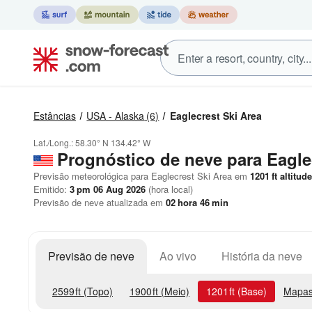
Estâncias
USA - Alaska
(6)
Eaglecrest Ski Area
Lat./Long.:
58.30° N
134.42° W
Prognóstico de neve para Eagle
Previsão meteorológica para Eaglecrest Ski Area em
1201
ft
altitude
Emitido:
3 pm 06 Aug 2026
(hora local)
Previsão de neve atualizada em
02
hora
46
min
Previsão de neve
Ao vivo
História da neve
2599
ft
(Topo)
1900
ft
(Meio)
1201
ft
(Base)
Mapas