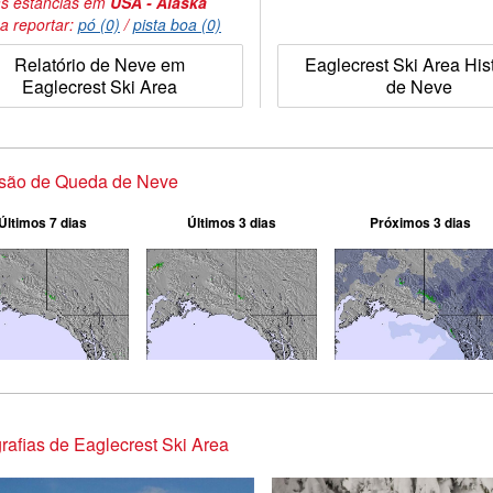
s estâncias em
USA - Alaska
a reportar:
pó (0)
/
pista boa (0)
Relatório de Neve em
Eaglecrest Ski Area His
Eaglecrest Ski Area
de Neve
isão de Queda de Neve
Últimos 7 dias
Últimos 3 dias
Próximos 3 dias
rafias de Eaglecrest Ski Area