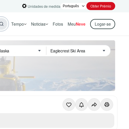
Obter Prémio
Unidades de medida
Tempo
Noticias
Fotos
Meu
Neve
Logar-se