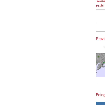
Outra
estão 
Prev
Fotog