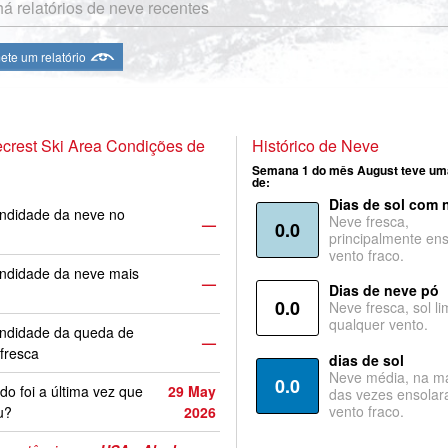
á relatórios de neve recentes
te um relatório
crest Ski Area Condições de
Histórico de Neve
Semana 1 do mês August teve um
de:
Dias de sol com 
ndidade da neve no
Neve fresca,
—
0.0
principalmente ens
vento fraco.
ndidade da neve mais
—
Dias de neve pó
0.0
Neve fresca, sol li
qualquer vento.
undidade da queda de
—
fresca
dias de sol
Neve média, na ma
0.0
o foi a última vez que
29 May
das vezes ensolar
vento fraco.
u?
2026