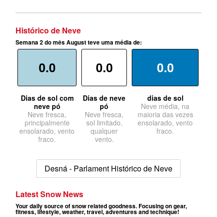
Histórico de Neve
Semana 2 do mês August teve uma média de:
0.0
0.0
0.0
Dias de sol com
Dias de neve
dias de sol
neve pó
pó
Neve média, na
Neve fresca,
Neve fresca,
maioria das vezes
principalmente
sol limitado,
ensolarado, vento
ensolarado, vento
qualquer
fraco.
fraco.
vento.
Desná - Parlament Histórico de Neve