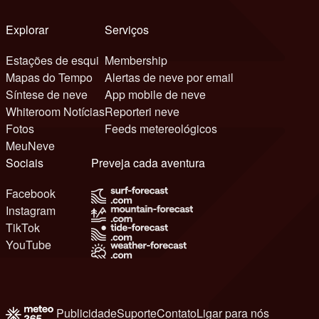
Explorar
Serviços
Estações de esqui
Membership
Mapas do Tempo
Alertas de neve por email
Síntese de neve
App mobile de neve
Whiteroom Notícias
Reporteri neve
Fotos
Feeds metereológicos
MeuNeve
Sociais
Preveja cada aventura
Facebook
Instagram
TikTok
YouTube
Publicidade
Suporte
Contato
Ligar para nós