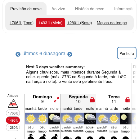
Previsão de neve
Ao vivo
História da neve
Informação do
1706
ft
(Topo)
1493
ft
(Meio)
1280
ft
(Base)
Mapas do tempo
últimos 6 dias
agora
Por hora
Next 3 days weather summary:
Di
Alguns chuviscos, mais intensos durante Segunda à
pri
noite. quente (máx. 27°C na Segunda à tarde, mín 14°C
mín
na Terça à noite). o vento será geralmente fraco.
fra
Altitude
Domingo
Segunda
Terça
9
10
11
manhã
tarde
noite
manhã
tarde
noite
manhã
tarde
noite
man
1706
ft
1493
ft
céu
céu
agua­
céu
céu
cé
1280
ft
parcial/
parcial/
parcial/
parcial/
limpo
limpo
nublado
nublado
nublado
ceiros
nublado
limpo
limpo
lim