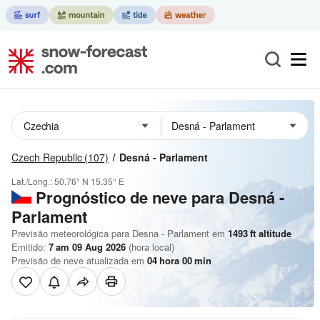
Czech Republic
(107)
Desná - Parlament
Lat./Long.:
50.76° N
15.35° E
Prognóstico de neve para Desná -
Parlament
Previsão meteorológica para Desna - Parlament em
1493
ft
altitude
Emitido:
7 am 09 Aug 2026
(hora local)
Previsão de neve atualizada em
04
hora
00
min