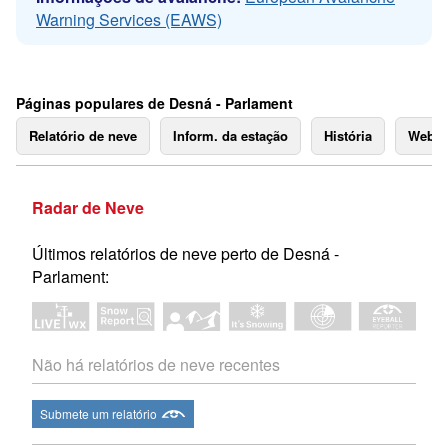
Warning Services (EAWS)
Páginas populares de Desná - Parlament
Relatório de neve
Inform. da estação
História
Webc
Radar de Neve
Últimos relatórios de neve perto de Desná -
Parlament:
Não há relatórios de neve recentes
Submete um relatório