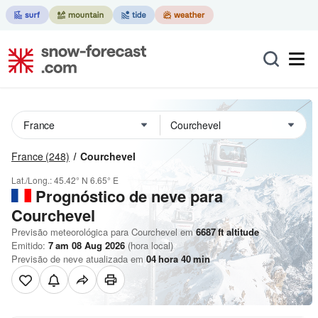
France
(248)
Courchevel
Lat./Long.:
45.42° N
6.65° E
Prognóstico de neve para
Courchevel
Previsão meteorológica para Courchevel em
6687
ft
altitude
Emitido:
7 am 08 Aug 2026
(hora local)
Previsão de neve atualizada em
04
hora
40
min