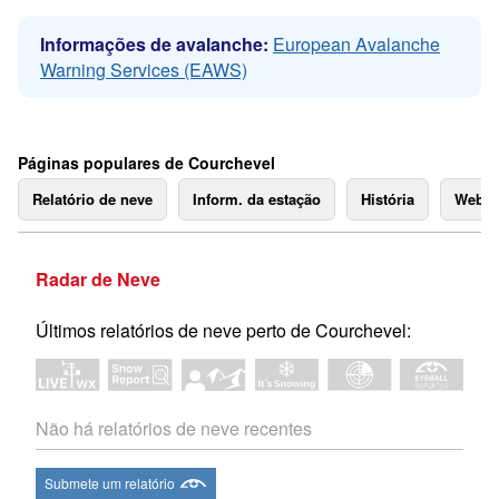
Informações de avalanche:
European Avalanche
Warning Services (EAWS)
Páginas populares de Courchevel
Relatório de neve
Inform. da estação
História
Webc
Radar de Neve
Últimos relatórios de neve perto de Courchevel:
Não há relatórios de neve recentes
Submete um relatório