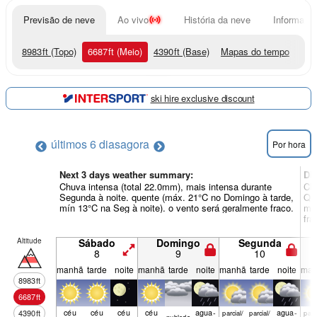
Previsão de neve
Ao vivo
História da neve
Informação
8983
ft
(Topo)
6687
ft
(Meio)
4390
ft
(Base)
Mapas do tempo
ski hire exclusive discount
últimos 6 dias
agora
Por hora
Next 3 days weather summary:
Di
Chuva intensa (total 22.0mm), mais intensa durante
Chu
Segunda à noite. quente (máx. 21°C no Domingo à tarde,
Qua
mín 13°C na Seg à noite). o vento será geralmente fraco.
mín
fra
Altitude
Sábado
Domingo
Segunda
8
9
10
manhã
tarde
noite
manhã
tarde
noite
manhã
tarde
noite
man
8983
ft
6687
ft
céu
céu
céu
céu
agua­
agua­
4390
ft
parcial/
parcial/
parci
nubl­ado