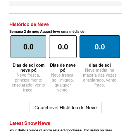
Histórico de Neve
Semana 2 do mês August teve uma média de:
0.0
0.0
0.0
Dias de sol com
Dias de neve
dias de sol
neve pó
pó
Neve média, na
Neve fresca,
Neve fresca,
maioria das vezes
principalmente
sol limitado,
ensolarado, vento
ensolarado, vento
qualquer
fraco.
fraco.
vento.
Courchevel Histórico de Neve