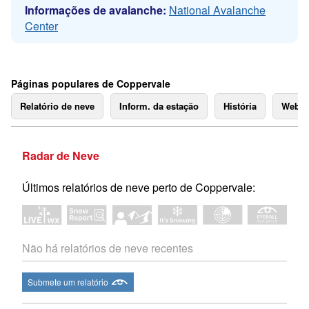
Informações de avalanche:
National Avalanche
Center
Páginas populares de Coppervale
Relatório de neve
Inform. da estação
História
Webc
Radar de Neve
Últimos relatórios de neve perto de Coppervale:
Não há relatórios de neve recentes
Submete um relatório