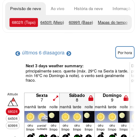
Previsão de neve
Ao vivo
História da neve
Informação do
6802
ft
(Topo)
6450
ft
(Meio)
6099
ft
(Base)
Mapas do tempo
últimos 6 dias
agora
Por hora
Next 3 days weather summary:
Di
principalmente seco. quente (máx. 29°C na Sexta à tarde,
pri
mín 16°C no Domingo à noite). o vento será geralmente
tar
fraco.
ger
Altitude
Sexta
Sábado
Domingo
7
8
9
manhã
tarde
noite
manhã
tarde
noite
manhã
tarde
noite
man
6802
ft
6450
ft
céu
céu
céu
céu
céu
céu
céu
céu
cé
6099
ft
parcial/
limpo
nublado
limpo
limpo
limpo
limpo
limpo
limpo
limpo
lim