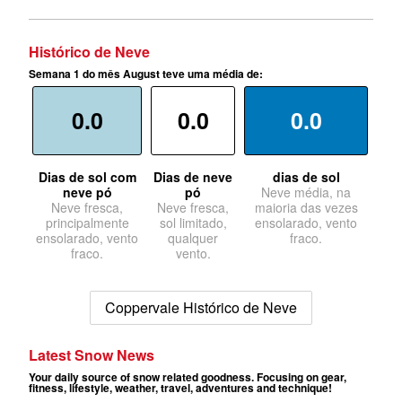
Histórico de Neve
Semana 1 do mês August teve uma média de:
0.0
0.0
0.0
Dias de sol com
Dias de neve
dias de sol
neve pó
pó
Neve média, na
Neve fresca,
Neve fresca,
maioria das vezes
principalmente
sol limitado,
ensolarado, vento
ensolarado, vento
qualquer
fraco.
fraco.
vento.
Coppervale Histórico de Neve