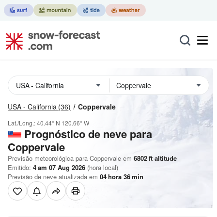
USA - California
(36)
Coppervale
Lat./Long.:
40.44° N
120.66° W
Prognóstico de neve para
Coppervale
Previsão meteorológica para Coppervale em
6802
ft
altitude
Emitido:
4 am 07 Aug 2026
(hora local)
Previsão de neve atualizada em
04
hora
36
min