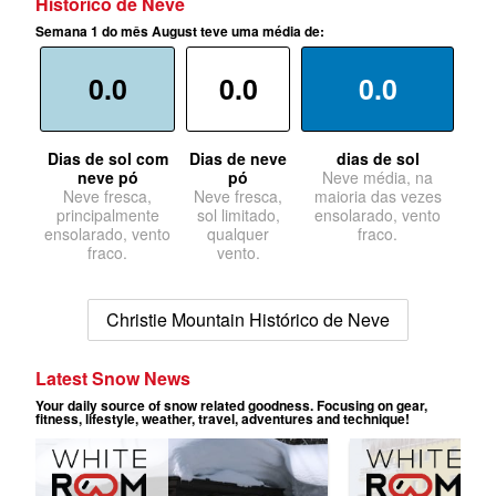
Histórico de Neve
Semana 1 do mês August teve uma média de:
0.0
0.0
0.0
Dias de sol com
Dias de neve
dias de sol
neve pó
pó
Neve média, na
Neve fresca,
Neve fresca,
maioria das vezes
principalmente
sol limitado,
ensolarado, vento
ensolarado, vento
qualquer
fraco.
fraco.
vento.
Christie Mountain Histórico de Neve