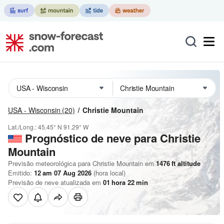
USA - Wisconsin
(20)
Christie Mountain
Lat./Long.:
45.45° N
91.29° W
Prognóstico de neve para Christie
Mountain
Previsão meteorológica para Christie Mountain em
1476
ft
altitude
Emitido:
12 am 07 Aug 2026
(hora local)
Previsão de neve atualizada em
01
hora
22
min