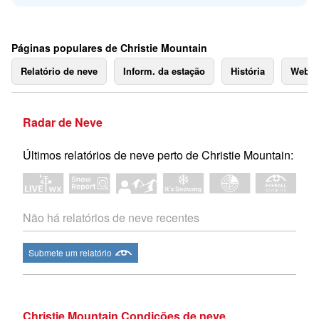
Páginas populares de Christie Mountain
Relatório de neve
Inform. da estação
História
Webc
Radar de Neve
Últimos relatórios de neve perto de Christie Mountain:
Não há relatórios de neve recentes
Submete um relatório
Christie Mountain Condições de neve