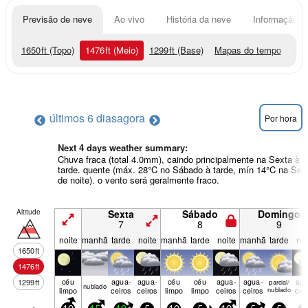
Previsão de neve
Ao vivo
História da neve
Informação do
1650
ft
(Topo)
1476
ft
(Meio)
1299
ft
(Base)
Mapas do tempo
últimos 6 dias
agora
Por hora
Next 4 days weather summary:
Chuva fraca (total 4.0mm), caindo principalmente na Sexta à
tarde. quente (máx. 28°C no Sábado à tarde, mín 14°C na Sex
de noite). o vento será geralmente fraco.
Altitude
Sexta
Sábado
Domingo
7
8
9
noite
manhã
tarde
noite
manhã
tarde
noite
manhã
tarde
noi
1650
ft
1476
ft
céu
agua­
agua­
céu
céu
agua­
agua­
agu
1299
ft
parcial/
nubl­ado
limpo
ceiros
ceiros
limpo
limpo
ceiros
ceiros
nublado
cei