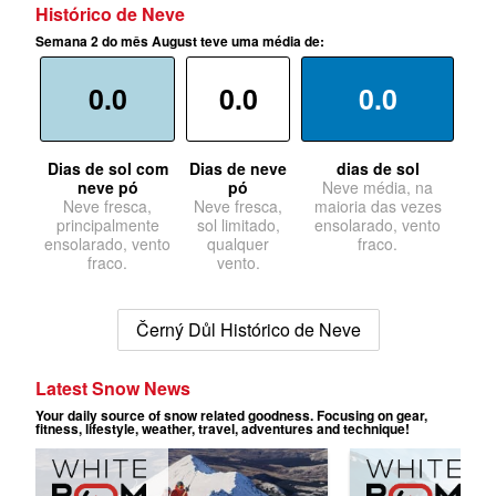
Histórico de Neve
Semana 2 do mês August teve uma média de:
0.0
0.0
0.0
Dias de sol com
Dias de neve
dias de sol
neve pó
pó
Neve média, na
Neve fresca,
Neve fresca,
maioria das vezes
principalmente
sol limitado,
ensolarado, vento
ensolarado, vento
qualquer
fraco.
fraco.
vento.
Černý Důl Histórico de Neve