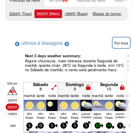
Previsão de neve
Ao vivo
História da neve
Informação
3284
ft
(Topo)
2625
ft
(Meio)
1969
ft
(Base)
Mapas do tempo
últimos 6 dias
agora
Por hora
Next 3 days weather summary:
Di
Alguns chuviscos, mais intensos durante Segunda de
pri
manhã. quente (máx. 26°C na Segunda à tarde, mín 13°C
mín
no Sábado de manhã). o vento será geralmente fraco.
fra
Altitude
Sábado
Domingo
Segunda
8
9
10
manhã
tarde
noite
manhã
tarde
noite
manhã
tarde
noite
man
3284
ft
2625
ft
céu
céu
céu
céu
céu
agua­
céu
1969
ft
parcial/
parcial/
parci
limpo
limpo
limpo
limpo
limpo
nublado
ceiros
limpo
nublado
nubl
mph
5
0
5
5
5
5
10
15
5
5