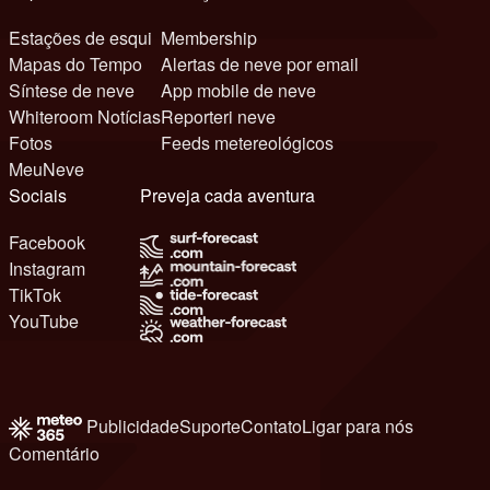
Estações de esqui
Membership
Mapas do Tempo
Alertas de neve por email
Síntese de neve
App mobile de neve
Whiteroom Notícias
Reporteri neve
Fotos
Feeds metereológicos
MeuNeve
Sociais
Preveja cada aventura
Facebook
Instagram
TikTok
YouTube
Publicidade
Suporte
Contato
Ligar para nós
Comentário