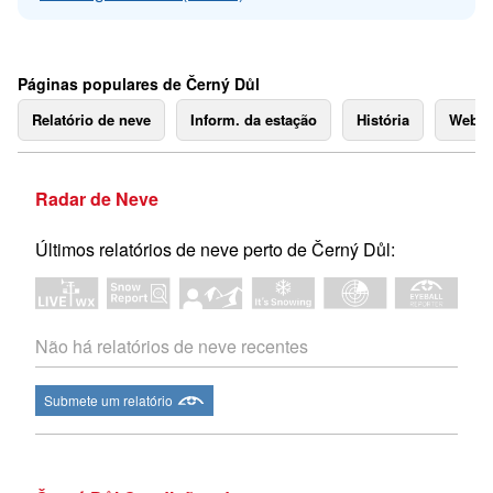
Páginas populares de Černý Důl
Relatório de neve
Inform. da estação
História
Webc
Radar de Neve
Últimos relatórios de neve perto de Černý Důl:
Não há relatórios de neve recentes
Submete um relatório