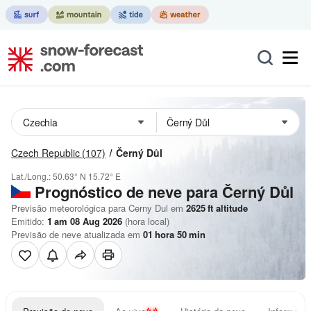
Czech Republic
(107)
Černý Důl
Lat./Long.:
50.63° N
15.72° E
Prognóstico de neve para Černý Důl
Previsão meteorológica para Cerny Dul em
2625
ft
altitude
Emitido:
1 am 08 Aug 2026
(hora local)
Previsão de neve atualizada em
01
hora
50
min