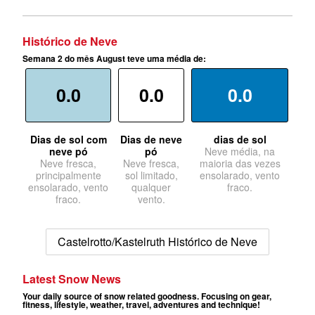
Histórico de Neve
Semana 2 do mês August teve uma média de:
0.0
0.0
0.0
Dias de sol com
Dias de neve
dias de sol
neve pó
pó
Neve média, na
Neve fresca,
Neve fresca,
maioria das vezes
principalmente
sol limitado,
ensolarado, vento
ensolarado, vento
qualquer
fraco.
fraco.
vento.
Castelrotto/Kastelruth Histórico de Neve