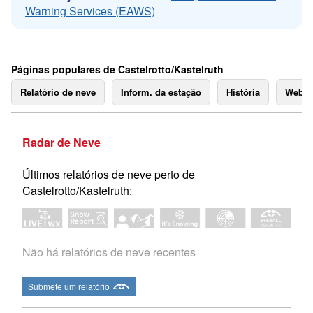
Warning Services (EAWS)
Páginas populares de Castelrotto/Kastelruth
Relatório de neve
Inform. da estação
História
Webc
Radar de Neve
Últimos relatórios de neve perto de
Castelrotto/Kastelruth:
Não há relatórios de neve recentes
Submete um relatório