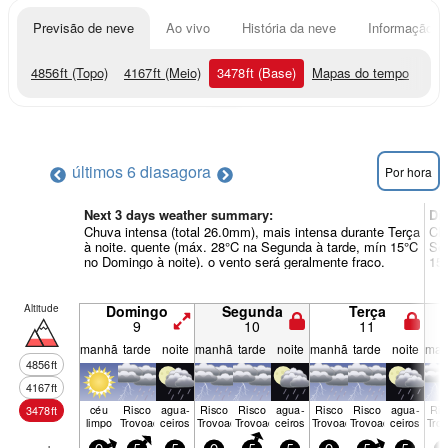
Previsão de neve
Ao vivo
História da neve
Informação do
4856
ft
(Topo)
4167
ft
(Meio)
3478
ft
(Base)
Mapas do tempo
últimos 6 dias
agora
Por hora
Next 3 days weather summary:
Di
Chuva intensa (total 26.0mm), mais intensa durante Terça
Chu
à noite. quente (máx. 28°C na Segunda à tarde, mín 15°C
Sex
no Domingo à noite). o vento será geralmente fraco.
15°
Altitude
Domingo
Segunda
Terça
9
10
11
manhã
tarde
noite
manhã
tarde
noite
manhã
tarde
noite
man
4856
ft
4167
ft
céu
Risco
agua­
Risco
Risco
agua­
Risco
Risco
agua­
Ris
3478
ft
limpo
Trovoada
ceiros
Trovoada
Trovoada
ceiros
Trovoada
Trovoada
ceiros
Tro