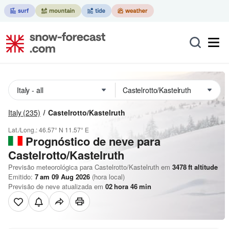
Italy
(235)
Castelrotto/Kastelruth
Lat./Long.:
46.57° N
11.57° E
Prognóstico de neve para
Castelrotto/Kastelruth
Previsão meteorológica para Castelrotto/Kastelruth em
3478
ft
altitude
Emitido:
7 am 09 Aug 2026
(hora local)
Previsão de neve atualizada em
02
hora
45
min