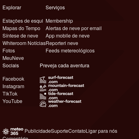
Explorar
Serviços
Estações de esqui
Membership
Mapas do Tempo
Alertas de neve por email
Síntese de neve
App mobile de neve
Whiteroom Notícias
Reporteri neve
Fotos
Feeds metereológicos
MeuNeve
Sociais
Preveja cada aventura
Facebook
Instagram
TikTok
YouTube
Publicidade
Suporte
Contato
Ligar para nós
Comentário