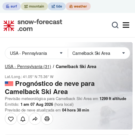
USA - Pennsylvania
(31)
Camelback Ski Area
Lat./Long.:
41.05° N
75.36° W
Prognóstico de neve para
Camelback Ski Area
Previsão meteorológica para Camelback Ski Area em
1299
ft
altitude
Emitido:
1 am 07 Aug 2026
(hora local)
Previsão de neve atualizada em
04
hora
38
min