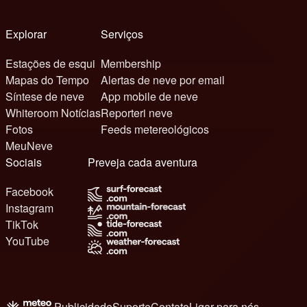
Explorar
Serviços
Estações de esqui
Membership
Mapas do Tempo
Alertas de neve por email
Síntese de neve
App mobile de neve
Whiteroom Notícias
Reporteri neve
Fotos
Feeds metereológicos
MeuNeve
Sociais
Preveja cada aventura
Facebook
Instagram
TikTok
YouTube
Publicidade
Suporte
Contato
Ligar para nós