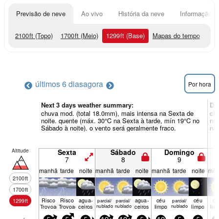
Previsão de neve
Ao vivo
História da neve
Informação do
2100
ft
(Topo)
1700
ft
(Meio)
1299
ft
(Base)
Mapas do tempo
últimos 6 dias
agora
Por hora
Next 3 days weather summary:
Di
chuva mod. (total 18.0mm), mais intensa na Sexta de
chu
noite. quente (máx. 30°C na Sexta à tarde, mín 19°C no
noi
Sábado à noite). o vento será geralmente fraco.
na 
Altitude
Sexta
Sábado
Domingo
7
8
9
manhã
tarde
noite
manhã
tarde
noite
manhã
tarde
noite
man
2100
ft
1700
ft
Risco
Risco
agua­
agua­
céu
céu
cé
1299
ft
parcial/
parcial/
parcial/
Trovoada
Trovoada
ceiros
nublado
nublado
ceiros
limpo
nublado
limpo
lim