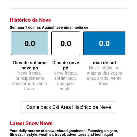
Histórico de Neve
Semana 1 do mês August teve uma média de:
0.0
0.0
0.0
Dias de sol com
Dias de neve
dias de sol
neve pó
pó
Neve média, na
Neve fresca,
Neve fresca,
maioria das vezes
principalmente
sol limitado,
ensolarado, vento
ensolarado, vento
qualquer
fraco.
fraco.
vento.
Camelback Ski Area Histórico de Neve