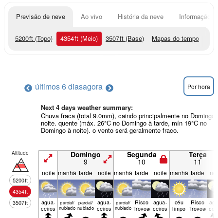
Previsão de neve
Ao vivo
História da neve
Informação do
5200
ft
(Topo)
4354
ft
(Meio)
3507
ft
(Base)
Mapas do tempo
últimos 6 dias
agora
Por hora
Next 4 days weather summary:
Chuva fraca (total 9.0mm), caindo principalmente no Domingo 
noite. quente (máx. 26°C no Domingo à tarde, mín 19°C no
Domingo à noite). o vento será geralmente fraco.
Altitude
Domingo
Segunda
Terça
9
10
11
noite
manhã
tarde
noite
manhã
tarde
noite
manhã
tarde
noi
5200
ft
4354
ft
agua­
agua­
Risco
agua­
céu
Risco
agu
3507
ft
parcial/
parcial/
parcial/
ceiros
nublado
nublado
ceiros
nublado
Trovoada
ceiros
limpo
Trovoada
cei