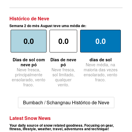
Histórico de Neve
Semana 2 do mês August teve uma média de:
0.0
0.0
0.0
Dias de sol com
Dias de neve
dias de sol
neve pó
pó
Neve média, na
Neve fresca,
Neve fresca,
maioria das vezes
principalmente
sol limitado,
ensolarado, vento
ensolarado, vento
qualquer
fraco.
fraco.
vento.
Bumbach / Schangnau Histórico de Neve