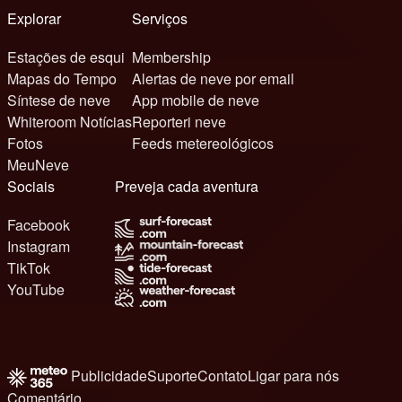
Explorar
Serviços
Estações de esqui
Membership
Mapas do Tempo
Alertas de neve por email
Síntese de neve
App mobile de neve
Whiteroom Notícias
Reporteri neve
Fotos
Feeds metereológicos
MeuNeve
Sociais
Preveja cada aventura
Facebook
Instagram
TikTok
YouTube
Publicidade
Suporte
Contato
Ligar para nós
Comentário