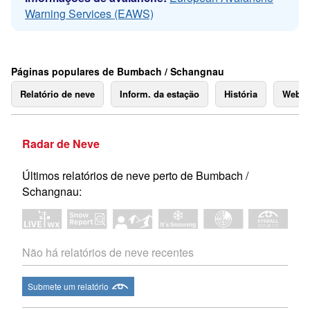
Warning Services (EAWS)
Páginas populares de Bumbach / Schangnau
Relatório de neve
Inform. da estação
História
Webc
Radar de Neve
Últimos relatórios de neve perto de Bumbach /
Schangnau:
Não há relatórios de neve recentes
Submete um relatório