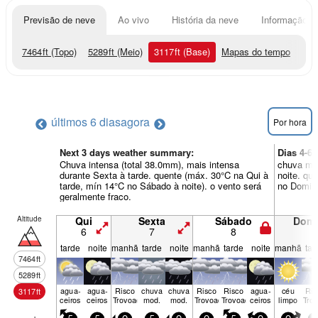
Previsão de neve
Ao vivo
História da neve
Informação do
7464
ft
(Topo)
5289
ft
(Meio)
3117
ft
(Base)
Mapas do tempo
últimos 6 dias
agora
Por hora
Next 3 days weather summary:
Dias 4-6
Chuva intensa (total 38.0mm), mais intensa
chuva mod
durante Sexta à tarde. quente (máx. 30°C na Qui à
noite. qu
tarde, mín 14°C no Sábado à noite). o vento será
no Doming
geralmente fraco.
Altitude
Qui
Sexta
Sábado
Dom
6
7
8
9
tarde
noite
manhã
tarde
noite
manhã
tarde
noite
manhã
tar
7464
ft
5289
ft
agua­
agua­
Risco
chuva
chuva
Risco
Risco
agua­
céu
Ris
3117
ft
ceiros
ceiros
Trovoada
mod.
mod.
Trovoada
Trovoada
ceiros
limpo
Tro