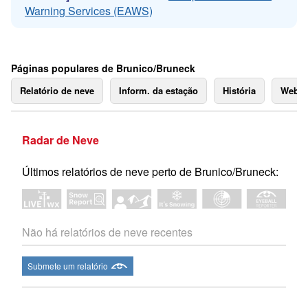
Warning Services (EAWS)
Páginas populares de Brunico/Bruneck
Relatório de neve
Inform. da estação
História
Webc
Radar de Neve
Últimos relatórios de neve perto de Brunico/Bruneck:
Não há relatórios de neve recentes
Submete um relatório