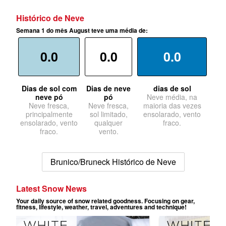
Histórico de Neve
Semana 1 do mês August teve uma média de:
0.0
0.0
0.0
Dias de sol com
Dias de neve
dias de sol
neve pó
pó
Neve média, na
Neve fresca,
Neve fresca,
maioria das vezes
principalmente
sol limitado,
ensolarado, vento
ensolarado, vento
qualquer
fraco.
fraco.
vento.
Brunico/Bruneck Histórico de Neve