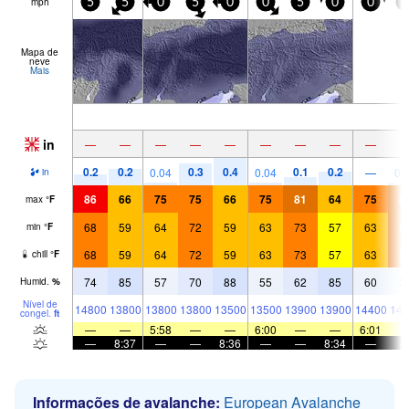
mph
5
5
0
5
0
0
5
0
0
5
Mapa de
neve
Mais
in
—
—
—
—
—
—
—
—
—
0.2
0.2
0.3
0.4
0.1
0.2
0.04
0.04
—
0.
in
86
66
75
75
66
75
81
64
75
8
max
°
F
68
59
64
72
59
63
73
57
63
8
min
°
F
68
59
64
72
59
63
73
57
63
8
chill
°
F
74
85
57
70
88
55
62
85
60
3
Humid.
%
Nível de
14800
13800
13800
13800
13500
13500
13900
13900
14400
148
congel.
ft
—
—
5:58
—
—
6:00
—
—
6:01
—
8:37
—
—
8:36
—
—
8:34
—
Informações de avalanche:
European Avalanche