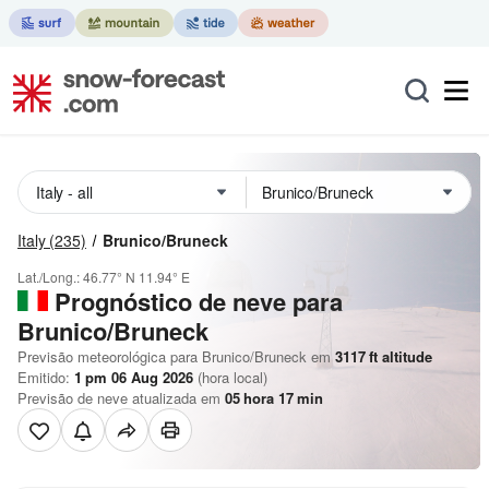
Italy
(235)
Brunico/Bruneck
Lat./Long.:
46.77° N
11.94° E
Prognóstico de neve para
Brunico/Bruneck
Previsão meteorológica para Brunico/Bruneck em
3117
ft
altitude
Emitido:
1 pm 06 Aug 2026
(hora local)
Previsão de neve atualizada em
05
hora
17
min