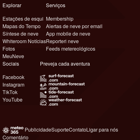
Explorar
Serviços
Estações de esqui
Membership
Mapas do Tempo
Alertas de neve por email
Síntese de neve
App mobile de neve
Whiteroom Notícias
Reporteri neve
Fotos
Feeds metereológicos
MeuNeve
Sociais
Preveja cada aventura
Facebook
Instagram
TikTok
YouTube
Publicidade
Suporte
Contato
Ligar para nós
Comentário