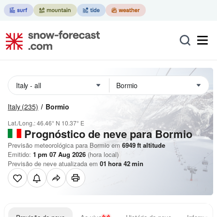
Italy
(235)
Bormio
Lat./Long.:
46.46° N
10.37° E
Prognóstico de neve para Bormio
Previsão meteorológica para Bormio em
6949
ft
altitude
Emitido:
1 pm 07 Aug 2026
(hora local)
Previsão de neve atualizada em
01
hora
42
min