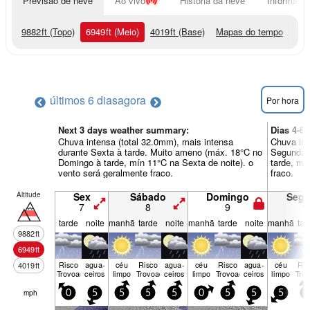
Previsão de neve
Ao vivo
História da neve
Informação
9882
ft
(Topo)
6949
ft
(Meio)
4019
ft
(Base)
Mapas do tempo
últimos 6 dias
agora
Por hora
Next 3 days weather summary:
Dias 4-6
Chuva intensa (total 32.0mm), mais intensa
Chuva int
durante Sexta à tarde. Muito ameno (máx. 18°C no
Segunda 
Domingo à tarde, mín 11°C na Sexta de noite). o
tarde, mí
vento será geralmente fraco.
fraco.
Altitude
Sex
Sábado
Domingo
Seg
7
8
9
1
tarde
noite
manhã
tarde
noite
manhã
tarde
noite
manhã
tar
9882
ft
6949
ft
Risco
agua­
céu
Risco
agua­
céu
Risco
agua­
céu
Ris
4019
ft
Trovoada
ceiros
limpo
Trovoada
ceiros
limpo
Trovoada
ceiros
limpo
Tro
mph
0
5
5
5
5
0
5
5
5
5