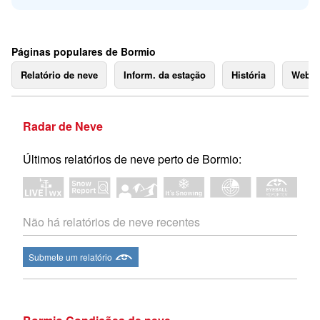
Páginas populares de Bormio
Relatório de neve
Inform. da estação
História
Webc
Radar de Neve
Últimos relatórios de neve perto de Bormio:
Não há relatórios de neve recentes
Submete um relatório