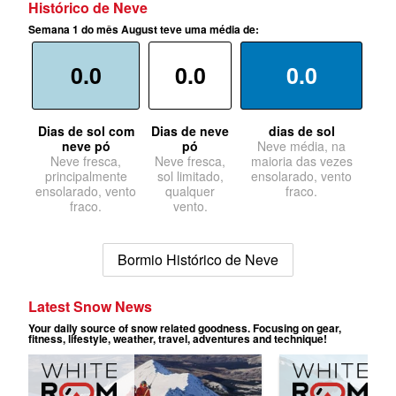
Histórico de Neve
Semana 1 do mês August teve uma média de:
0.0
0.0
0.0
Dias de sol com
Dias de neve
dias de sol
neve pó
pó
Neve média, na
Neve fresca,
Neve fresca,
maioria das vezes
principalmente
sol limitado,
ensolarado, vento
ensolarado, vento
qualquer
fraco.
fraco.
vento.
Bormio Histórico de Neve