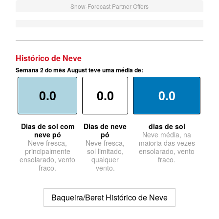
Snow-Forecast Partner Offers
Histórico de Neve
Semana 2 do mês August teve uma média de:
0.0
0.0
0.0
Dias de sol com
Dias de neve
dias de sol
neve pó
pó
Neve média, na
Neve fresca,
Neve fresca,
maioria das vezes
principalmente
sol limitado,
ensolarado, vento
ensolarado, vento
qualquer
fraco.
fraco.
vento.
Baqueira/Beret Histórico de Neve