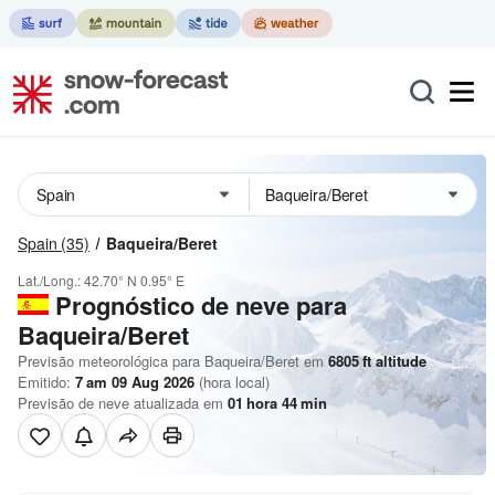
Spain
(35)
Baqueira/Beret
Lat./Long.:
42.70° N
0.95° E
Prognóstico de neve para
Baqueira/Beret
Previsão meteorológica para Baqueira/Beret em
6805
ft
altitude
Emitido:
7 am 09 Aug 2026
(hora local)
Previsão de neve atualizada em
01
hora
44
min