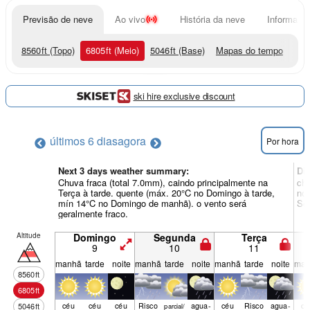
Previsão de neve
Ao vivo
História da neve
Informação
8560
ft
(Topo)
6805
ft
(Meio)
5046
ft
(Base)
Mapas do tempo
ski hire exclusive discount
últimos 6 dias
agora
Por hora
Next 3 days weather summary:
Di
Chuva fraca (total 7.0mm), caindo principalmente na
chu
Terça à tarde. quente (máx. 20°C no Domingo à tarde,
noi
mín 14°C no Domingo de manhã). o vento será
Sex
geralmente fraco.
Altitude
Domingo
Segunda
Terça
9
10
11
manhã
tarde
noite
manhã
tarde
noite
manhã
tarde
noite
man
8560
ft
6805
ft
céu
céu
céu
Risco
agua­
céu
Risco
agua­
cé
5046
ft
parcial/