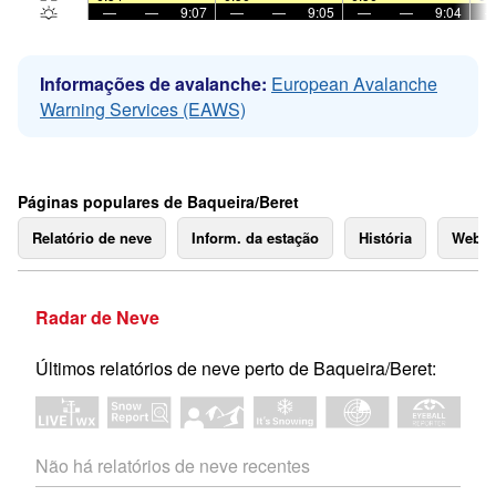
—
—
9:07
—
—
9:05
—
—
9:04
Informações de avalanche:
European Avalanche
Warning Services (EAWS)
Páginas populares de Baqueira/Beret
Relatório de neve
Inform. da estação
História
Webc
Radar de Neve
Últimos relatórios de neve perto de Baqueira/Beret:
Não há relatórios de neve recentes