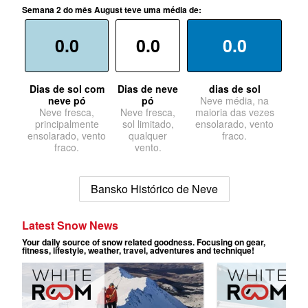
Semana 2 do mês August teve uma média de:
0.0
0.0
0.0
Dias de sol com
Dias de neve
dias de sol
neve pó
pó
Neve média, na
Neve fresca,
Neve fresca,
maioria das vezes
principalmente
sol limitado,
ensolarado, vento
ensolarado, vento
qualquer
fraco.
fraco.
vento.
Bansko Histórico de Neve