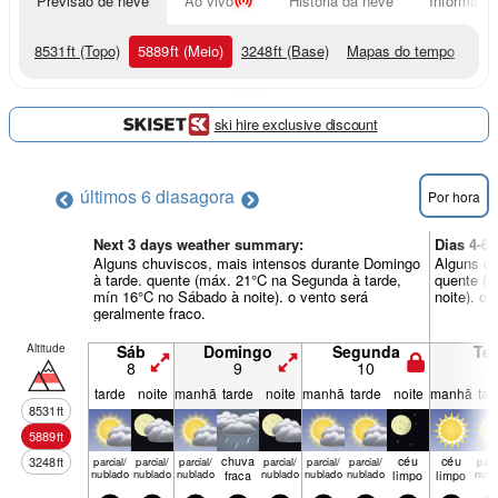
Previsão de neve
Ao vivo
História da neve
Informação
8531
ft
(Topo)
5889
ft
(Meio)
3248
ft
(Base)
Mapas do tempo
ski hire exclusive discount
últimos 6 dias
agora
Por hora
Next 3 days weather summary:
Dias 4-6
Alguns chuviscos, mais intensos durante Domingo
Alguns ch
à tarde. quente (máx. 21°C na Segunda à tarde,
quente (m
mín 16°C no Sábado à noite). o vento será
noite). o
geralmente fraco.
Altitude
Sáb
Domingo
Segunda
Ter
8
9
10
1
tarde
noite
manhã
tarde
noite
manhã
tarde
noite
manhã
tar
8531
ft
5889
ft
chuva
céu
céu
3248
ft
parcial/
parcial/
parcial/
parcial/
parcial/
parcial/
parci
nublado
nublado
nublado
fraca
nublado
nublado
nublado
limpo
limpo
nubl