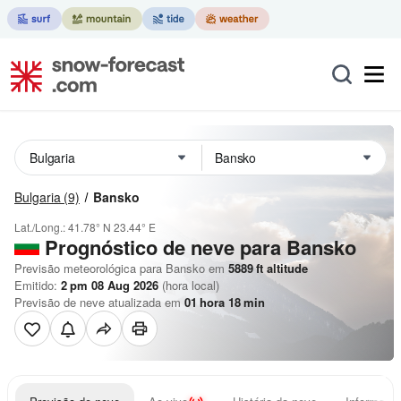
Bulgaria
(9)
Bansko
Lat./Long.:
41.78° N
23.44° E
Prognóstico de neve para Bansko
Previsão meteorológica para Bansko em
5889
ft
altitude
Emitido:
2 pm 08 Aug 2026
(hora local)
Previsão de neve atualizada em
01
hora
18
min