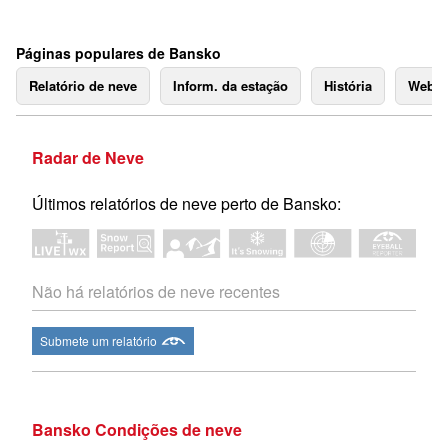
Páginas populares de Bansko
Relatório de neve
Inform. da estação
História
Webc
Radar de Neve
Últimos relatórios de neve perto de Bansko:
Não há relatórios de neve recentes
Submete um relatório
Bansko Condições de neve