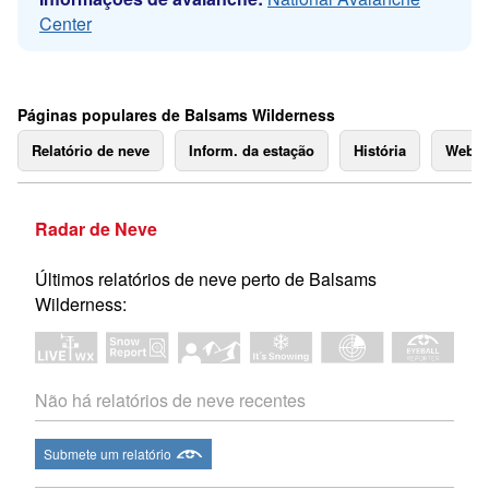
Center
Páginas populares de Balsams Wilderness
Relatório de neve
Inform. da estação
História
Webc
Radar de Neve
Últimos relatórios de neve perto de Balsams
Wilderness:
Não há relatórios de neve recentes
Submete um relatório