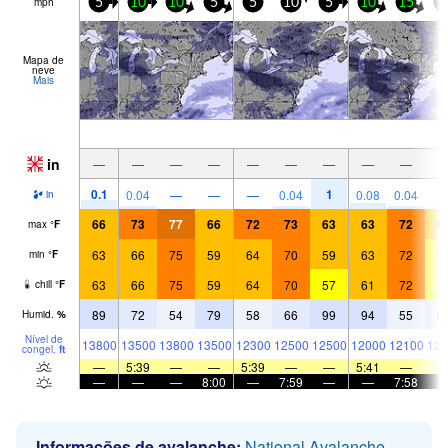
mph
5
10
10
5
5
10
5
10
15
5
Mapa de
neve
Mais
in
—
—
—
—
—
—
—
—
—
0.1
1
0.04
—
—
—
0.04
0.08
0.04
in
66
73
77
66
72
73
63
63
72
6
max
°
F
63
66
75
59
64
70
59
63
72
5
min
°
F
63
66
75
59
64
70
57
61
72
5
chill
°
F
89
72
54
79
58
66
99
94
55
8
Humid.
%
Nível de
13800
13500
13800
13500
12300
12500
12500
12000
12100
121
congel.
ft
—
5:39
—
—
5:39
—
—
5:41
—
—
—
—
8:00
—
7:59
—
—
7:58
Informações de avalanche:
National Avalanche