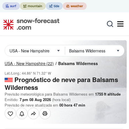
USA - New Hampshire
(22)
Balsams Wilderness
Lat./Long.:
44.86° N
71.32° W
Prognóstico de neve para Balsams
Wilderness
Previsão meteorológica para Balsams Wilderness em
1755
ft
altitude
Emitido:
7 pm 08 Aug 2026
(hora local)
Previsão de neve atualizada em
00
hora
47
min