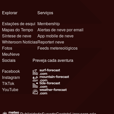
Explorar
Serviços
Estações de esqui
Membership
Mapas do Tempo
Alertas de neve por email
Síntese de neve
App mobile de neve
Whiteroom Notícias
Reporteri neve
Fotos
Feeds metereológicos
MeuNeve
Sociais
Preveja cada aventura
Facebook
Instagram
TikTok
YouTube
Publicidade
Suporte
Contato
Ligar para nós