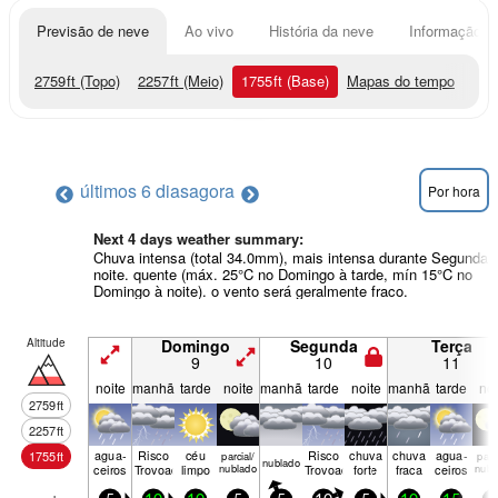
Previsão de neve
Ao vivo
História da neve
Informação do
2759
ft
(Topo)
2257
ft
(Meio)
1755
ft
(Base)
Mapas do tempo
últimos 6 dias
agora
Por hora
Next 4 days weather summary:
Chuva intensa (total 34.0mm), mais intensa durante Segunda 
noite. quente (máx. 25°C no Domingo à tarde, mín 15°C no
Domingo à noite). o vento será geralmente fraco.
Altitude
Domingo
Segunda
Terça
9
10
11
noite
manhã
tarde
noite
manhã
tarde
noite
manhã
tarde
noi
2759
ft
2257
ft
agua­
Risco
céu
Risco
chuva
chuva
agua­
1755
ft
parcial/
parci
nubl­ado
ceiros
Trovoada
limpo
nublado
Trovoada
forte
fraca
ceiros
nubl