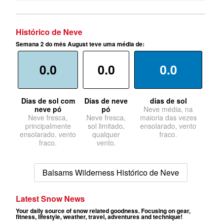
Histórico de Neve
Semana 2 do mês August teve uma média de:
0.0
0.0
0.0
Dias de sol com
Dias de neve
dias de sol
neve pó
pó
Neve média, na
Neve fresca,
Neve fresca,
maioria das vezes
principalmente
sol limitado,
ensolarado, vento
ensolarado, vento
qualquer
fraco.
fraco.
vento.
Balsams Wilderness Histórico de Neve