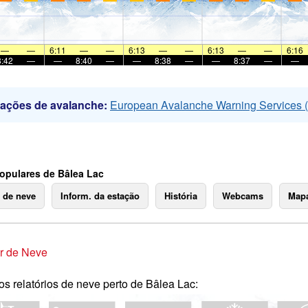
—
—
6:11
—
—
6:13
—
—
6:13
—
—
6:16
8:42
—
—
8:40
—
—
8:38
—
—
8:37
—
—
mações de avalanche:
European Avalanche Warning Services
opulares de Bâlea Lac
o de neve
Inform. da estação
História
Webcams
Mapa
r de Neve
os relatórios de neve perto de Bâlea Lac: