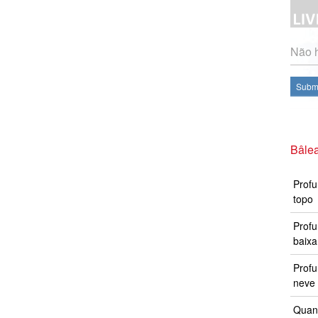
Não h
Subme
Bâle
Profu
topo
Profu
baixa
Prof
neve 
Quand