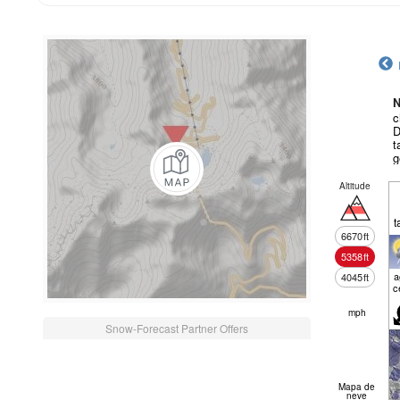
N
c
D
t
g
Altitude
t
6670
ft
5358
ft
a
4045
ft
c
mph
Snow-Forecast Partner Offers
Mapa de
neve