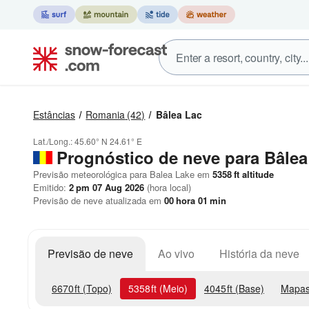
Estâncias
Romania
(42)
Bâlea Lac
Lat./Long.:
45.60° N
24.61° E
Prognóstico de neve para Bâlea
Previsão meteorológica para Balea Lake em
5358
ft
altitude
Emitido:
2 pm 07 Aug 2026
(hora local)
Previsão de neve atualizada em
00
hora
00
min
Previsão de neve
Ao vivo
História da neve
6670
ft
(Topo)
5358
ft
(Meio)
4045
ft
(Base)
Mapas