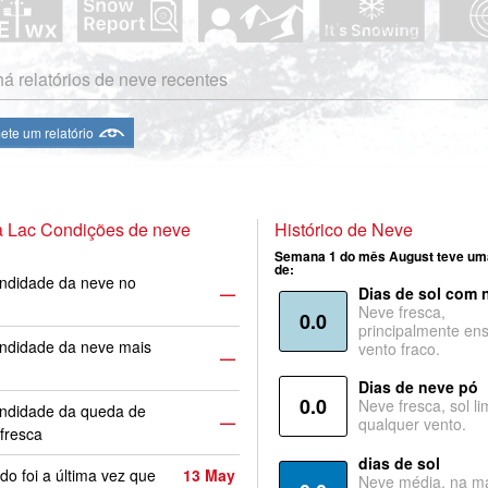
á relatórios de neve recentes
te um relatório
a Lac Condições de neve
Histórico de Neve
Semana 1 do mês August teve um
de:
ndidade da neve no
—
Dias de sol com 
Neve fresca,
0.0
principalmente ens
ndidade da neve mais
vento fraco.
—
Dias de neve pó
0.0
Neve fresca, sol li
undidade da queda de
—
qualquer vento.
fresca
dias de sol
o foi a última vez que
13 May
Neve média, na ma