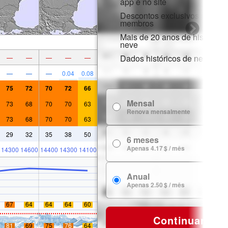
app e no site
Descontos exclusivos para
membros
Mais de 20 anos de histórico 
neve
Dados históricos de neve
—
—
—
—
—
—
—
—
0.04
0.08
75
72
70
72
66
Mensal
73
68
70
70
63
7
Renova mensalmente
73
68
70
70
63
29
32
35
38
50
6 meses
24
Apenas 4.17 $ / mês
14300
14600
14400
14300
14100
Anual
29
Apenas 2.50 $ / mês
67
64
64
64
60
Continuar
81
69
75
76
64