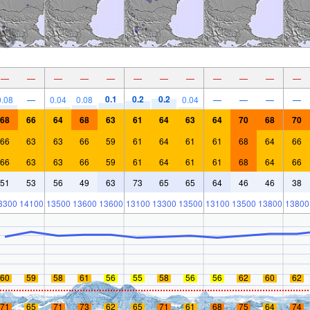
—
—
—
—
—
—
—
—
—
—
—
—
0.1
0.2
0.2
0.08
—
0.04
0.08
0.04
—
—
—
—
68
66
64
68
63
61
64
63
64
70
68
70
66
63
63
66
59
61
64
61
61
68
64
66
66
63
63
66
59
61
64
61
61
68
64
66
51
53
56
49
63
73
65
65
64
46
46
38
3300
14100
13500
13600
13600
13100
13300
13500
13100
13500
13800
13800
60
59
58
61
56
55
58
56
56
62
60
62
71
65
71
73
62
65
71
61
68
75
64
74