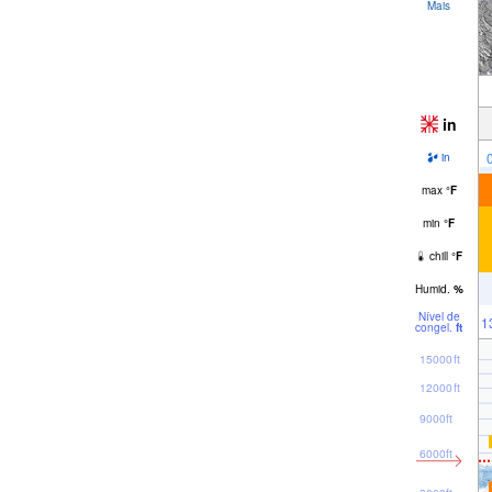
Mais
in
in
max
°
F
min
°
F
chill
°
F
Humid.
%
Nível de
1
congel.
ft
15000ft
12000ft
9000ft
6000ft