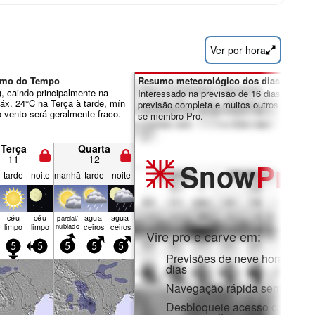
Ver por hora
sumo do Tempo
Resumo meteorológico dos dias 7-16:
, caindo principalmente na
Interessado na previsão de 16 dias? Desbl
áx. 24°C na Terça à tarde, mín
previsão completa e muitos outros recursos
o vento será geralmente fraco.
se membro Pro.
Terça
Quarta
11
12
Snow
Pro
tarde
noite
manhã
tarde
noite
céu
céu
agua­
agua­
parcial/
limpo
limpo
nublado
ceiros
ceiros
Vire pro e carve em:
5
5
5
5
5
Previsões de neve horárias e
dias
Navegação rápida sem anúnc
Desbloqueie acesso complet