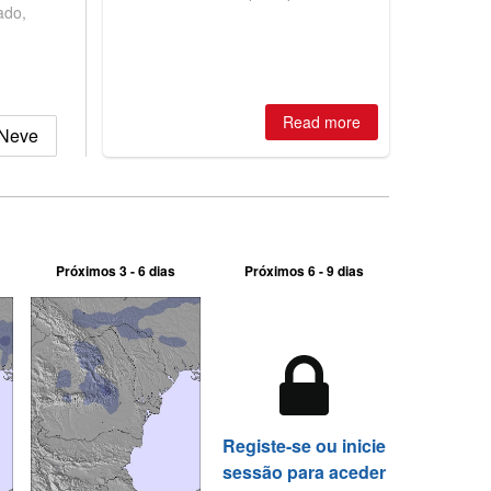
huge snowfalls, New Zealand posts
ado,
best conditions of season so far,
Australian areas open most terrain of
2026, northern hemisphere down to
two outdoor areas still open.
Read more
 Neve
Próximos 3 - 6 dias
Próximos 6 - 9 dias
Registe-se ou inicie
sessão para aceder