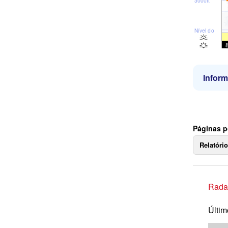
3000ft
Nível do mar
Infor
Páginas p
Relatóri
Rada
Últim