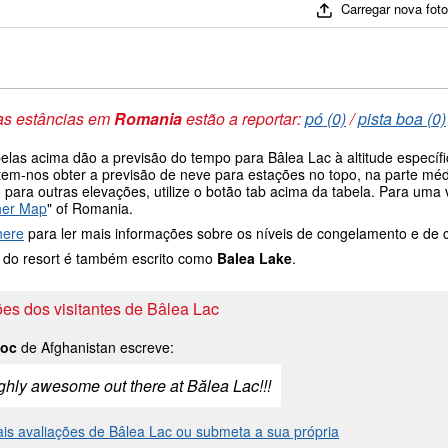
Carregar nova fot
as estâncias em
Romania
estão a reportar:
pó (0)
/
pista boa (0)
belas acima dão a previsão do tempo para Bâlea Lac à altitude especí
tem-nos obter a previsão de neve para estações no topo, na parte méd
 para outras elevações, utilize o botão tab acima da tabela. Para um
her Map
" of Romania.
here
para ler mais informações sobre os níveis de congelamento e de
do resort é também escrito como
Balea Lake
.
es dos visitantes de Bâlea Lac
Zoc
de Afghanistan escreve:
ughly awesome out there at Bălea Lac!!!
ais avaliações de Bâlea Lac ou submeta a sua própria