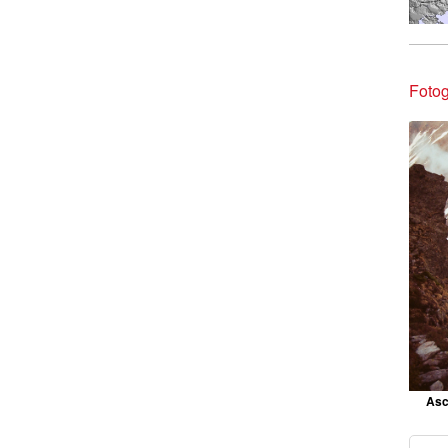
Fotog
Asc