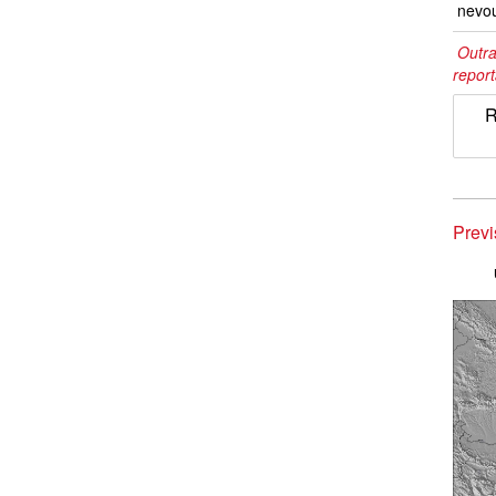
nevo
Outra
repor
R
Prev