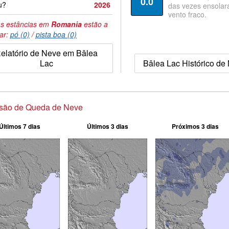
0.0
u?
2026
das vezes ensolar
vento fraco.
s estâncias em
Romania
estão a
tar:
pó (0)
/
pista boa (0)
elatório de Neve em Bâlea
Lac
Bâlea Lac Histórico de
isão de Queda de Neve
Últimos 7 dias
Últimos 3 dias
Próximos 3 dias