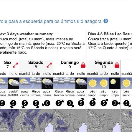
role para a esquerda para os últimos 6 dias
agora
ext 3 days weather summary:
Dias 4-6 Bâlea Lac Re
huva mod. (total 18.0mm), mais intensa no
Chuva fraca (total 3.0mm)
omingo de manhã. quente (máx. 20°C na Sexta à
Quarta à tarde. quente (m
arde, mín 15°C no Sábado à noite). o vento será
17°C na Quarta à noite). 
eralmente fraco.
Sex
Sábado
Domingo
Segunda
7
8
9
10
arde
noite
manhã
tarde
noite
manhã
tarde
noite
manhã
tarde
noite
manhã
gua­
agua­
Risco
agua­
Risco
Risco
agua­
céu
céu
céu
céu
parcial/
eiros
nublado
ceiros
Trovoada
ceiros
Trovoada
Trovoada
ceiros
limpo
limpo
limpo
limpo
5
5
5
5
0
5
0
5
5
5
0
5