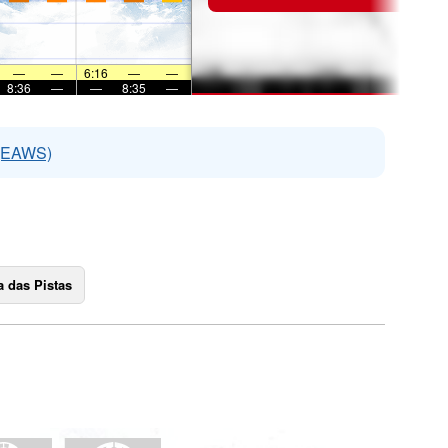
—
—
6:16
—
—
8:36
—
—
8:35
—
 (EAWS)
 das Pistas