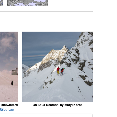
y sn0wb04rd
On Saua Doamnei by Matyi Koros
Bâlea Lac