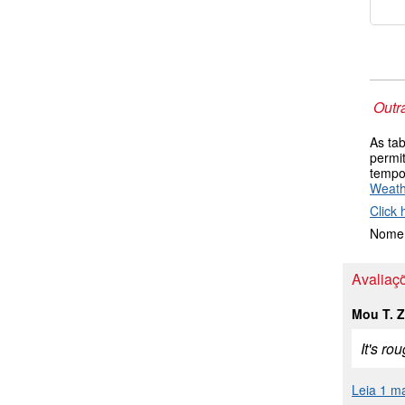
Outr
As ta
permi
tempo
Weat
Click 
Nome 
Avaliaçõ
Mou T. 
It's ro
Leia 1 m