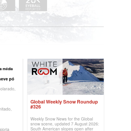
a média
neve pó
olarado,
Global Weekly Snow Roundup
#326
mitado,
Weekly Snow News for the Global
snow scene, updated 7 August 2026:
South American slopes open after
ioria