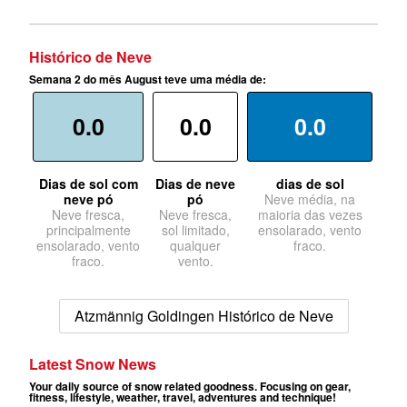
Histórico de Neve
Semana 2 do mês August teve uma média de:
0.0
0.0
0.0
Dias de sol com
Dias de neve
dias de sol
neve pó
pó
Neve média, na
Neve fresca,
Neve fresca,
maioria das vezes
principalmente
sol limitado,
ensolarado, vento
ensolarado, vento
qualquer
fraco.
fraco.
vento.
Atzmännig Goldingen Histórico de Neve