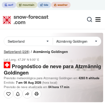
Switzerland
(228)
Atzmännig Goldingen
Lat./Long.:
47.29° N
9.00° E
Prognóstico de neve para Atzmännig
Goldingen
Previsão meteorológica para Atzmannig Goldingen em
4265
ft
altitude
Emitido:
7 am 08 Aug 2026
(hora local)
Previsão de neve atualizada em
04
hora
17
min