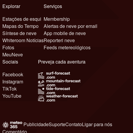
Explorar
Serviços
Estações de esqui
Membership
Mapas do Tempo
Alertas de neve por email
Síntese de neve
App mobile de neve
Whiteroom Notícias
Reporteri neve
Fotos
Feeds metereológicos
MeuNeve
Sociais
Preveja cada aventura
Facebook
Instagram
TikTok
YouTube
Publicidade
Suporte
Contato
Ligar para nós
Comentário