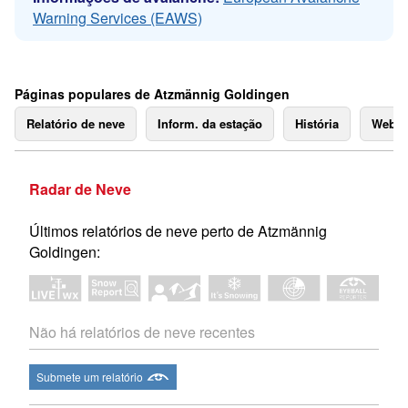
Warning Services (EAWS)
Páginas populares de Atzmännig Goldingen
Relatório de neve
Inform. da estação
História
Webc
Radar de Neve
Últimos relatórios de neve perto de Atzmännig
Goldingen:
Não há relatórios de neve recentes
Submete um relatório