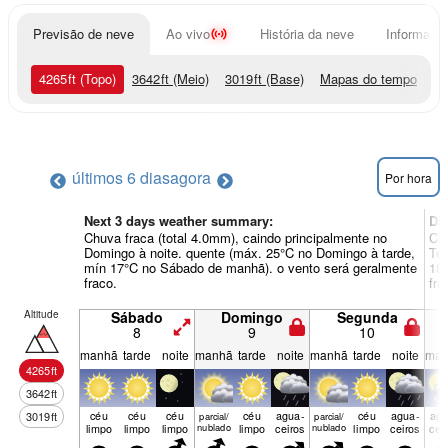
Previsão de neve
Ao vivo
História da neve
Informação
4265
ft
(Topo)
3642
ft
(Meio)
3019
ft
(Base)
Mapas do tempo
últimos 6 dias
agora
Por hora
Next 3 days weather summary:
Di
Chuva fraca (total 4.0mm), caindo principalmente no
Chu
Domingo à noite. quente (máx. 25°C no Domingo à tarde,
Ter
mín 17°C no Sábado de manhã). o vento será geralmente
18°
fraco.
fra
Altitude
Sábado
Domingo
Segunda
8
9
10
manhã
tarde
noite
manhã
tarde
noite
manhã
tarde
noite
man
4265
ft
3642
ft
céu
céu
céu
céu
agua­
céu
agua­
agu
3019
ft
parcial/
parcial/
limpo
limpo
limpo
nublado
limpo
ceiros
nublado
limpo
ceiros
cei