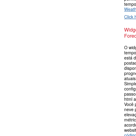
tempo
Weat
Click 
Widge
Forec
O wid
tempo
está d
postad
dispo
progn
atuai
Simpl
config
passos
html 
Você 
neve p
eleva
métric
acord
websit
códig