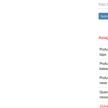
Não h
Subme
Asia
Profu
topo
Profu
baixa
Prof
neve 
Quand
nevo
Outra