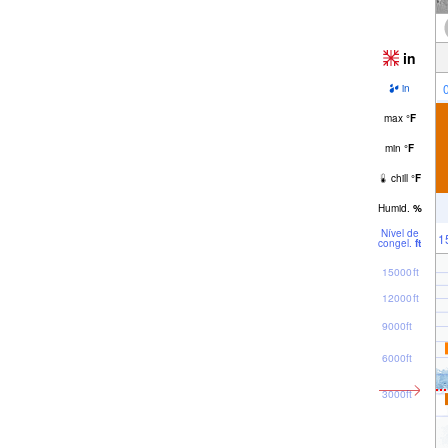
in
in
max
°
F
min
°
F
chill
°
F
Humid.
%
Nível de
1
congel.
ft
15000ft
12000ft
9000ft
6000ft
3000ft