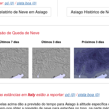
tar:
pó (0)
/
pista boa (0)
elatório de Neve em Asiago
Asiago Histórico de 
isão de Queda de Neve
Últimos 7 dias
Últimos 3 dias
Próximos 3 dias
as estâncias em
Italy
estão a reportar:
pó (0)
/
pista boa (0)
belas acima dão a previsão do tempo para Asiago à altitude específic
tem-nos obter a previsão de neve para estações no topo, na parte méd