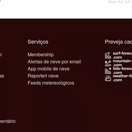
View the full
Serviços
Preveja ca
i
Membership
Alertas de neve por email
App mobile de neve
as
Reporteri neve
Feeds metereológicos
entário