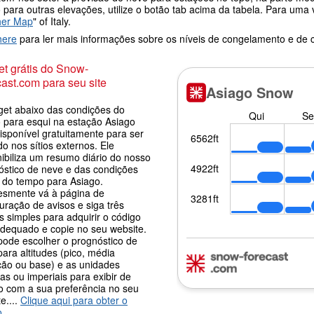
 para outras elevações, utilize o botão tab acima da tabela. Para um
her Map
" of Italy.
here
para ler mais informações sobre os níveis de congelamento e de
t grátis do Snow-
ast.com para seu site
get abaixo das condições do
 para esqui na estação Asiago
isponível gratuitamente para ser
o nos sítios externos. Ele
nibiliza um resumo diário do nosso
óstico de neve e das condições
s do tempo para Asiago.
esmente vá à página de
uração de avisos e siga três
 simples para adquirir o código
adequado e copie no seu website.
pode escolher o prognóstico de
ara altitudes (pico, média
ção ou base) e as unidades
as ou imperiais para exibir de
o com a sua preferência no seu
e....
Clique aqui para obter o
o