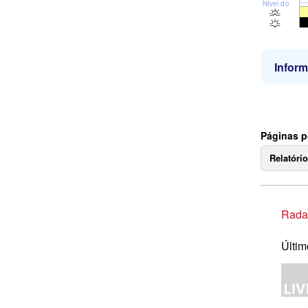
Nível do mar
Infor
Páginas p
Relatóri
Rada
Últim