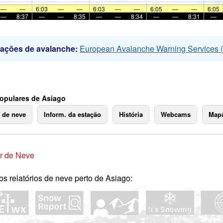
—
—
6:03
—
—
6:03
—
—
6:05
—
—
6:05
—
8:37
—
—
8:35
—
—
8:34
—
—
8:31
—
mações de avalanche:
European Avalanche Warning Services
opulares de Asiago
o de neve
Inform. da estação
História
Webcams
Mapa
r de Neve
os relatórios de neve perto de Asiago: