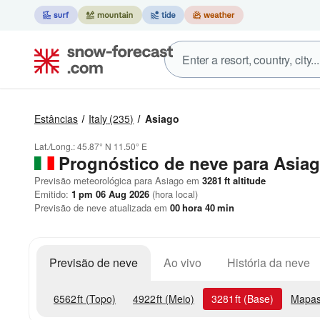
Estâncias
Italy
(235)
Asiago
Lat./Long.:
45.87° N
11.50° E
Prognóstico de neve para Asia
Previsão meteorológica para Asiago em
3281
ft
altitude
Emitido:
1 pm 06 Aug 2026
(hora local)
Previsão de neve atualizada em
00
hora
40
min
Previsão de neve
Ao vivo
História da neve
6562
ft
(Topo)
4922
ft
(Meio)
3281
ft
(Base)
Mapas