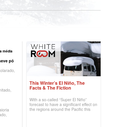
a média
neve pó
olarado,
This Winter’s El Niño, The
Facts & The Fiction
mitado,
With a so-called “Super El Niño”
forecast to have a significant effect on
the regions around the Pacific this
ioria
winter, the question skiers are asking
ado,
is simple: book now or wait, and
where are the best odds?