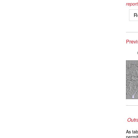
repor
R
Prev
Outr
As ta
permi