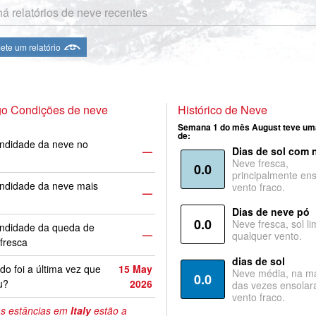
á relatórios de neve recentes
te um relatório
go Condições de neve
Histórico de Neve
Semana 1 do mês August teve um
de:
ndidade da neve no
—
Dias de sol com 
Neve fresca,
0.0
principalmente ens
ndidade da neve mais
vento fraco.
—
Dias de neve pó
0.0
Neve fresca, sol li
undidade da queda de
—
qualquer vento.
fresca
dias de sol
o foi a última vez que
15 May
Neve média, na ma
0.0
u?
2026
das vezes ensolar
vento fraco.
s estâncias em
Italy
estão a