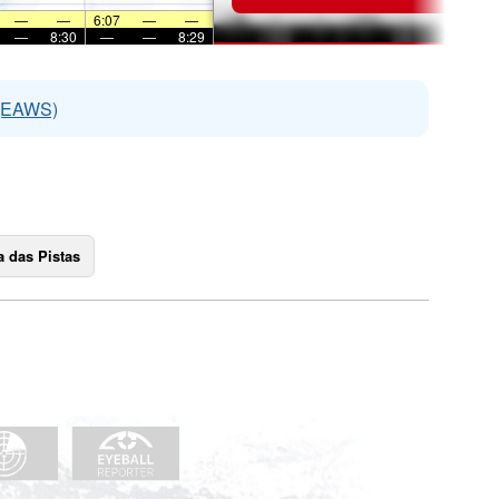
—
—
6:07
—
—
—
8:30
—
—
8:29
 (EAWS)
 das Pistas