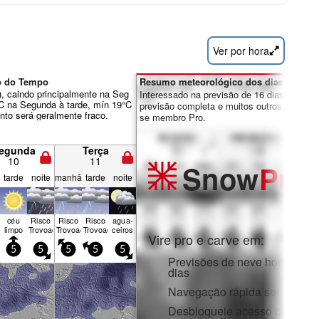
Ver por hora
o do Tempo
Resumo meteorológico dos dias 7-16:
), caindo principalmente na Seg
Interessado na previsão de 16 dias? Desbl
°C na Segunda à tarde, mín 19°C
previsão completa e muitos outros recursos
nto será geralmente fraco.
se membro Pro.
egunda
Terça
10
11
Snow
Pro
tarde
noite
manhã
tarde
noite
céu
Risco
Risco
Risco
agua­
limpo
Trovoada
Trovoada
Trovoada
ceiros
Vire pro e carve em:
5
5
5
5
5
Previsões de neve horárias e
dias
Navegação rápida sem anúnc
Desbloqueie acesso complet