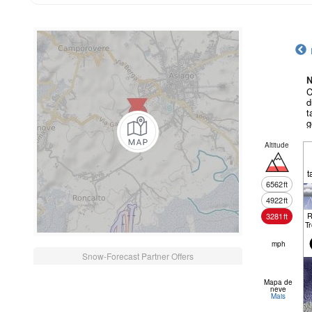
N
C
d
t
g
Altitude
t
6562
ft
4922
ft
R
3281
ft
T
mph
Snow-Forecast Partner Offers
Mapa de
neve
Mais