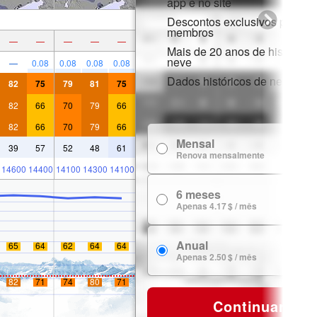
app e no site
Descontos exclusivos para
membros
—
—
—
—
—
Mais de 20 anos de histórico 
neve
—
0.08
0.08
0.08
0.08
Dados históricos de neve
82
75
79
81
75
82
66
70
79
66
82
66
70
79
66
Mensal
7
39
57
52
48
61
Renova mensalmente
14600
14400
14100
14300
14100
6 meses
24
Apenas 4.17 $ / mês
Anual
65
64
62
64
64
29
Apenas 2.50 $ / mês
82
71
74
80
71
Continuar