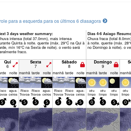
role para a esquerda para os últimos 6 dias
agora
ext 3 days weather summary:
Dias 4-6 Asiago Resum
huva intensa (total 37.0mm), mais intensa
Chuva fraca (total 8.0mm
urante Quinta à noite. quente (máx. 29°C na Qui à
à noite. quente (máx. 28
arde, mín 16°C na Sexta de noite). o vento será
no Domingo à noite). o ve
eralmente fraco.
Qui
Sexta
Sábado
Domingo
S
6
7
8
9
arde
noite
manhã
tarde
noite
manhã
tarde
noite
manhã
tarde
noite
manhã
isco
agua­
Risco
Risco
agua­
Risco
Risco
agua­
céu
céu
céu
céu
rovoada
ceiros
Trovoada
Trovoada
ceiros
Trovoada
Trovoada
ceiros
limpo
limpo
limpo
limpo
5
5
5
5
5
5
5
5
0
5
5
0