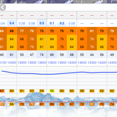
—
—
—
—
—
—
—
—
—
—
—
—
0.4
0.5
0.1
0.2
0.04
0.08
0.08
0.08
—
—
—
—
84
68
77
79
73
72
75
70
75
81
73
79
81
64
68
79
61
64
75
64
68
79
66
70
81
64
68
79
61
64
75
64
68
79
66
70
40
61
50
47
74
66
59
68
55
44
56
49
5100
14300
13900
13900
13600
13600
13900
14300
14600
14300
14400
14400
67
60
61
63
59
56
60
60
58
64
62
62
82
66
73
79
67
68
75
67
72
80
70
74