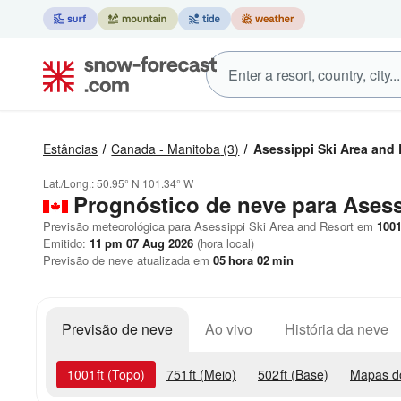
Estâncias
Canada - Manitoba
(3)
Asessippi Ski Area and 
Lat./Long.:
50.95° N
101.34° W
Prognóstico de neve para Asess
Previsão meteorológica para Asessippi Ski Area and Resort em
100
Emitido:
11 pm 07 Aug 2026
(hora local)
Previsão de neve atualizada em
05
hora
02
min
Previsão de neve
Ao vivo
História da neve
1001
ft
(Topo)
751
ft
(Meio)
502
ft
(Base)
Mapas d