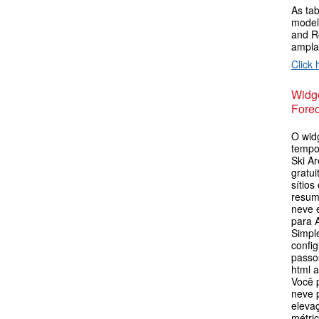
As tab
model
and R
ampla
Click 
Widge
Forec
O wid
tempo
Ski Ar
gratu
sítios
resum
neve 
para 
Simpl
config
passos
html 
Você 
neve p
eleva
métric