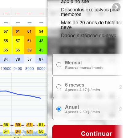
app e no site
Descontos exclusivos para
—
—
—
—
membros
Mais de 20 anos de histórico de
—
—
—
—
neve
57
61
61
54
Dados históricos de neve
55
57
61
48
55
55
59
45
84
78
57
87
Mensal
7.99 $
Renova mensalmente
10500
9400
8900
8000
6 meses
24.99 $
Apenas 4.17 $ / mês
Anual
29.99 $
Apenas 2.50 $ / mês
56
59
61
51
54
64
64
50
Continuar