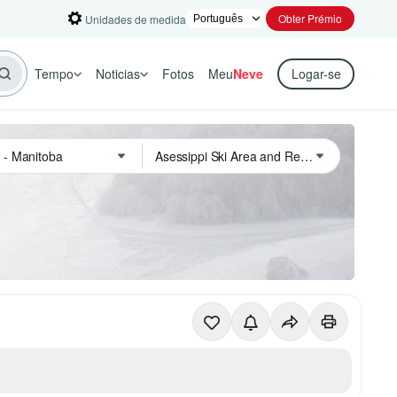
Obter Prémio
Unidades de medida
Tempo
Noticias
Fotos
Meu
Neve
Logar-se