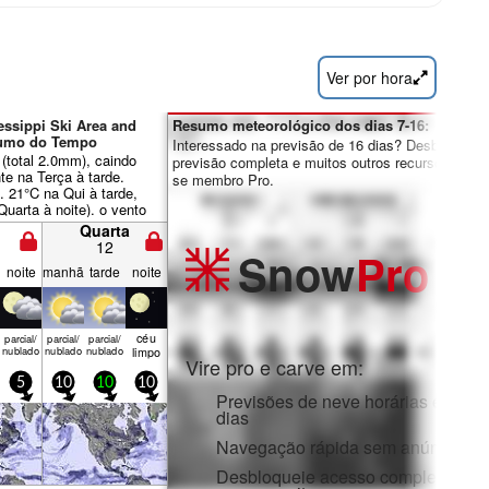
Ver por hora
essippi Ski Area and
Resumo meteorológico dos dias 7-16:
sumo do Tempo
Interessado na previsão de 16 dias? Desbloqueie 
(total 2.0mm), caindo
previsão completa e muitos outros recursos ao tor
te na Terça à tarde.
se membro Pro.
 21°C na Qui à tarde,
uarta à noite). o vento
nte fraco.
Quarta
12
Snow
Pro
noite
manhã
tarde
noite
céu
parcial/
parcial/
parcial/
nublado
nublado
nublado
limpo
Vire pro e carve em:
5
10
10
10
Previsões de neve horárias e de 1
dias
Navegação rápida sem anúncios
Desbloqueie acesso completo na