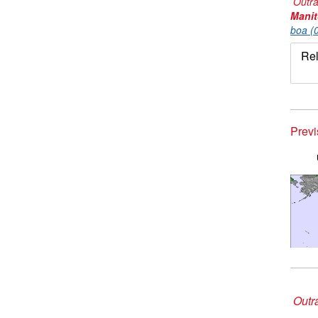
Outra
Mani
boa (
Rel
Prev
Outr