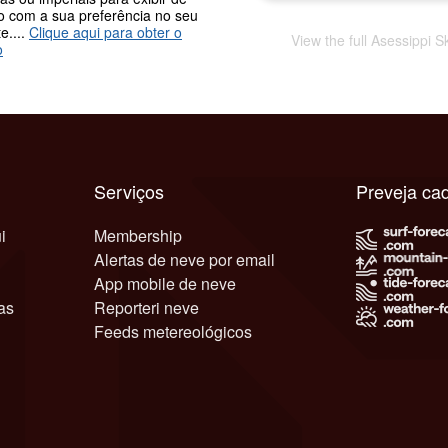
o com a sua preferência no seu
e....
Clique aqui para obter o
View the full Asessippi 
o
Serviços
Preveja ca
i
Membership
Alertas de neve por email
App mobile de neve
as
Reporteri neve
Feeds metereológicos