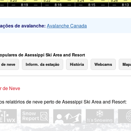
—
5:20
—
—
5:22
—
—
5:24
—
—
5:26
—
—
—
8:19
—
—
8:16
—
—
8:15
—
—
8:13
mações de avalanche:
Avalanche Canada
opulares de Asessippi Ski Area and Resort
o de neve
Inform. da estação
História
Webcams
Mapa
r de Neve
os relatórios de neve perto de Asessippi Ski Area and Resort: