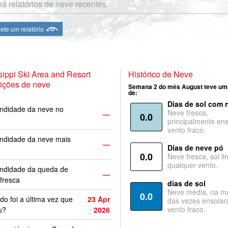
á relatórios de neve recentes
te um relatório
ippi Ski Area and Resort
Histórico de Neve
ições de neve
Semana 2 do mês August teve um
de:
Dias de sol com 
ndidade da neve no
Neve fresca,
—
0.0
principalmente ens
vento fraco.
ndidade da neve mais
—
Dias de neve pó
0.0
Neve fresca, sol li
qualquer vento.
undidade da queda de
—
fresca
dias de sol
Neve média, na ma
0.0
o foi a última vez que
23 Apr
das vezes ensolar
vento fraco.
u?
2026