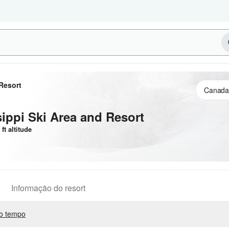
Resort
ippi Ski Area and Resort
1
ft
altitude
Informação do resort
o tempo