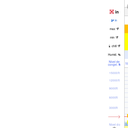
in
in
max
°
F
min
°
F
chill
°
F
Humid.
%
Nível de
1
congel.
ft
15000ft
12000ft
9000ft
6000ft
3000ft
Nível do mar