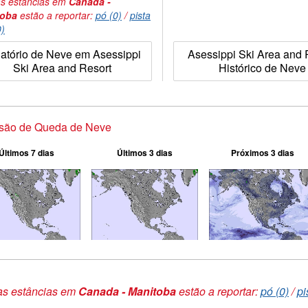
s estâncias em
Canada -
toba
estão a reportar:
pó (0)
/
pista
0)
atório de Neve em Asessippi
Asessippi Ski Area and 
Ski Area and Resort
Histórico de Neve
isão de Queda de Neve
Últimos 7 dias
Últimos 3 dias
Próximos 3 dias
as estâncias em
Canada - Manitoba
estão a reportar:
pó (0)
/
pi