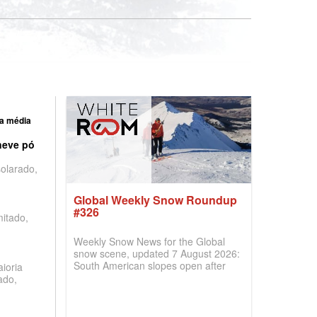
a média
neve pó
olarado,
Global Weekly Snow Roundup
#326
mitado,
Weekly Snow News for the Global
snow scene, updated 7 August 2026:
South American slopes open after
ioria
huge snowfalls, New Zealand posts
ado,
best conditions of season so far,
Australian areas open most terrain of
2026, northern hemisphere down to