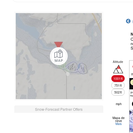
N
C
n
S
Altitude
n
1001
ft
751
ft
502
ft
pa
nu
mph
Snow-Forecast Partner Offers
Mapa de
neve
Mais