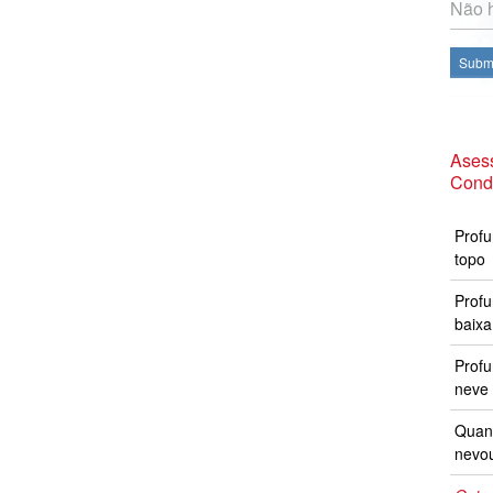
Não h
Subme
Asess
Cond
Profu
topo
Profu
baixa
Prof
neve 
Quand
nevo