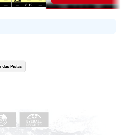
—
5:26
—
—
—
—
8:12
—
 das Pistas