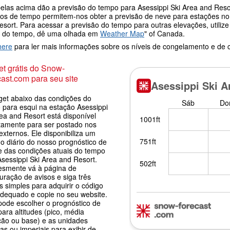
elas acima dão a previsão do tempo para Asessippi Ski Area and Resor
os de tempo permitem-nos obter a previsão de neve para estações no t
esort. Para acessar a previsão do tempo para outras elevações, utiliz
 do tempo, dê uma olhada em
Weather Map
" of Canada.
here
para ler mais informações sobre os níveis de congelamento e de
t grátis do Snow-
ast.com para seu site
get abaixo das condições do
 para esqui na estação Asessippi
ea and Resort está disponível
itamente para ser postado nos
 externos. Ele disponibiliza um
o diário do nosso prognóstico de
e das condições atuais do tempo
Asessippi Ski Area and Resort.
esmente vá à página de
uração de avisos e siga três
 simples para adquirir o código
adequado e copie no seu website.
pode escolher o prognóstico de
ara altitudes (pico, média
ção ou base) e as unidades
as ou imperiais para exibir de