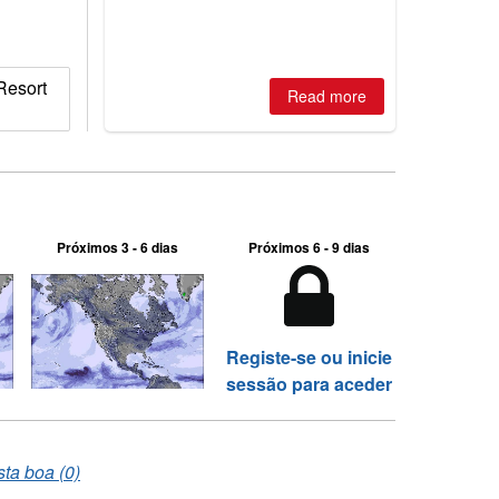
two outdoor areas still open.
Resort
Read more
Próximos 3 - 6 dias
Próximos 6 - 9 dias
Registe-se ou inicie
sessão para aceder
sta boa (0)