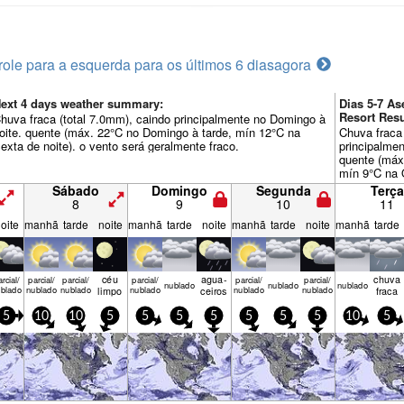
role para a esquerda para os últimos 6 dias
agora
ext 4 days weather summary:
Dias 5-7 As
Resort Re
huva fraca (total 7.0mm), caindo principalmente no Domingo à
oite. quente (máx. 22°C no Domingo à tarde, mín 12°C na
Chuva fraca 
exta de noite). o vento será geralmente fraco.
principalmen
quente (máx.
mín 9°C na Q
será geralme
Sábado
Domingo
Segunda
Terça
8
9
10
11
oite
manhã
tarde
noite
manhã
tarde
noite
manhã
tarde
noite
manhã
tarde
céu
agua­
chuva
rcial/
parcial/
parcial/
parcial/
parcial/
parcial/
nubl­ado
nubl­ado
nubl­ado
blado
nublado
nublado
limpo
nublado
ceiros
nublado
nublado
fraca
5
10
10
5
5
5
5
5
5
5
10
5