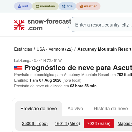
Estâncias
USA - Vermont
(22)
Ascutney Mountain Resort
Lat./Long.:
43.44° N
72.45° W
Prognóstico de neve para Ascu
Previsão meteorológica para Ascutney Mountain Resort em
702
ft
alt
Emitido:
1 am 07 Aug 2026
(hora local)
Previsão de neve atualizada em
03
hora
56
min
Previsão de neve
Ao vivo
História da neve
2500
ft
(Topo)
1601
ft
(Meio)
702
ft
(Base)
Mapas 