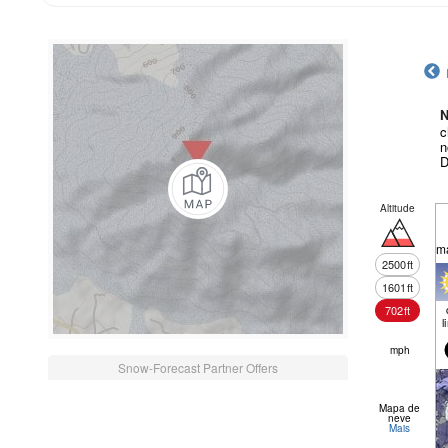
N
c
n
D
Altitude
m
2500
ft
1601
ft
702
ft
l
mph
Snow-Forecast Partner Offers
Mapa de
neve
Mais