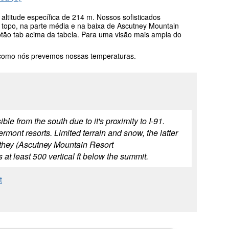
ltitude específica de 214 m. Nossos sofisticados
topo, na parte média e na baixa de Ascutney Mountain
botão tab acima da tabela. Para uma visão mais ampla do
 como nós prevemos nossas temperaturas.
le from the south due to it's proximity to I-91.
 Vermont resorts. Limited terrain and snow, the latter
 they (Ascutney Mountain Resort
s at least 500 vertical ft below the summit.
t