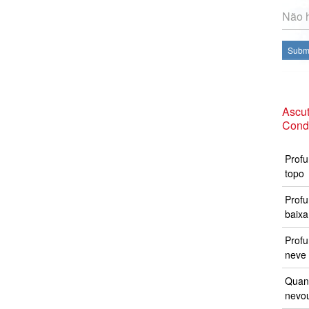
Não h
Subme
Ascut
Cond
Profu
topo
Profu
baixa
Prof
neve 
Quand
nevo