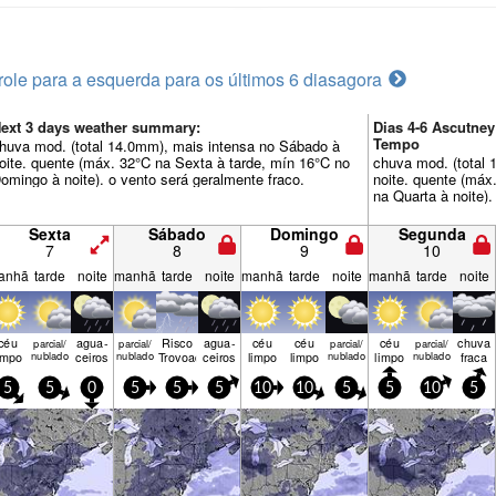
role para a esquerda para os últimos 6 dias
agora
ext 3 days weather summary:
Dias 4-6 Ascutne
Tempo
huva mod. (total 14.0mm), mais intensa no Sábado à
oite. quente (máx. 32°C na Sexta à tarde, mín 16°C no
chuva mod. (total 
omingo à noite). o vento será geralmente fraco.
noite. quente (máx
na Quarta à noite).
Sexta
Sábado
Domingo
Segunda
7
8
9
10
anhã
tarde
noite
manhã
tarde
noite
manhã
tarde
noite
manhã
tarde
noite
céu
agua­
Risco
agua­
céu
céu
céu
chuva
parcial/
parcial/
parcial/
parcial/
impo
nublado
ceiros
nublado
Trovoada
ceiros
limpo
limpo
nublado
limpo
nublado
fraca
5
5
0
5
5
5
10
10
5
5
10
5