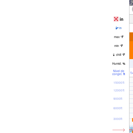
in
in
max
°
F
min
°
F
chill
°
F
Humid.
%
Nível de
1
congel.
ft
15000ft
12000ft
9000ft
6000ft
3000ft