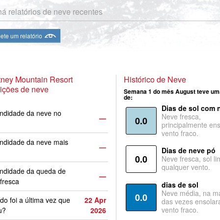
á relatórios de neve recentes
te um relatório
ney Mountain Resort
Histórico de Neve
ições de neve
Semana 1 do mês August teve um
de:
Dias de sol com 
ndidade da neve no
Neve fresca,
—
0.0
principalmente ens
vento fraco.
ndidade da neve mais
—
Dias de neve pó
0.0
Neve fresca, sol li
qualquer vento.
undidade da queda de
—
fresca
dias de sol
Neve média, na ma
0.0
o foi a última vez que
22 Apr
das vezes ensolar
vento fraco.
u?
2026