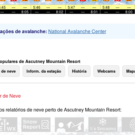
5:45
—
—
5:46
—
—
5:47
—
—
5:48
—
—
—
—
8:05
—
—
8:02
—
—
8:01
—
—
8:00
mações de avalanche:
National Avalanche Center
opulares de Ascutney Mountain Resort
o de neve
Inform. da estação
História
Webcams
Mapa
r de Neve
os relatórios de neve perto de Ascutney Mountain Resort: