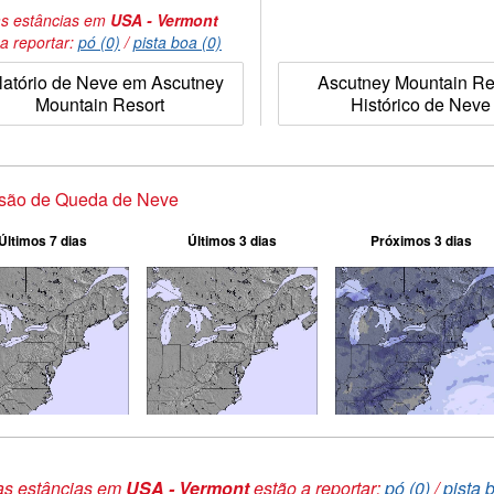
s estâncias em
USA - Vermont
a reportar:
pó (0)
/
pista boa (0)
latório de Neve em Ascutney
Ascutney Mountain Re
Mountain Resort
Histórico de Neve
isão de Queda de Neve
Últimos 7 dias
Últimos 3 dias
Próximos 3 dias
as estâncias em
USA - Vermont
estão a reportar:
pó (0)
/
pista 