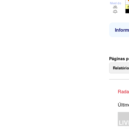
Nível do mar
Infor
Páginas p
Relatóri
Rada
Últim