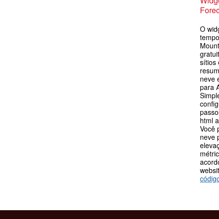
Widge
Forec
O wid
tempo
Mount
gratu
sítios
resum
neve 
para 
Simpl
config
passos
html 
Você 
neve p
eleva
métric
acord
websit
códig