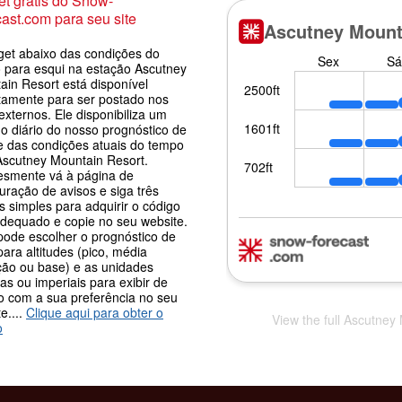
t grátis do Snow-
ast.com para seu site
get abaixo das condições do
 para esqui na estação Ascutney
ain Resort está disponível
itamente para ser postado nos
 externos. Ele disponibiliza um
o diário do nosso prognóstico de
e das condições atuais do tempo
Ascutney Mountain Resort.
esmente vá à página de
uração de avisos e siga três
 simples para adquirir o código
adequado e copie no seu website.
pode escolher o prognóstico de
ara altitudes (pico, média
ção ou base) e as unidades
as ou imperiais para exibir de
o com a sua preferência no seu
e....
Clique aqui para obter o
View the full Ascutney
o