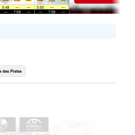
5:48
—
—
5:50
—
—
—
7:59
—
—
7:58
—
 das Pistas