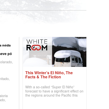
a média
neve pó
olarado,
This Winter’s El Niño, The
Facts & The Fiction
mitado,
With a so-called “Super El Niño”
forecast to have a significant effect on
the regions around the Pacific this
ioria
winter, the question skiers are asking
ado,
is simple: book now or wait, and
where are the best odds?