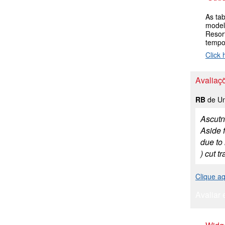
As ta
model
Resor
tempo
Click 
Avaliaç
RB
de Un
Ascutne
Aside f
due to
) cut t
Clique a
Avaliar 