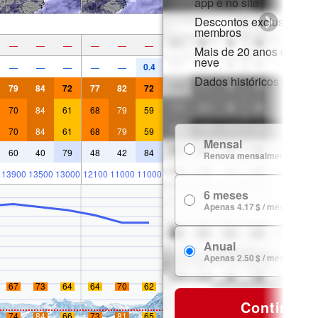
app e no site
Descontos exclusivos p
membros
—
—
—
—
—
—
Mais de 20 anos de hist
neve
0.4
—
—
—
—
—
Dados históricos de nev
79
84
72
77
82
72
70
84
61
68
79
59
70
84
61
68
79
59
Mensal
60
40
79
48
42
84
Renova mensalmente
13900
13500
13000
12100
11000
11000
6 meses
Apenas 4.17 $ / mês
Anual
Apenas 2.50 $ / mês
67
73
64
64
70
62
Continuar
74
84
66
73
81
65