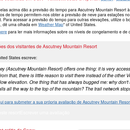
belas acima dão a previsão do tempo para Ascutney Mountain Resort à a
os de tempo permitem-nos obter a previsão de neve para estações no 
t. Para acessar a previsão do tempo para outras elevações, utilize o 
, dê uma olhada em
Weather Map
" of United States.
here
para ler mais informações sobre os níveis de congelamento e de
ões dos visitantes de Ascutney Mountain Resort
ited States escreve:
y (Ascutney Mountain Resort) offers one thing: it is very accessib
rom that, there is little reason to visit there instead of the other
 low elevation. One thing that has always bugged me: why don't
rails all the way to the top of the mountain? The trail network stop
qui para submeter a sua própria avaliação de Ascutney Mountain Resor
este resort
Escrever uma avaliação