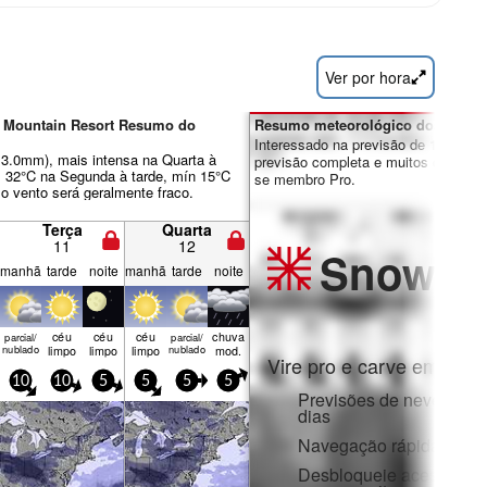
Ver por hora
y Mountain Resort Resumo do
Resumo meteorológico dos dias 7
Interessado na previsão de 16 dias?
13.0mm), mais intensa na Quarta à
previsão completa e muitos outros re
. 32°C na Segunda à tarde, mín 15°C
se membro Pro.
 o vento será geralmente fraco.
Terça
Quarta
11
12
Snow
Pr
manhã
tarde
noite
manhã
tarde
noite
céu
céu
céu
chuva
parcial/
parcial/
nublado
limpo
limpo
limpo
nublado
mod.
Vire pro e carve em:
10
10
5
5
5
5
Previsões de neve horár
dias
Navegação rápida sem 
Desbloqueie acesso com