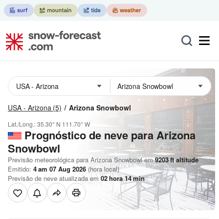
USA - Arizona
(5)
Arizona Snowbowl
Lat./Long.:
35.30° N
111.70° W
Prognóstico de neve para Arizona
Snowbowl
Previsão meteorológica para Arizona Snowbowl em
9203
ft
altitude
Emitido:
4 am 07 Aug 2026
(hora local)
Previsão de neve atualizada em
02
hora
14
min