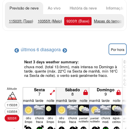
Previsão de neve
Ao vivo
História da neve
Informação do
11503
ft
(Topo)
10355
ft
(Meio)
9203
ft
(Base)
Mapas do tempo
últimos 6 dias
agora
Por hora
Next 3 days weather summary:
Di
chuva mod. (total 13.0mm), mais intensa no Domingo à
Chu
tarde. quente (máx. 22°C na Sexta de manhã, mín 16°C
Seg
na Sexta de noite). o vento será geralmente fraco.
man
(ve
Qua
Altitude
Sexta
Sábado
Domingo
7
8
9
manhã
tarde
noite
manhã
tarde
noite
manhã
tarde
noite
man
11503
ft
10355
ft
céu
chuva
céu
céu
chuva
chuva
agua­
9203
ft
parcial/
parcial/
parci
limpo
fraca
limpo
limpo
fraca
nublado
nublado
mod.
ceiros
nubl