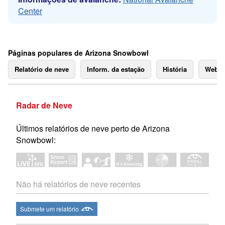
Center
Páginas populares de Arizona Snowbowl
Relatório de neve
Inform. da estação
História
Webc
Radar de Neve
Últimos relatórios de neve perto de Arizona
Snowbowl:
Não há relatórios de neve recentes
Submete um relatório