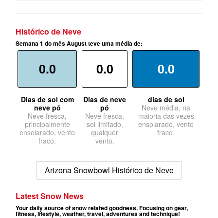
Histórico de Neve
Semana 1 do mês August teve uma média de:
0.0
0.0
0.0
Dias de sol com
Dias de neve
dias de sol
neve pó
pó
Neve média, na
Neve fresca,
Neve fresca,
maioria das vezes
principalmente
sol limitado,
ensolarado, vento
ensolarado, vento
qualquer
fraco.
fraco.
vento.
Arizona Snowbowl Histórico de Neve