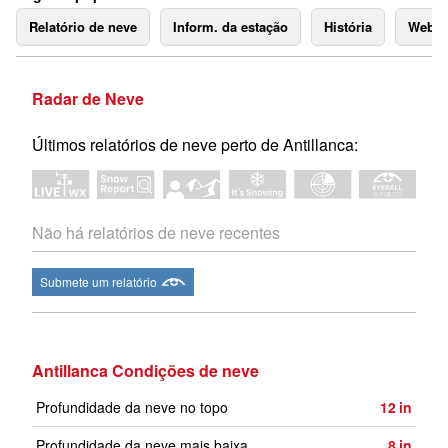
Relatório de neve
Inform. da estação
História
Webc
Radar de Neve
Últimos relatórios de neve perto de Antillanca:
Não há relatórios de neve recentes
Submete um relatório
Antillanca Condições de neve
Profundidade da neve no topo
12
in
Profundidade da neve mais baixa
8
in