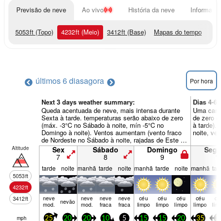
Previsão de neve
Ao vivo
História da neve
Informação
5053
ft
(Topo)
4232
ft
(Meio)
3412
ft
(Base)
Mapas do tempo
últimos 6 dias
agora
Por hora
Next 3 days weather summary:
Dias 4-6
Queda acentuada de neve, mais intensa durante
Uma camad
Sexta à tarde. temperaturas serão abaixo de zero
de zero (
(máx. -3°C no Sábado à noite, mín -5°C no
à tarde).
Domingo à noite). Ventos aumentam (vento fraco
noite, ve
de Nordeste no Sábado à noite, rajadas de Este na
Seg de manhã).
Altitude
Sex
Sábado
Domingo
Seg
7
8
9
1
tarde
noite
manhã
tarde
noite
manhã
tarde
noite
manhã
tar
5053
ft
4232
ft
neve
neve
neve
neve
céu
céu
céu
céu
cé
3412
ft
nevão
mod.
mod.
fraca
fraca
limpo
limpo
limpo
limpo
lim
mph
25
20
20
10
5
15
15
20
35
3