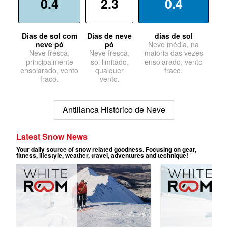
0.4
2.3
0.4
Dias de sol com
Dias de neve
dias de sol
neve pó
pó
Neve média, na
Neve fresca,
Neve fresca,
maioria das vezes
principalmente
sol limitado,
ensolarado, vento
ensolarado, vento
qualquer
fraco.
fraco.
vento.
Antillanca Histórico de Neve