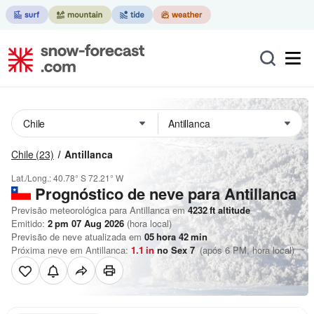
Chile
(23)
Antillanca
Lat./Long.:
40.78° S
72.21° W
Prognóstico de neve para Antillanca
Previsão meteorológica para Antillanca em
4232
ft
altitude
Emitido:
2 pm 07 Aug 2026
(hora local)
Previsão de neve atualizada em
05
hora
42
min
Próxima neve em Antillanca:
1.1
in
no Sex 7
(após 6 PM, hora local)