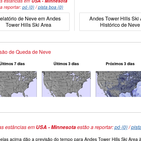
s estâncias em
USA - Minnesota
a reportar:
pó (0)
/
pista boa (0)
elatório de Neve em Andes
Andes Tower Hills Ski
Tower Hills Ski Area
Histórico de Neve
isão de Queda de Neve
Últimos 7 dias
Últimos 3 dias
Próximos 3 dias
as estâncias em
USA - Minnesota
estão a reportar:
pó (0)
/
pist
elas acima dão a previsão do tempo para Andes Tower Hills Ski Area à 