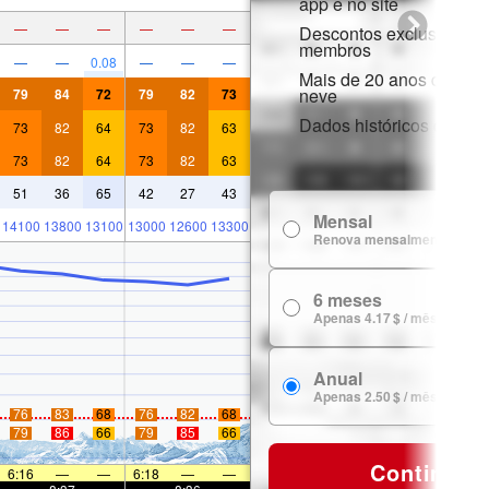
app e no site
—
—
—
—
—
—
Descontos exclusivos p
membros
—
—
0.08
—
—
—
Mais de 20 anos de hist
neve
79
84
72
79
82
73
Dados históricos de nev
73
82
64
73
82
63
73
82
64
73
82
63
51
36
65
42
27
43
Mensal
14100
13800
13100
13000
12600
13300
Renova mensalmente
6 meses
Apenas 4.17 $ / mês
Anual
Apenas 2.50 $ / mês
76
83
68
76
82
68
79
86
66
79
85
66
Continuar
6:16
—
—
6:18
—
—