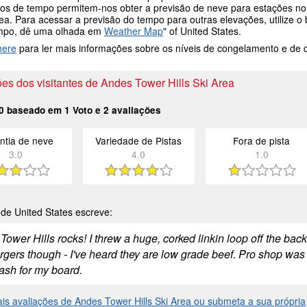
os de tempo permitem-nos obter a previsão de neve para estações no 
rea. Para acessar a previsão do tempo para outras elevações, utilize 
mpo, dê uma olhada em
Weather Map
" of United States.
here
para ler mais informações sobre os níveis de congelamento e de
es dos visitantes de Andes Tower Hills Ski Area
0
baseado em
1
Voto e
2
avaliações
ntia de neve
Variedade de Pistas
Fora de pista
3.0
4.0
1.0
de United States escreve:
ower Hills rocks! I threw a huge, corked linkin loop off the back 
gers though - I've heard they are low grade beef. Pro shop wa
eash for my board.
ais avaliações de Andes Tower Hills Ski Area ou submeta a sua própria