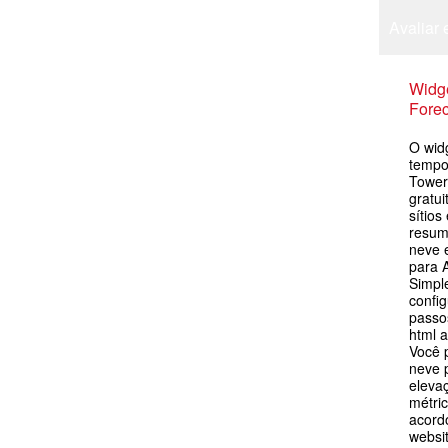
Avaliar 
Widge
Forec
O wid
tempo
Tower 
gratu
sítios
resum
neve 
para A
Simpl
config
passos
html 
Você 
neve p
eleva
métric
acord
websit