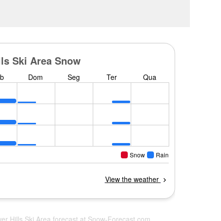
er Hills Ski Area forecast at
Snow-Forecast.com