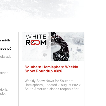
a média
neve pó
olarado,
Southern Hemisphere Weekly
Snow Roundup #326
mitado,
Weekly Snow News for Southern
Hemisphere, updated 7 August 2026:
South American slopes reopen after
ioria
huge snowfalls, while New Zealand
ado,
ski areas report best conditions of
season so far and larger Australian
ski centres report most terrain open