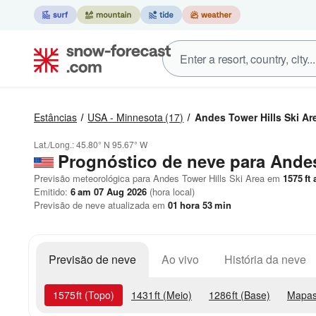
Estâncias
USA - Minnesota
(17)
Andes Tower Hills Ski Ar
Lat./Long.:
45.80° N
95.67° W
Prognóstico de neve para Andes
Previsão meteorológica para Andes Tower Hills Ski Area em
1575
ft
a
Emitido:
6 am 07 Aug 2026
(hora local)
Previsão de neve atualizada em
01
hora
53
min
Previsão de neve
Ao vivo
História da neve
1575
ft
(Topo)
1431
ft
(Meio)
1286
ft
(Base)
Mapas