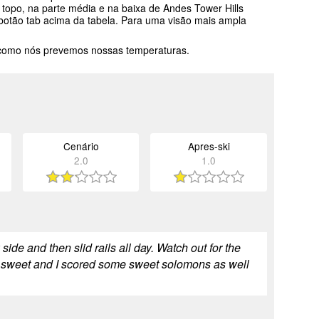
topo, na parte média e na baixa de Andes Tower Hills
o botão tab acima da tabela. Para uma visão mais ampla
 como nós prevemos nossas temperaturas.
Cenário
Apres-ski
2.0
1.0
side and then slid rails all day. Watch out for the
s sweet and I scored some sweet solomons as well