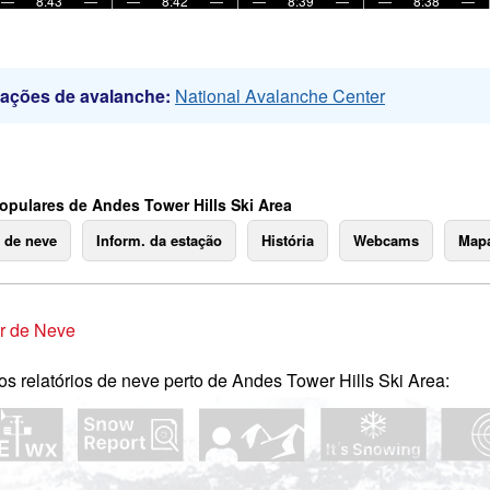
—
8:43
—
—
8:42
—
—
8:39
—
—
8:38
—
mações de avalanche:
National Avalanche Center
opulares de Andes Tower Hills Ski Area
o de neve
Inform. da estação
História
Webcams
Mapa
r de Neve
os relatórios de neve perto de Andes Tower Hills Ski Area: