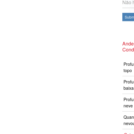
Não h
Subme
Andes
Cond
Profu
topo
Profu
baixa
Prof
neve 
Quand
nevo