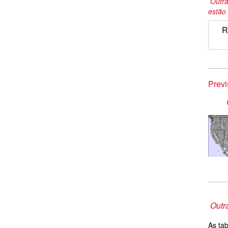
Outra
estão 
R
Prev
Outr
As tab