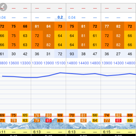
—
—
—
—
—
—
—
—
—
—
—
—
0.2
0.04
—
—
—
—
0.04
—
—
—
—
—
72
75
68
81
84
73
75
81
72
77
82
72
66
75
63
72
82
64
64
81
61
72
82
66
66
75
63
72
82
64
64
81
61
72
82
66
61
30
42
36
31
72
93
38
47
36
27
46
3800
13600
13300
13300
13900
15100
14800
14400
14800
13900
14300
14800
69
75
65
76
83
69
70
81
66
74
82
69
71
78
63
79
85
67
71
82
64
77
85
65
6:11
—
—
6:13
—
—
6:13
—
—
6:15
—
—