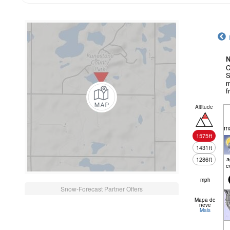
N
C
S
m
f
Altitude
m
1575
ft
1431
ft
a
1286
ft
c
mph
Snow-Forecast Partner Offers
Mapa de
neve
Mais