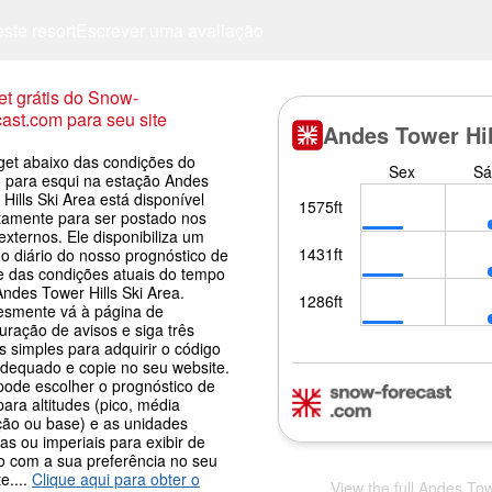
este resort
Escrever uma avaliação
t grátis do Snow-
ast.com para seu site
get abaixo das condições do
 para esqui na estação Andes
Hills Ski Area está disponível
itamente para ser postado nos
 externos. Ele disponibiliza um
o diário do nosso prognóstico de
e das condições atuais do tempo
ndes Tower Hills Ski Area.
esmente vá à página de
uração de avisos e siga três
 simples para adquirir o código
adequado e copie no seu website.
pode escolher o prognóstico de
ara altitudes (pico, média
ção ou base) e as unidades
as ou imperiais para exibir de
o com a sua preferência no seu
e....
Clique aqui para obter o
View the full Andes Tow