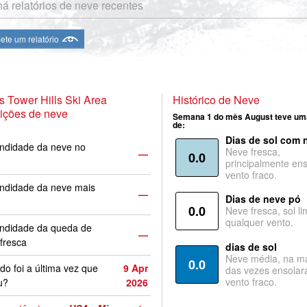
á relatórios de neve recentes
te um relatório
 Tower Hills Ski Area
Histórico de Neve
ições de neve
Semana 1 do mês August teve um
de:
Dias de sol com 
ndidade da neve no
Neve fresca,
—
0.0
principalmente ens
vento fraco.
ndidade da neve mais
—
Dias de neve pó
0.0
Neve fresca, sol li
qualquer vento.
undidade da queda de
—
fresca
dias de sol
Neve média, na ma
0.0
o foi a última vez que
9 Apr
das vezes ensolar
vento fraco.
u?
2026