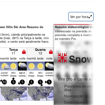
Ver por hora
ower Hills Ski Area Resumo do
Resumo meteorológico dos dias 7
Interessado na previsão de 16 dias?
 2.0mm), caindo principalmente na
previsão completa e muitos outros re
nte (máx. 29°C na Terça à tarde, mín
se membro Pro.
ite). o vento será geralmente fraco.
Terça
Quarta
11
12
Snow
Pr
manhã
tarde
noite
manhã
tarde
noite
céu
agua­
céu
céu
parcial/
parcial/
nublado
limpo
ceiros
limpo
limpo
nublado
Vire pro e carve em:
10
5
5
5
5
5
Previsões de neve horár
dias
Navegação rápida sem 
Desbloqueie acesso com