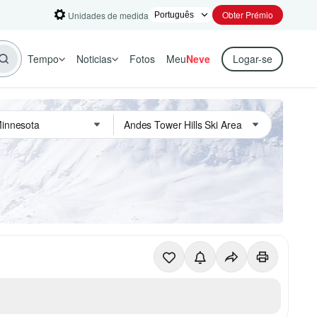
Obter Prémio
Unidades de medida
Tempo
Noticias
Fotos
Meu
Neve
Logar-se