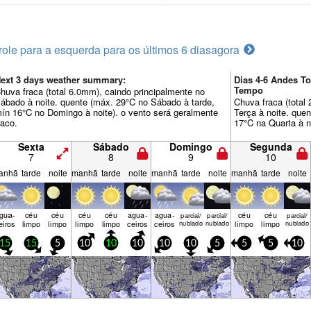
role para a esquerda para os últimos 6 dias
agora
ext 3 days weather summary:
Dias 4-6 Andes T
Tempo
huva fraca (total 6.0mm), caindo principalmente no
ábado à noite. quente (máx. 29°C no Sábado à tarde,
Chuva fraca (total
ín 16°C no Domingo à noite). o vento será geralmente
Terça à noite. que
raco.
17°C na Quarta à no
Sexta
Sábado
Domingo
Segunda
7
8
9
10
anhã
tarde
noite
manhã
tarde
noite
manhã
tarde
noite
manhã
tarde
noite
gua­
céu
céu
céu
céu
agua­
agua­
céu
céu
parcial/
parcial/
parcial/
eiros
limpo
limpo
limpo
limpo
ceiros
ceiros
nublado
nublado
limpo
limpo
nublado
15
15
5
10
10
10
10
10
5
5
5
10