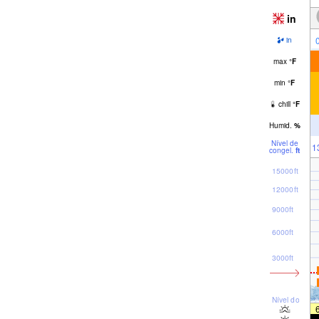
in
in
max
°
F
min
°
F
chill
°
F
Humid.
%
Nível de
1
congel.
ft
15000ft
12000ft
9000ft
6000ft
3000ft
Nível do mar