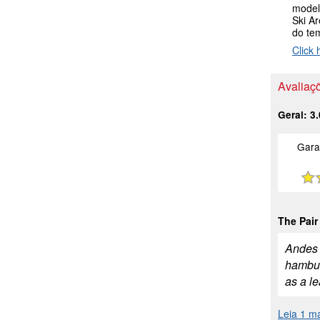
model
Ski A
do te
Click 
Avaliaçõ
Geral:
3.
Gara
The Pair
Andes T
hambur
as a l
Leia 1 m