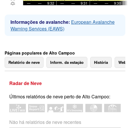
—
—
9:32
—
—
9:31
—
—
9:30
Informações de avalanche:
European Avalanche
Warning Services (EAWS)
Páginas populares de Alto Campoo
Relatório de neve
Inform. da estação
História
Webc
Radar de Neve
Últimos relatórios de neve perto de Alto Campoo:
Não há relatórios de neve recentes