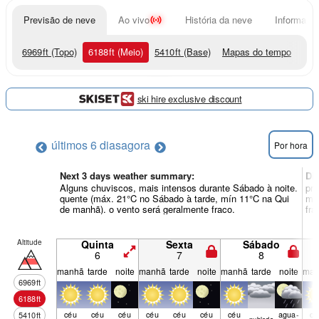
Previsão de neve
Ao vivo
História da neve
Informação
6969
ft
(Topo)
6188
ft
(Meio)
5410
ft
(Base)
Mapas do tempo
ski hire exclusive discount
últimos 6 dias
agora
Por hora
Next 3 days weather summary:
Di
Alguns chuviscos, mais intensos durante Sábado à noite.
pri
quente (máx. 21°C no Sábado à tarde, mín 11°C na Qui
mín
de manhã). o vento será geralmente fraco.
fra
Altitude
Quinta
Sexta
Sábado
6
7
8
manhã
tarde
noite
manhã
tarde
noite
manhã
tarde
noite
man
6969
ft
6188
ft
céu
céu
céu
céu
céu
céu
céu
agua­
cé
5410
ft
nubl­ado