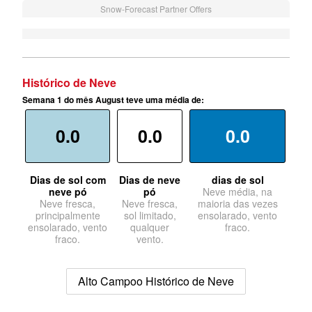
Snow-Forecast Partner Offers
Histórico de Neve
Semana 1 do mês August teve uma média de:
0.0
0.0
0.0
Dias de sol com
Dias de neve
dias de sol
neve pó
pó
Neve média, na
Neve fresca,
Neve fresca,
maioria das vezes
principalmente
sol limitado,
ensolarado, vento
ensolarado, vento
qualquer
fraco.
fraco.
vento.
Alto Campoo Histórico de Neve