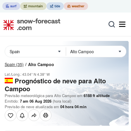
Spain
(35)
Alto Campoo
Lat./Long.:
43.04° N
4.38° W
Prognóstico de neve para Alto
Campoo
Previsão meteorológica para Alto Campoo em
6188
ft
altitude
Emitido:
7 am 06 Aug 2026
(hora local)
Previsão de neve atualizada em
04
hora
04
min