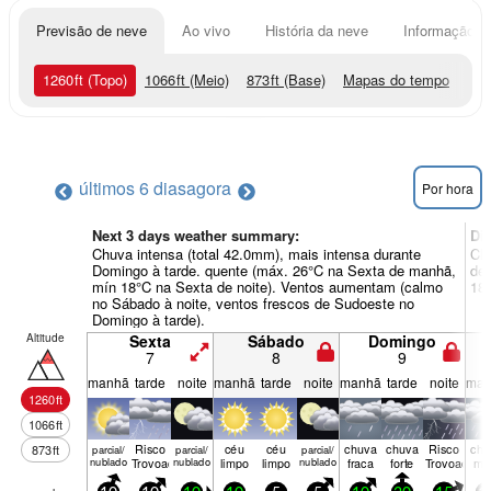
Previsão de neve
Ao vivo
História da neve
Informação do
1260
ft
(Topo)
1066
ft
(Meio)
873
ft
(Base)
Mapas do tempo
últimos 6 dias
agora
Por hora
Next 3 days weather summary:
Di
Chuva intensa (total 42.0mm), mais intensa durante
Chu
Domingo à tarde. quente (máx. 26°C na Sexta de manhã,
de 
mín 18°C na Sexta de noite). Ventos aumentam (calmo
18°
no Sábado à noite, ventos frescos de Sudoeste no
Domingo à tarde).
Altitude
Sexta
Sábado
Domingo
7
8
9
manhã
tarde
noite
manhã
tarde
noite
manhã
tarde
noite
man
1260
ft
1066
ft
Risco
céu
céu
chuva
chuva
Risco
chu
873
ft
parcial/
parcial/
parcial/
nublado
Trovoada
nublado
limpo
limpo
nublado
fraca
forte
Trovoada
mo