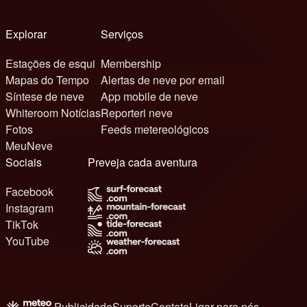
Explorar
Serviços
Estações de esqui
Membership
Mapas do Tempo
Alertas de neve por email
Síntese de neve
App mobile de neve
Whiteroom Notícias
Reporteri neve
Fotos
Feeds metereológicos
MeuNeve
Sociais
Preveja cada aventura
Facebook
Instagram
TikTok
YouTube
Publicidade
Suporte
Contato
Ligar para nós