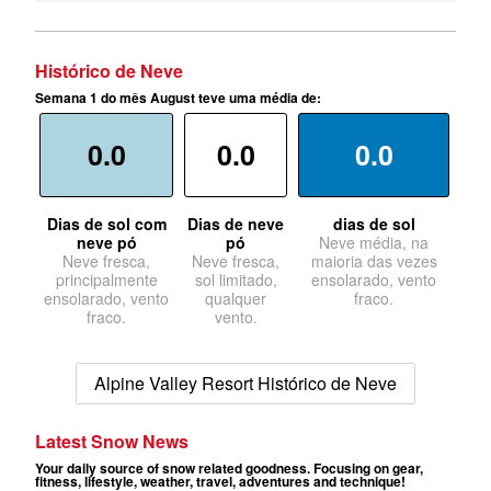
Histórico de Neve
Semana 1 do mês August teve uma média de:
0.0
0.0
0.0
Dias de sol com
Dias de neve
dias de sol
neve pó
pó
Neve média, na
Neve fresca,
Neve fresca,
maioria das vezes
principalmente
sol limitado,
ensolarado, vento
ensolarado, vento
qualquer
fraco.
fraco.
vento.
Alpine Valley Resort Histórico de Neve