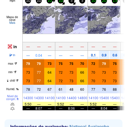
mph
10
10
10
10
5
5
10
20
15
1
Mapa de
neve
Mais
in
—
—
—
—
—
—
—
—
—
0.1
0.9
0.6
0.
—
0.04
—
—
—
—
in
79
79
73
75
75
70
72
79
75
7
max
°
F
73
77
64
72
73
66
70
73
73
7
min
°
F
73
77
64
72
73
66
70
73
73
7
chill
°
F
78
72
67
61
48
60
77
76
88
9
Humid.
%
Nível de
14300
14300
14100
14100
14400
14800
14100
15400
15400
149
congel.
ft
5:50
—
—
5:52
—
—
5:52
—
—
5:
—
8:07
—
—
8:06
—
—
8:04
—
Informações de avalanche:
National Avalanche