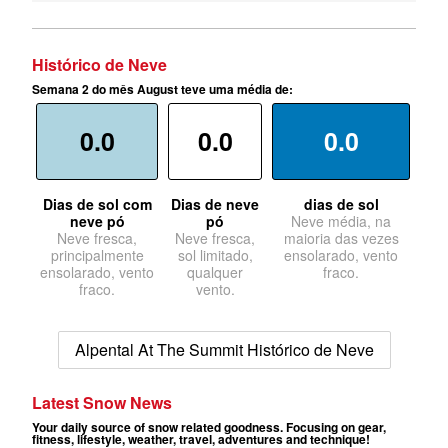
Histórico de Neve
Semana 2 do mês August teve uma média de:
0.0
0.0
0.0
Dias de sol com
Dias de neve
dias de sol
neve pó
pó
Neve média, na
Neve fresca,
Neve fresca,
maioria das vezes
principalmente
sol limitado,
ensolarado, vento
ensolarado, vento
qualquer
fraco.
fraco.
vento.
Alpental At The Summit Histórico de Neve