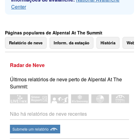
Center
Páginas populares de Alpental At The Summit
Relatório de neve
Inform. da estação
História
Webc
Radar de Neve
Últimos relatórios de neve perto de Alpental At The
Summit:
Não há relatórios de neve recentes
Submete um relatório