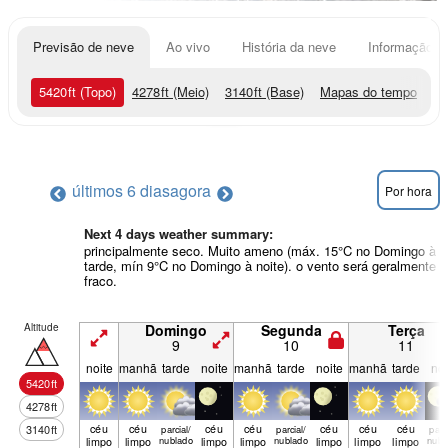
Previsão de neve
Ao vivo
História da neve
Informação do
5420
ft
(Topo)
4278
ft
(Meio)
3140
ft
(Base)
Mapas do tempo
últimos 6 dias
agora
Por hora
Next 4 days weather summary:
principalmente seco. Muito ameno (máx. 15°C no Domingo à
tarde, mín 9°C no Domingo à noite). o vento será geralmente
fraco.
Altitude
Domingo
Segunda
Terça
9
10
11
noite
manhã
tarde
noite
manhã
tarde
noite
manhã
tarde
noi
5420
ft
4278
ft
céu
céu
céu
céu
céu
céu
céu
3140
ft
parcial/
parcial/
parci
limpo
limpo
nublado
limpo
limpo
nublado
limpo
limpo
limpo
nubl