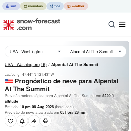
USA - Washington
(15)
Alpental At The Summit
Lat./Long.:
47.44° N
121.43° W
Prognóstico de neve para Alpental
At The Summit
Previsão meteorológica para Alpental At The Summit em
5420
ft
altitude
Emitido:
10 pm 08 Aug 2026
(hora local)
Previsão de neve atualizada em
05
hora
28
min