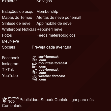
Explorar
Serviços
Estações de esqui
Membership
Mapas do Tempo
Alertas de neve por email
Síntese de neve
App mobile de neve
Whiteroom Notícias
Reporteri neve
Fotos
Feeds metereológicos
MeuNeve
Sociais
Preveja cada aventura
Facebook
Instagram
TikTok
YouTube
Publicidade
Suporte
Contato
Ligar para nós
Comentário