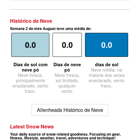
Histórico de Neve
Semana 2 do mês August teve uma média de:
0.0
0.0
0.0
Dias de sol com
Dias de neve
dias de sol
neve pó
pó
Neve média, na
Neve fresca,
Neve fresca,
maioria das vezes
principalmente
sol limitado,
ensolarado, vento
ensolarado, vento
qualquer
fraco.
fraco.
vento.
Allenheads Histórico de Neve