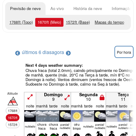
Previsão de neve
Ao vivo
História da neve
Informação do
1768
ft
(Topo)
1670
ft
(Meio)
1572
ft
(Base)
Mapas do tempo
últimos 6 dias
agora
Por hora
Next 4 days weather summary:
Chuva fraca (total 2.0mm), caindo principalmente no Domingo
de manhã. quente (máx. 20°C na Terça à tarde, mín 8°C no
Domingo à noite). Ventos diminuem (ventos frescos de Oeste-
Sudoeste no Domingo à tarde, calmo na Seg à tarde).
Altitude
Domingo
Segunda
Terça
9
10
11
noite
manhã
tarde
noite
manhã
tarde
noite
manhã
tarde
noi
1768
ft
1670
ft
chuva
chuva
céu
1572
ft
parcial/
parcial/
parcial/
parci
nubl­ado
nubl­ado
nubl­ado
fraca
fraca
nublado
limpo
nublado
nublado
nubl