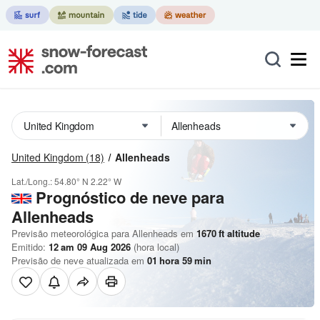
United Kingdom
(18)
Allenheads
Lat./Long.:
54.80° N
2.22° W
Prognóstico de neve para
Allenheads
Previsão meteorológica para Allenheads em
1670
ft
altitude
Emitido:
12 am 09 Aug 2026
(hora local)
Previsão de neve atualizada em
01
hora
59
min