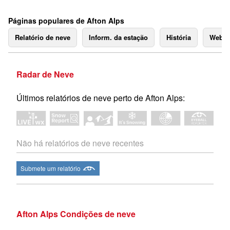
Páginas populares de Afton Alps
Relatório de neve
Inform. da estação
História
Webc
Radar de Neve
Últimos relatórios de neve perto de Afton Alps:
Não há relatórios de neve recentes
Submete um relatório
Afton Alps Condições de neve