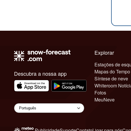
Explorar
Estações de esqu
Mapas do Tempo
Descubra a nossa app
Síntese de neve
Whiteroom Notíci
Fotos
MeuNeve
Publicidade
Suporte
Contato
Ligar para nós
Com