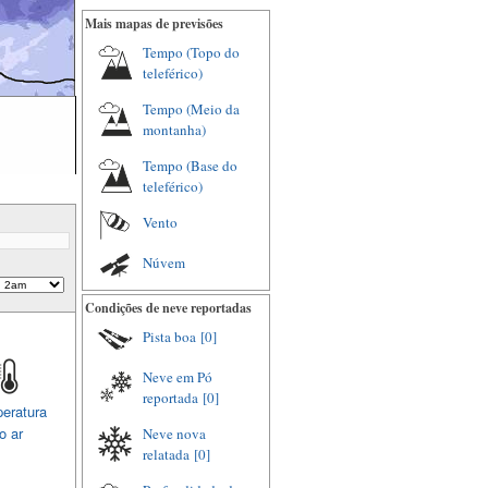
Mais mapas de previsões
Tempo (Topo do
teleférico)
Tempo (Meio da
montanha)
Tempo (Base do
teleférico)
Vento
Núvem
Condições de neve reportadas
Pista boa
[0]
Neve em Pó
reportada
[0]
eratura
o ar
Neve nova
relatada
[0]