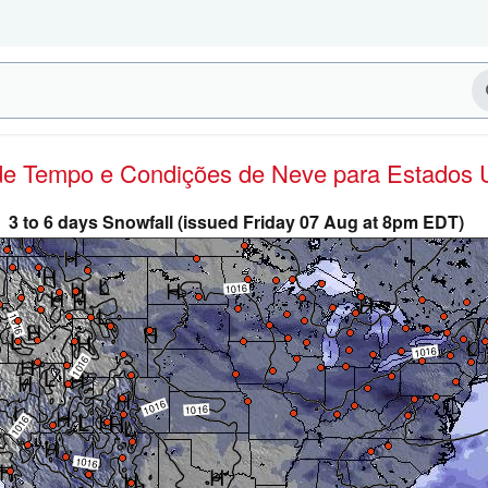
 de Tempo e Condições de Neve
para Estados 
3 to 6 days Snowfall (issued Friday 07 Aug at 8pm EDT)