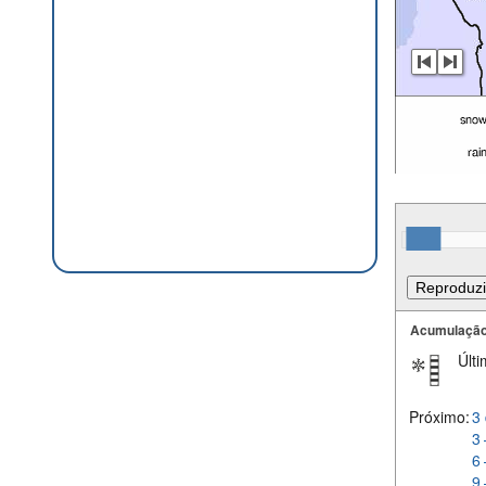
Acumulação
Últi
Próximo:
3 
3 
6 
9 