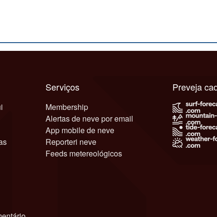
Serviços
Preveja c
i
Membership
Alertas de neve por email
App mobile de neve
as
Reporteri neve
Feeds metereológicos
entário