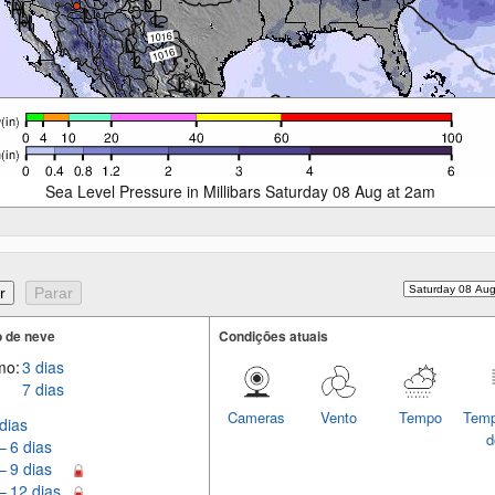
Sea Level Pressure in Millibars Saturday 08 Aug at 2am
 de neve
Condições atuais
mo:
3 dias
7 dias
Cameras
Vento
Tempo
Temp
dias
d
– 6 dias
– 9 dias
– 12 dias