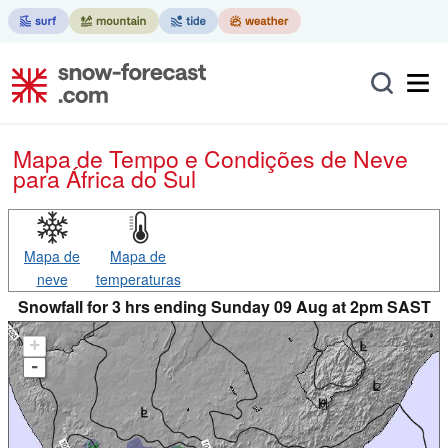
Mapa de Tempo e Condições de Neve
para África do Sul
Mapa de
Mapa de
neve
temperaturas
Snowfall for 3 hrs ending Sunday 09 Aug at 2pm SAST
+
-